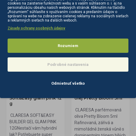
cookies na zaistenie funkčnosti webu a s vaším súhlasom o. i. aj na
personalizáciu obsahu našich webových stránok. Kliknutím na tlačidlo
„Rozumiem“ súhlasíte s využívaním cookies a predaním údajov o
správaní na webe na zobrazenie cielenej reklamy na sociálnych sieťach
a reklamných sieťach na ďalších weboch.
Zásady ochrany osobných údajov
Rozumiem
Podrobné nastavenia
147843
na sklade
147316
na sklade
Odmietnuť všetko
Claresa builder gel
CLARESA parfémovaný
Soft&Easy glam pink 12
olej Pretty Bloom 5ml
g
CLARESA parfémovaná
CLARESA SOFT&EASY
oliva Pretty Bloom 5ml
BUILDER GEL GLAM PINK
Rafinovaná, zářivá a
12GNestačí vám hybridní
mimořádně ženská vůně s
lak? Potřebujete super
dominantním tónem bílých