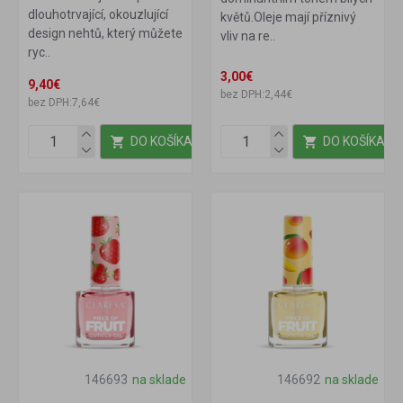
dlouhotrvající, okouzlující
květů.Oleje mají příznivý
design nehtů, který můžete
vliv na re..
ryc..
3,00€
9,40€
bez DPH:2,44€
bez DPH:7,64€
DO KOŠÍKA
DO KOŠÍKA
146693
na sklade
146692
na sklade