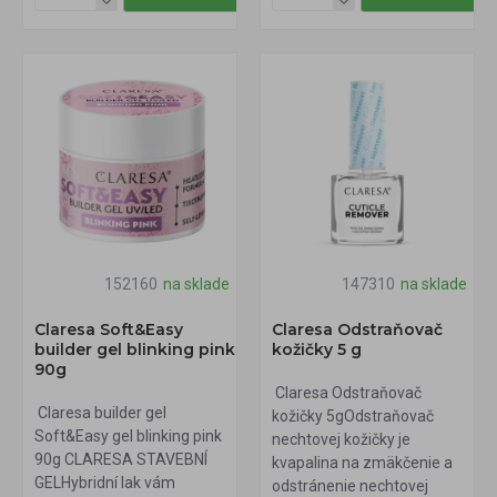
152160
na sklade
147310
na sklade
Claresa Soft&Easy
Claresa Odstraňovač
builder gel blinking pink
kožičky 5 g
90g
Claresa Odstraňovač
Claresa builder gel
kožičky 5gOdstraňovač
Soft&Easy gel blinking pink
nechtovej kožičky je
90g CLARESA STAVEBNÍ
kvapalina na zmäkčenie a
GELHybridní lak vám
odstránenie nechtovej