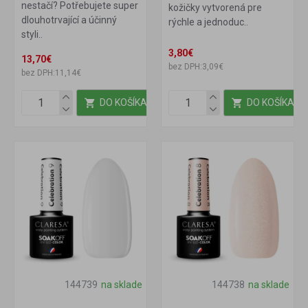
nestačí? Potřebujete super
kožičky vytvorená pre
dlouhotrvající a účinný
rýchle a jednoduc..
styli..
3,80€
13,70€
bez DPH:3,09€
bez DPH:11,14€
DO KOŠÍKA
DO KOŠÍKA
144739
na sklade
144738
na sklade