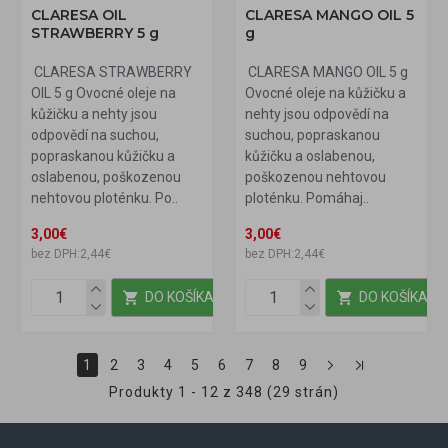
CLARESA OIL
CLARESA MANGO OIL 5
STRAWBERRY 5 g
g
CLARESA STRAWBERRY
CLARESA MANGO OIL 5 g
OIL 5 g Ovocné oleje na
Ovocné oleje na kůžičku a
kůžičku a nehty jsou
nehty jsou odpovědí na
odpovědí na suchou,
suchou, popraskanou
popraskanou kůžičku a
kůžičku a oslabenou,
oslabenou, poškozenou
poškozenou nehtovou
nehtovou ploténku. Po..
ploténku. Pomáhaj..
3,00€
3,00€
bez DPH:2,44€
bez DPH:2,44€
DO KOŠÍKA
DO KOŠÍKA
1
2
3
4
5
6
7
8
9
Produkty 1 - 12 z 348 (29 strán)