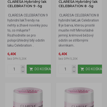
CLARESA Hybridný lak
CLARESA Hybridný lak
CELEBRATION 9 -5g
CELEBRATION 8 -5g
CLARESA CELEBRATION 9
CLARESA CELEBRATION 8
hybridní lakTrendy na
hybridní lakLak Celebration
nehty a žhavé novinky jsou
8 je barva, kterou prostě
to, co milujete?
musíte mít! Mimořádně
Rozhodněte se pro
jemný, krémově béžový
poloprůhledný bílý odstín
odstín se stříbrnými
laku Celebration ..
skvrnkam..
6,40€
6,40€
bez DPH:5,20€
bez DPH:5,20€
DO KOŠÍKA
DO KOŠÍKA