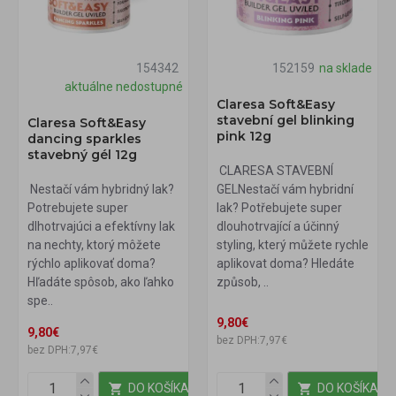
154342
152159
na sklade
aktuálne nedostupné
Claresa Soft&Easy
stavební gel blinking
Claresa Soft&Easy
pink 12g
dancing sparkles
stavebný gél 12g
CLARESA STAVEBNÍ
Nestačí vám hybridný lak?
GELNestačí vám hybridní
Potrebujete super
lak? Potřebujete super
dlhotrvajúci a efektívny lak
dlouhotrvající a účinný
na nechty, ktorý môžete
styling, který můžete rychle
rýchlo aplikovať doma?
aplikovat doma? Hledáte
Hľadáte spôsob, ako ľahko
způsob, ..
spe..
9,80€
9,80€
bez DPH:7,97€
bez DPH:7,97€
DO KOŠÍKA
DO KOŠÍKA