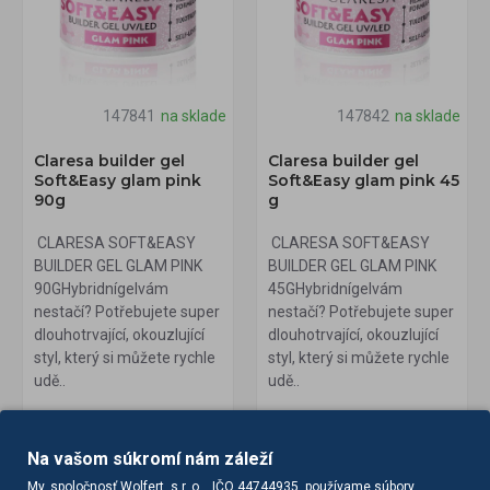
147841
na sklade
147842
na sklade
Claresa builder gel
Claresa builder gel
Soft&Easy glam pink
Soft&Easy glam pink 45
90g
g
CLARESA SOFT&EASY
CLARESA SOFT&EASY
BUILDER GEL GLAM PINK
BUILDER GEL GLAM PINK
90GHybridnígelvám
45GHybridnígelvám
nestačí? Potřebujete super
nestačí? Potřebujete super
dlouhotrvající, okouzlující
dlouhotrvající, okouzlující
styl, který si můžete rychle
styl, který si můžete rychle
udě..
udě..
23,00€
13,20€
bez DPH:18,70€
bez DPH:10,73€
Na vašom súkromí nám záleží
My, spoločnosť Wolfert, s.r..o.., IČO 44744935, používame súbory
DO KOŠÍKA
DO KOŠÍKA