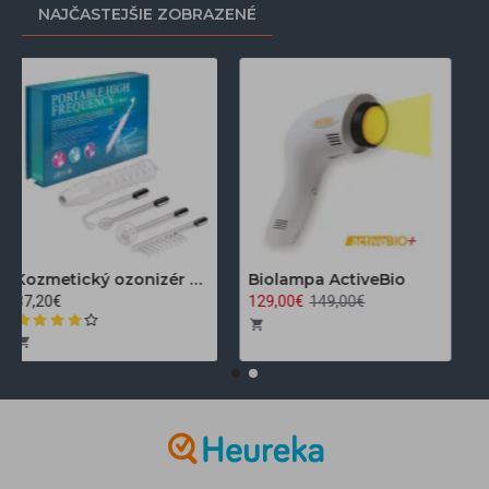
NAJČASTEJŠIE ZOBRAZENÉ
Kozmetický ozonizér Darsonval LZ-006A
Biolampa ActiveBio
37,20€
129,00€
149,00€