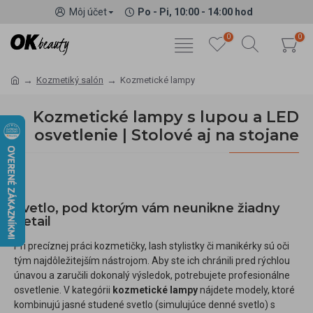
Môj účet
Po - Pi, 10:00 - 14:00 hod
0
0
Kozmetiký salón
Kozmetické lampy
Kozmetické lampy s lupou a LED
osvetlenie | Stolové aj na stojane
Svetlo, pod ktorým vám neunikne žiadny
detail
Pri precíznej práci kozmetičky, lash stylistky či manikérky sú oči
tým najdôležitejším nástrojom. Aby ste ich chránili pred rýchlou
únavou a zaručili dokonalý výsledok, potrebujete profesionálne
osvetlenie. V kategórii
kozmetické lampy
nájdete modely, ktoré
kombinujú jasné studené svetlo (simulujúce denné svetlo) s