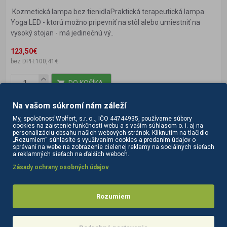
Kozmetická lampa bez tienidlaPraktická terapeutická lampa
Yoga LED - ktorú možno pripevniť na stôl alebo umiestniť na
vysoký stojan - má jedinečnú vý..
123,50€
bez DPH:100,41€
DO KOŠÍKA
Na vašom súkromí nám záleží
My, spoločnosť Wolfert, s.r..o.., IČO 44744935, používame súbory
cookies na zaistenie funkčnosti webu a s vaším súhlasom o. i. aj na
personalizáciu obsahu našich webových stránok. Kliknutím na tlačidlo
„Rozumiem“ súhlasíte s využívaním cookies a predaním údajov o
správaní na webe na zobrazenie cielenej reklamy na sociálnych sieťach
a reklamných sieťach na ďalších weboch.
Zásady ochrany osobných údajov
Rozumiem