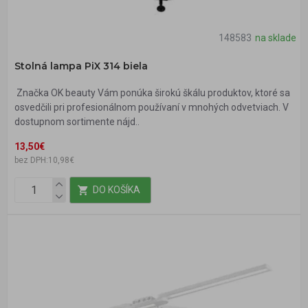
148583
na sklade
Stolná lampa PiX 314 biela
Značka OK beauty Vám ponúka širokú škálu produktov, ktoré sa
osvedčili pri profesionálnom používaní v mnohých odvetviach. V
dostupnom sortimente nájd..
13,50€
bez DPH:10,98€
DO KOŠÍKA