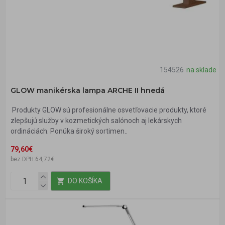
154526
na sklade
GLOW manikérska lampa ARCHE II hnedá
Produkty GLOW sú profesionálne osvetľovacie produkty, ktoré
zlepšujú služby v kozmetických salónoch aj lekárskych
ordináciách. Ponúka široký sortimen..
79,60€
bez DPH:64,72€
DO KOŠÍKA