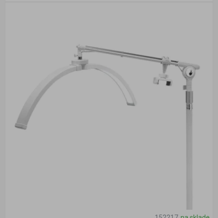
152217
na sklade