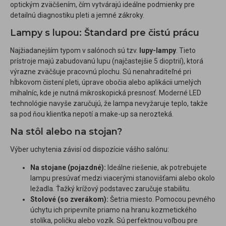
optickým zväčšením, čím vytvárajú ideálne podmienky pre
detailnú diagnostiku pleti a jemné zákroky.
Lampy s lupou: Štandard pre čistú prácu
Najžiadanejším typom v salónoch sú tzv.
lupy-lampy
. Tieto
prístroje majú zabudovanú lupu (najčastejšie 5 dioptrií), ktorá
výrazne zväčšuje pracovnú plochu. Sú nenahraditeľné pri
hĺbkovom čistení pleti, úprave obočia alebo aplikácii umelých
mihalníc, kde je nutná mikroskopická presnosť. Moderné LED
technológie navyše zaručujú, že lampa nevyžaruje teplo, takže
sa pod ňou klientka nepotí a make-up sa nerozteká.
Na stôl alebo na stojan?
Výber uchytenia závisí od dispozície vášho salónu:
Na stojane (pojazdné):
Ideálne riešenie, ak potrebujete
lampu presúvať medzi viacerými stanovišťami alebo okolo
ležadla. Ťažký krížový podstavec zaručuje stabilitu.
Stolové (so zverákom):
Šetria miesto. Pomocou pevného
úchytu ich pripevníte priamo na hranu kozmetického
stolíka, poličku alebo vozík. Sú perfektnou voľbou pre