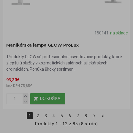
150141
na sklade
Manikérska lampa GLOW ProLux
Produkty GLOW sú profesionálne osvetľovacie produkty, ktoré
zlepšujú služby v kozmetických salónoch aj lekárskych
ordináciách. Ponúka široký sortimen..
93,30€
bez DPH:75,85€
DO KOŠÍKA
1
2
3
4
5
6
7
8
Produkty 1 - 12 z 85 (8 strán)