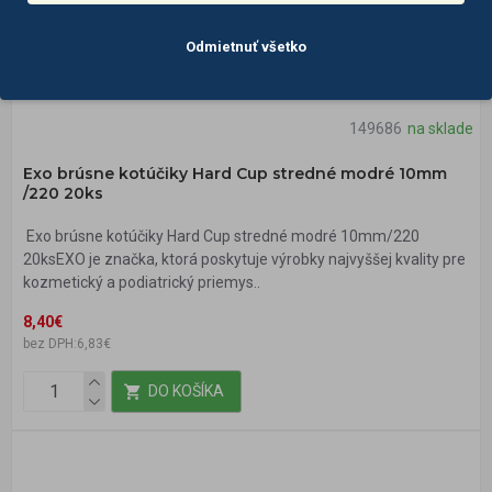
Odmietnuť všetko
149686
na sklade
Exo brúsne kotúčiky Hard Cup stredné modré 10mm
/220 20ks
Exo brúsne kotúčiky Hard Cup stredné modré 10mm/220
20ksEXO je značka, ktorá poskytuje výrobky najvyššej kvality pre
kozmetický a podiatrický priemys..
8,40€
bez DPH:6,83€
DO KOŠÍKA