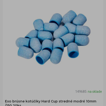
149685
na sklade
Exo brúsne kotúčiky Hard Cup stredné modré 10mm
/150 20ks