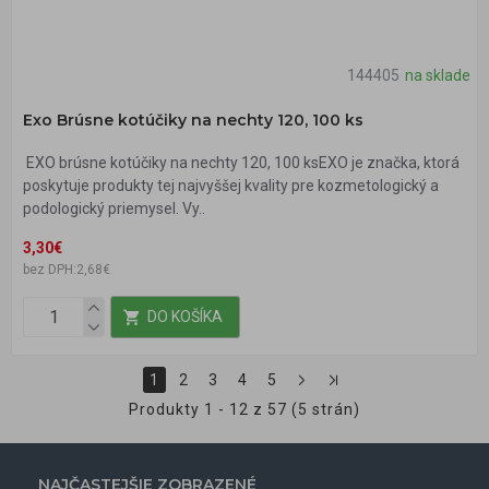
144405
na sklade
Exo Brúsne kotúčiky na nechty 120, 100 ks
EXO brúsne kotúčiky na nechty 120, 100 ksEXO je značka, ktorá
poskytuje produkty tej najvyššej kvality pre kozmetologický a
podologický priemysel. Vy..
3,30€
bez DPH:2,68€
DO KOŠÍKA
1
2
3
4
5
Produkty 1 - 12 z 57 (5 strán)
NAJČASTEJŠIE ZOBRAZENÉ