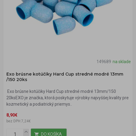
149689
na sklade
Exo brúsne kotúčiky Hard Cup stredné modré 13mm
/150 20ks
Exo brúsne kotúčiky Hard Cup stredné modré 13mm/150
20ksEXO je značka, ktorá poskytuje výrobky najvyššej kvality pre
kozmetický a podiatrický priemys..
8,90€
bez DPH:7,24€
DO KOŠÍKA