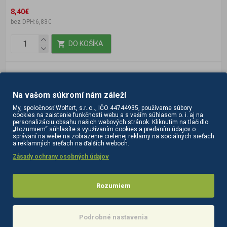
8,40€
bez DPH:6,83€
DO KOŠÍKA
Na vašom súkromí nám záleží
My, spoločnosť Wolfert, s.r..o.., IČO 44744935, používame súbory
cookies na zaistenie funkčnosti webu a s vaším súhlasom o. i. aj na
personalizáciu obsahu našich webových stránok. Kliknutím na tlačidlo
„Rozumiem“ súhlasíte s využívaním cookies a predaním údajov o
správaní na webe na zobrazenie cielenej reklamy na sociálnych sieťach
a reklamných sieťach na ďalších weboch.
Zásady ochrany osobných údajov
Rozumiem
Podrobné nastavenia