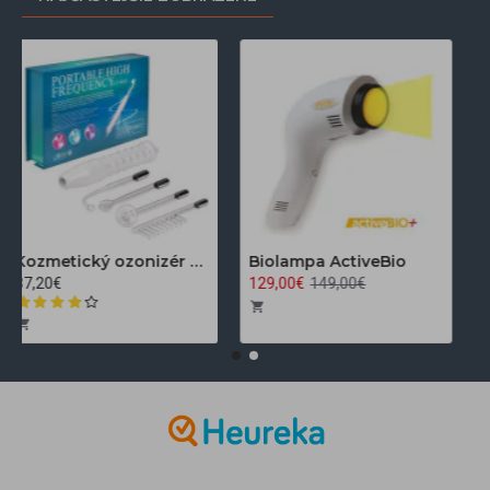
Kozmetický ozonizér Darsonval LZ-006A
Biolampa ActiveBio
37,20€
129,00€
149,00€