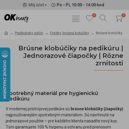
Môj účet
Po - Pi, 10:00 - 14:00 hod
0
0
Pedikérsky salón
Frézky, brúsne kotúčiky
Brúsne kotúčiky
Brúsne klobúčiky na pedikúru |
Jednorazové čiapočky | Rôzne
zrnitosti
Spotrebný materiál pre hygienickú
pedikúru
V modernej prístrojovej pedikúre sú
brúsne klobúčiky (čiapočky)
najpoužívanejším spotrebným materiálom. Sú navrhnuté na
jednorazové použitie – pre každého klienta nasadíte nový kus.
Tým garantujete 100 % hygienu a ochranu pred prenosom