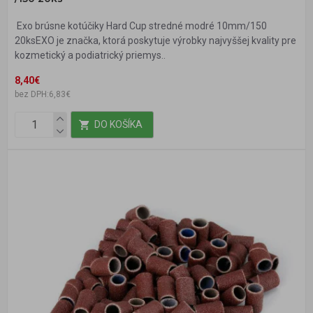
Exo brúsne kotúčiky Hard Cup stredné modré 10mm/150
20ksEXO je značka, ktorá poskytuje výrobky najvyššej kvality pre
kozmetický a podiatrický priemys..
8,40€
bez DPH:6,83€
DO KOŠÍKA