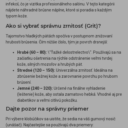
infekcií, čo je vizitka profesionálneho salónu. V tejto kategórii
nájdete náhradné brúsne náplne, ktoré si poradia s každým
typom kože.
Ako si vybrať správnu zrnitosť (Grit)?
Tajomstvo hladkých pätách spočíva v postupnom znižovaní
hrubosti brúsenia. Čím nižšie číslo, tým je povrch drsnejší:
Hrubé (60 – 80):
\"Ťažké delostrelectvo\". Používajú sa na
začiatku ošetrenia na rýchle odstránenie veľmi tvrdej
kože, silných mozoľov a hrubých pät.
Stredné (120 – 150):
Univerzálna zrnitosť. Ideálna na
zbrúsenie bežnej kože a zarovnanie povrchu po hrubom
brúsení.
Jemné (240 – 320):
Určené na finálne vyhladenie
(leštenie) kože, aby ostala zamatovo hebká. Vhodné aj pre
diabetikov a veľmi citlivú pokožku.
Dajte pozor na správny priemer
Pri výbere klobúčikov sa uistite, že sedia na váš gumový nosič
(unášač). Najčastejšie sa používajú dva priemery: