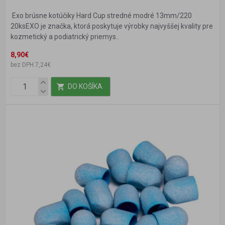
Exo brúsne kotúčiky Hard Cup stredné modré 13mm/220
20ksEXO je značka, ktorá poskytuje výrobky najvyššej kvality pre
kozmetický a podiatrický priemys..
8,90€
bez DPH:7,24€
DO KOŠÍKA