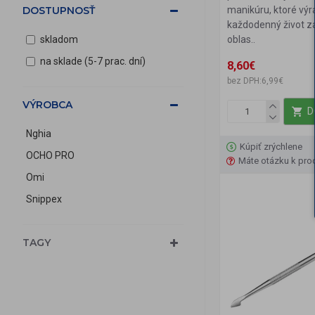
manikúru, ktoré výr
DOSTUPNOSŤ
každodenný život z
oblas..
skladom
na sklade (5-7 prac. dní)
8,60€
bez DPH:6,99€
VÝROBCA
D
Nghia
Kúpiť zrýchlene
OCHO PRO
Máte otázku k pro
Omi
Snippex
TAGY