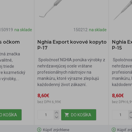
150919
na sklade
150212
na sklade
s očkom
Nghia Export kovové kopyto
Nghia E
P-17
P-15
čná značka
Spoločnosť NGHIA ponúka výrobky z
Spoločnos
alitné,
nehrdzavejúcej ocele vrátane
nehrdzavej
ej triede
profesionálnych nástrojov na
profesioná
pre kozmetický
manikúru, ktoré výrazne zlepšujú
manikúru, 
výrobky, ..
každodenný život zákazní..
každodenný
8,60€
8,60€
bez DPH:6,99€
bez DPH:6,9
O KOŠÍKA
DO KOŠÍKA
Kúpiť zrýchlene
Kúpiť zr