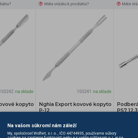
duktu?
Máte otázku k produktu?
Máte otá
150242
na sklade
150241
na sklade
kovové kopyto
Nghia Export kovové kopyto
Podberá
P-12
PS7 12,
bky z
Spoločnosť NGHIA ponúka výrobky z
Značka SN
Na vašom súkromí nám záleží
le vrátane
nehrdzavejúcej ocele vrátane
škálu kozm
My, spoločnosť Wolfert, s.r..o.., IČO 44744935, používame súbory
trojov na
profesionálnych nástrojov na
sú nevyhn
cookies na zaistenie funkčnosti webu a s vaším súhlasom o. i. aj na