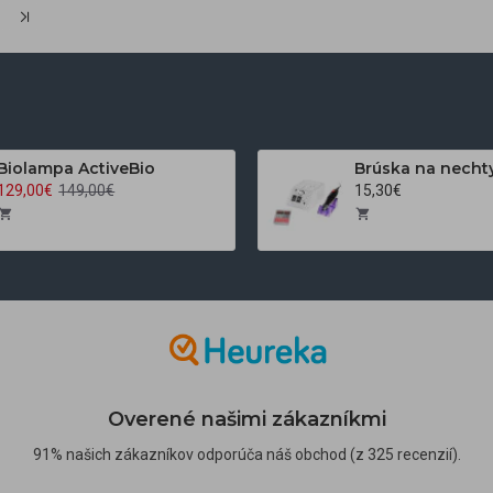
Biolampa ActiveBio
129,00€
149,00€
15,30€
Overené našimi zákazníkmi
91% našich zákazníkov odporúča náš obchod (z 325 recenzií).