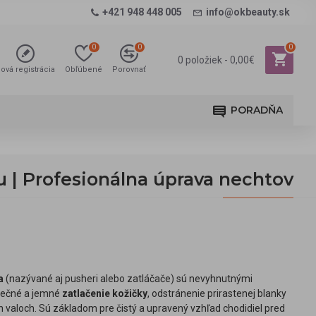
+421 948 448 005
info@okbeauty.sk
0
0
0
0 položiek - 0,00€
ová registrácia
Obľúbené
Porovnať
PORADŇA
u | Profesionálna úprava nechtov
a
(nazývané aj pusheri alebo zatláčače) sú nevyhnutnými
zpečné a jemné
zatlačenie kožičky
, odstránenie prirastenej blanky
h valoch. Sú základom pre čistý a upravený vzhľad chodidiel pred