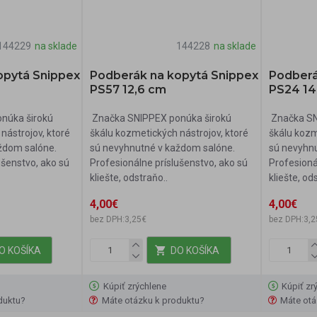
144229
na sklade
144228
na sklade
opytá Snippex
Podberák na kopytá Snippex
Podberá
PS57 12,6 cm
PS24 14
núka širokú
Značka SNIPPEX ponúka širokú
Značka SN
nástrojov, ktoré
škálu kozmetických nástrojov, ktoré
škálu kozm
ždom salóne.
sú nevyhnutné v každom salóne.
sú nevyhn
ušenstvo, ako sú
Profesionálne príslušenstvo, ako sú
Profesioná
kliešte, odstraňo..
kliešte, od
4,00€
4,00€
bez DPH:3,25€
bez DPH:3,2
O KOŠÍKA
DO KOŠÍKA
Kúpiť zrýchlene
Kúpiť zr
duktu?
Máte otázku k produktu?
Máte otá