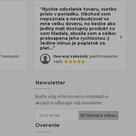
“Rychle odoslanie tovaru, vsetko
prislo v poriadku. Obchod som
nepoznala a nevzbudzoval vo
mne velku doveru, no kedze ako
jediny mali dostupny produkt co
som hladala, skusila som a celkom
prekvapena jeho rychlostou :)
Jedine minus je poplatok za
plat...”
Overený zákazník
 7 mesiacmi
, pred 8 mesiacmi
100%
Newsletter
Buďte vždy informovaní o novinkách a
akciách a odberajte náš newsletter
Prihlásiť k odberu
Overenie