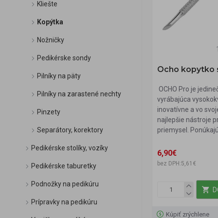
Kliešte
Kopýtka
Nožničky
Pedikérske sondy
Ocho kopytko 
Pilníky na päty
OCHO Pro je jedine
Pilníky na zarastené nechty
vyrábajúca vysokokv
inovatívne a vo svoj
Pinzety
najlepšie nástroje 
Separátory, korektory
priemysel. Ponúkajú 
Pedikérske stolíky, vozíky
6,90€
bez DPH:5,61€
Pedikérske taburetky
Podnožky na pedikúru
D
Prípravky na pedikúru
Kúpiť zrýchlene