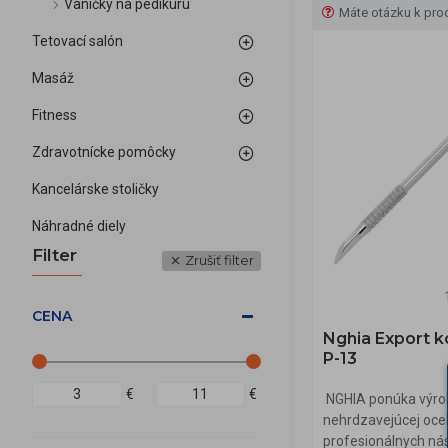
Vaničky na pedikúru
Máte otázku k pro
Tetovací salón
Masáž
Fitness
Zdravotnícke pomôcky
Kancelárske stoličky
Náhradné diely
Filter
Zrušiť filter
CENA
Nghia Export 
P-13
€
€
NGHIA ponúka výro
nehrdzavejúcej oce
profesionálnych nás