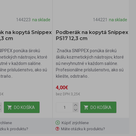
144223
na sklade
144221
na sklade
k na kopytá Snippex
Podberák na kopytá Snippex
,3 cm
PS17 12,3 cm
IPPEX ponúka širokú
Značka SNIPPEX ponúka širokú
etických nástrojov, ktoré
škálu kozmetických nástrojov, ktoré
utné v každom salóne.
sú nevyhnutné v každom salóne.
lne príslušenstvo, ako sú
Profesionálne príslušenstvo, ako sú
straňo..
kliešte, odstraňo..
4,00€
5€
bez DPH:3,25€
DO KOŠÍKA
DO KOŠÍKA
ýchlene
Kúpiť zrýchlene
zku k produktu?
Máte otázku k produktu?