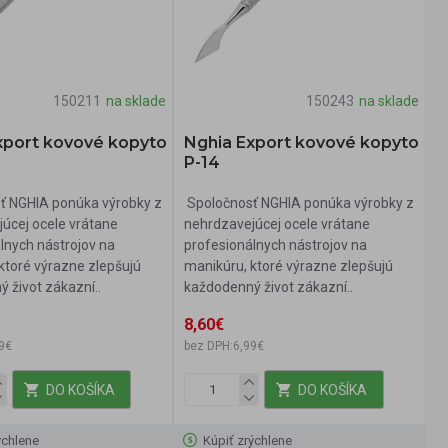
150211
na sklade
150243
na sklade
xport kovové kopyto
Nghia Export kovové kopyto
P-14
ť NGHIA ponúka výrobky z
Spoločnosť NGHIA ponúka výrobky z
úcej ocele vrátane
nehrdzavejúcej ocele vrátane
lnych nástrojov na
profesionálnych nástrojov na
ktoré výrazne zlepšujú
manikúru, ktoré výrazne zlepšujú
 život zákazní..
každodenný život zákazní..
8,60€
9€
bez DPH:6,99€
DO KOŠÍKA
DO KOŠÍKA
ýchlene
Kúpiť zrýchlene