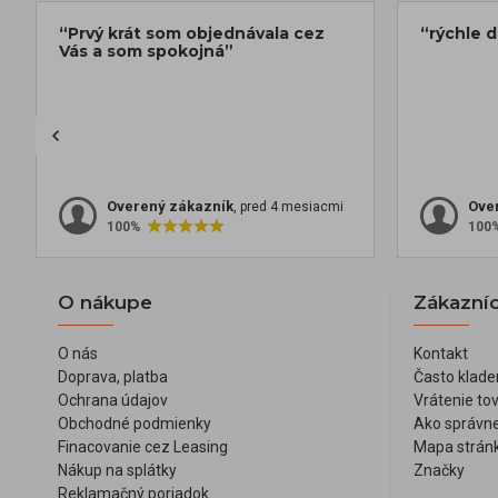
“Prvý krát som objednávala cez
“rýchle 
Vás a som spokojná”
Overený zákazník
Ove
, pred 4 mesiacmi
100%
100
O nákupe
Zákazníc
O nás
Kontakt
Doprava, platba
Často klade
Ochrana údajov
Vrátenie to
Obchodné podmienky
Ako správne
Finacovanie cez Leasing
Mapa strán
Nákup na splátky
Značky
Reklamačný poriadok