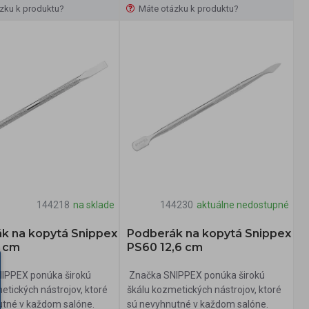
zku k produktu?
Máte otázku k produktu?
144218
na sklade
144230
aktuálne nedostupné
k na kopytá Snippex
Podberák na kopytá Snippex
3 cm
PS60 12,6 cm
IPPEX ponúka širokú
Značka SNIPPEX ponúka širokú
etických nástrojov, ktoré
škálu kozmetických nástrojov, ktoré
utné v každom salóne.
sú nevyhnutné v každom salóne.