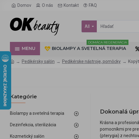
Domov
O nás
Kontakt
FAQ
All
DOMÁCA REGENERÁCIA
MENU
BIOLAMPY A SVETELNÁ TERAPIA
Pedikérsky salón
Pedikérske nástroje, pomôcky
Kopý
Kategórie
Dokonalá úpr
Biolampy a svetelná terapia
Krásna a profesioná
Dezinfekcia, sterilizácia
pomocníkmi pre prec
(pterygia) z nechto
Kozmetický salón