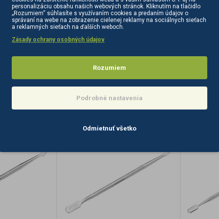
azne zlepšujú
manikúru, ktoré výrazne zlepšujú
Profesioná
personalizáciu obsahu našich webových stránok. Kliknutím na tlačidlo
„Rozumiem“ súhlasíte s využívaním cookies a predaním údajov o
ákazníkov v
každodenný život zákazní..
kliešte, od
správaní na webe na zobrazenie cielenej reklamy na sociálnych sieťach
a reklamných sieťach na ďalších weboch.
8,60€
4,00€
Zásady ochrany osobných údajov
bez DPH:6,99€
bez DPH:3,2
Rozumiem
O KOŠÍKA
DO KOŠÍKA
Podrobné nastavenia
Kúpiť zrýchlene
Kúpiť zr
duktu?
Máte otázku k produktu?
Máte otá
Odmietnuť všetko