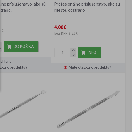
lne príslušenstvo, ako sú
Profesionálne príslušenstvo, ako sú
straňo..
kliešte, odstraňo..
4,00€
5€
bez DPH:3,25€
DO KOŠÍKA
INFO
ýchlene
zku k produktu?
Máte otázku k produktu?