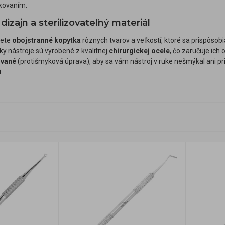
akovaním.
izajn a sterilizovateľný materiál
dete
obojstranné kopytka
rôznych tvarov a veľkostí, ktoré sa prispôsobi
ky nástroje sú vyrobené z kvalitnej
chirurgickej ocele
, čo zaručuje ich
ované
(protišmyková úprava), aby sa vám nástroj v ruke nešmýkal ani pr
.