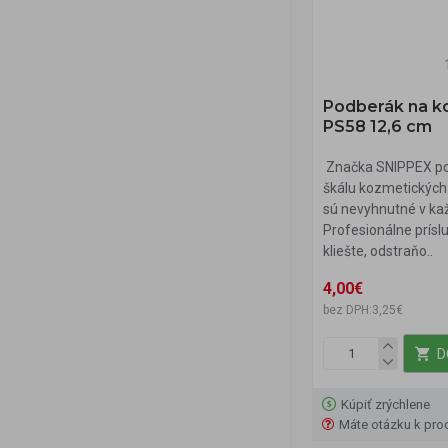
Podberák na k
PS58 12,6 cm
Značka SNIPPEX po
škálu kozmetických 
sú nevyhnutné v ka
Profesionálne prísl
kliešte, odstraňo..
4,00€
bez DPH:3,25€
D
Kúpiť zrýchlene
Máte otázku k pro