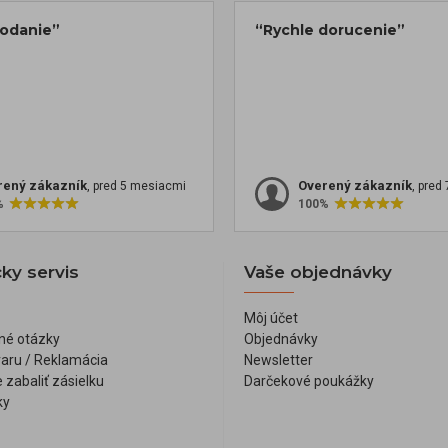
dodanie”
“Rychle dorucenie”
rený zákazník
Overený zákazník
, pred 5 mesiacmi
, pred
%
100%
ky servis
Vaše objednávky
Môj účet
né otázky
Objednávky
varu / Reklamácia
Newsletter
 zabaliť zásielku
Darčekové poukážky
ky