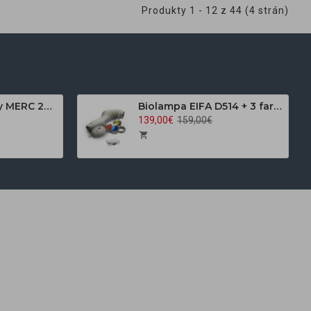
Produkty 1 - 12 z 44 (4 strán)
Brúska na nechty MERC 2000 biela + sada frézok zdarma
Biolampa EIFA D514 + 3 farebné filtre
139,00€
159,00€