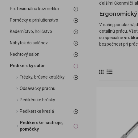
ďalšími úkonmi či l
Profesionálna kozmetika
Ergonomický d
Pomôcky a prislušenstvo
V našej ponuke náj
detailnú prácu. Všet
Kaderníctvo, holičstvo
sú špeciálne
vrúbk
Nábytok do salónov
bezpečnosť pri práci
Nechtový salón
Pedikérsky salón
Frézky, brúsne kotúčiky
Odsávačky prachu
Pedikérske brúsky
Pedikérske kreslá
Pedikérske nástroje,
pomôcky