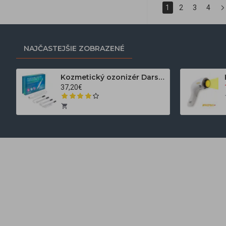
1
2
3
4
NAJČASTEJŠIE ZOBRAZENÉ
Kozmetický ozonizér Darsonval LZ-006A
37,20€