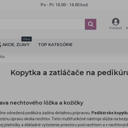
Po - Pi: 10.00 - 14.00 hod
Prihlásiť
N
Zľavy
AKCIE, ZĽAVY
TOP KATEGÓRIE
tka
Kopytka a zatláčače na pedikúr
ava nechtového lôžka a kožičky
lne odvedená pedikúra začína detailnou prípravou.
Pedikérske kopytk
íznu úpravu okolia nechtov. Tieto multifunkčné nástroje slúžia na be
vej platničky a dôkladné vyčistenie priestoru pod nechtom a v nechtovýc