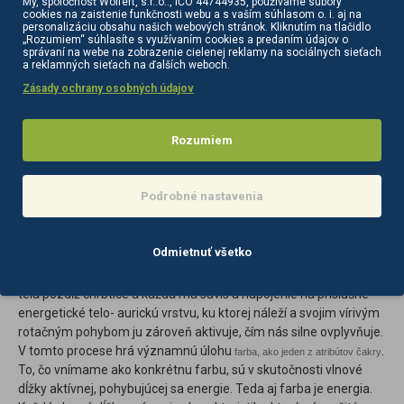
My, spoločnosť Wolfert, s.r..o.., IČO 44744935, používame súbory
Terapie farbami pre biolampy, terapie celkovej pohody pre
cookies na zaistenie funkčnosti webu a s vaším súhlasom o. i. aj na
ľudí, ktorí dbajú na svoje zdravie
personalizáciu obsahu našich webových stránok. Kliknutím na tlačidlo
„Rozumiem“ súhlasíte s využívaním cookies a predaním údajov o
Ľudská aura má oblasti, ktoré slúžia ako skladiská energie.
správaní na webe na zobrazenie cielenej reklamy na sociálnych sieťach
a reklamných sieťach na ďalších weboch.
Nazývajú sa „čakry“.Keďže aura je výsledkom vzájomného
pôsobenia dvoch silových polí, v miestach stretu týchto dvoch
Zásady ochrany osobných údajov
polí pozdĺž chrbtice vznikajú farebné energetické víry s veľkou
zásobou prijatej energie – čakry – ktorú ďalej rozdeľujú do
Rozumiem
fyzického tela. Čakry tak ovplyvňujú telesný, emocionálny,
mentálny a duchovný stav človeka. Každá čakra pracuje na svojej
optimálnej frekvencii, ktorá zodpovedá konkrétnej farbe a zvuku.
Podrobné nastavenia
Blokády v jednej čakre sa pri dlhšom trvaní prejavia vždy aj v
ostatných čakrách, čo sa znova odrazí v destabilizácii
zdravotného stavu a psychiky človeka.
Odmietnuť všetko
Človek má 7 základných čakier, umiestnených v stredovej línii
tela pozdĺž chrbtice a každá má súvis a napojenie na príslušné
energetické telo- aurickú vrstvu, ku ktorej náleží a svojim vírivým
rotačným pohybom ju zároveň aktivuje, čím nás silne ovplyvňuje.
V tomto procese hrá významnú úlohu
.
farba, ako jeden z atribútov čakry
To, čo vnímame ako konkrétnu farbu, sú v skutočnosti vlnové
dĺžky aktívnej, pohybujúcej sa energie. Teda aj farba je energia.