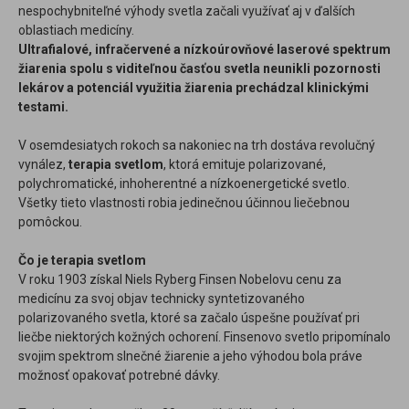
nespochybniteľné výhody svetla začali využívať aj v ďalších
oblastiach medicíny.
Ultrafialové, infračervené a nízkoúrovňové laserové spektrum
žiarenia spolu s viditeľnou časťou svetla neunikli pozornosti
lekárov a potenciál využitia žiarenia prechádzal klinickými
testami.
V osemdesiatych rokoch sa nakoniec na trh dostáva revolučný
vynález,
terapia svetlom
, ktorá emituje polarizované,
polychromatické, inhoherentné a nízkoenergetické svetlo.
Všetky tieto vlastnosti robia jedinečnou účinnou liečebnou
pomôckou.
Čo je terapia svetlom
V roku 1903 získal Niels Ryberg Finsen Nobelovu cenu za
medicínu za svoj objav technicky syntetizovaného
polarizovaného svetla, ktoré sa začalo úspešne používať pri
liečbe niektorých kožných ochorení. Finsenovo svetlo pripomínalo
svojim spektrom slnečné žiarenie a jeho výhodou bola práve
možnosť opakovať potrebné dávky.