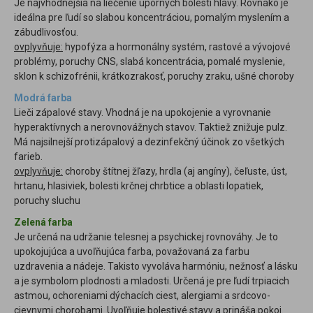
Je najvhodnejšia na liečenie úporných bolestí hlavy. Rovnako je
ideálna pre ľudí so slabou koncentráciou, pomalým myslením a
zábudlivosťou.
ovplyvňuje:
hypofýza a hormonálny systém, rastové a vývojové
problémy, poruchy CNS, slabá koncentrácia, pomalé myslenie,
sklon k schizofrénii, krátkozrakosť, poruchy zraku, ušné choroby
Modrá farba
Lieči zápalové stavy. Vhodná je na upokojenie a vyrovnanie
hyperaktívnych a nerovnovážnych stavov. Taktiež znižuje pulz.
Má najsilnejší protizápalový a dezinfekčný účinok zo všetkých
farieb.
ovplyvňuje:
choroby štítnej žľazy, hrdla (aj angíny), čeľuste, úst,
hrtanu, hlasiviek, bolesti krčnej chrbtice a oblasti lopatiek,
poruchy sluchu
Zelená farba
Je určená na udržanie telesnej a psychickej rovnováhy. Je to
upokojujúca a uvoľňujúca farba, považovaná za farbu
uzdravenia a nádeje. Takisto vyvoláva harmóniu, nežnosť a lásku
a je symbolom plodnosti a mladosti. Určená je pre ľudí trpiacich
astmou, ochoreniami dýchacích ciest, alergiami a srdcovo-
cievnymi chorobami. Uvoľňuje bolestivé stavy a prináša pokoj.