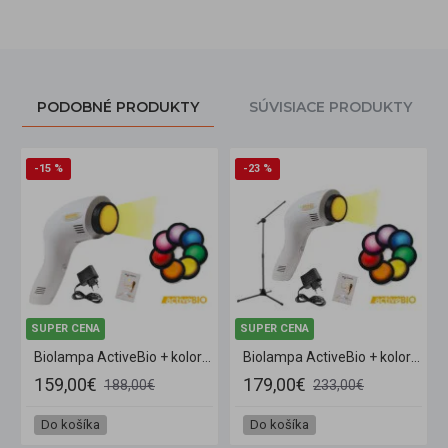
PODOBNÉ PRODUKTY
SÚVISIACE PRODUKTY
-15 %
-23 %
SUPER CENA
SUPER CENA
Biolampa ActiveBio + kolorterapia 7 filtrov
Biolampa ActiveBio + kolorterapia 7 filtrov + veľký stojan
159,00€
179,00€
188,00€
233,00€
Do košíka
Do košíka