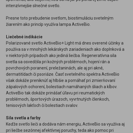
intenzívnejšie slnečné svetlo.
Presne toto prebudenie svetlom, biostimuláciu svetelným
žiarením ako princíp využíva lampa ActiveBio.
Liečebné indikácie
Polarizované svetlo ActiveBio+ Light má dnes overené účinky a
používa sa v mnohých lekárskych zariadeniach ako doplnková a
v niektorých prípadoch ako jediná liečba. Regeneratívna sila
svetla sa osvedčila pri kožných problémoch, hojení rán a
povrchových poranení, preležaninách, ale aj pri akné,
dermatitídach či psoriáze. Časť svetelného spektra ActiveBio
však dokáže preniknúť aj hlbšie a pomáhať pri zmierňovaní
zápalových ochorení, bolestiach namáhaných šliach a kĺbov.
ActiveBio tak dokáže prinášať úľavu pri reumatických
problémoch, športových úrazoch, vyvrtnutých členkoch,
tenisových lakťoch či bolestiach svalov.
Sila svetla a farby
Keďže svetlo lieči a dodáva nám energiu, ActiveBio sa využíva aj
pri liečbe sezónnej afektívnej poruchy, teda ako pomoc pri