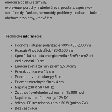
energiu a posilňuje zmysly.
ovplyvňuje:
poruchy hrubého čreva, prostaty, vaječníkov,
sexuálne dysfunkcie, hemoroidy, problémy s nohami - bolesti,
obehové problémy, krčové žily
Technické informácie:
Hodnota - stupeň polarizácie >99% 400-2000nm
Rozsah Vlnových dĺžok 480-3.500nm
Špecifická hustota energie svetla 45mW / cm2 pri
vzdialenosti 10 cm
Energia svetla za min. priem.2,5 J/cm2
Prienik do tkaniva 4,5 cm
Priemer otvoru biolampy 5 cm
Priemer svetelných filtrov 4 cm
Napätie 230 V, 50 / 60 Hz
Životnosť svetelného zdroja min.15.000 hod
Napätie svetelného zdroja 12V DC
Výkon LED svetelného zdroja 50 W (príkon 7W)
Bez časovača