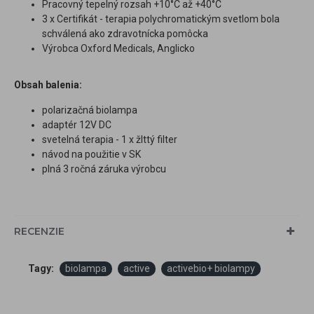
Pracovný tepelný rozsah +10°C až +40°C
3 x Certifikát - terapia polychromatickým svetlom bola
schválená ako zdravotnícka pomôcka
Výrobca Oxford Medicals, Anglicko
Obsah balenia:
polarizačná biolampa
adaptér 12V DC
svetelná terapia - 1 x žlttý filter
návod na použitie v SK
plná 3 ročná záruka výrobcu
RECENZIE
Tagy:
biolampa
active
activebio+ biolampy