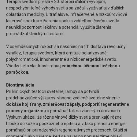
Terapia svetlom prešla v 20. storočí ďalším vývojom,
nespochybniteľné výhody svetla sa začali využívať aj v ďalších
oblastiach medicíny. Ultrafialové, infračervené a nízkoúrovňové
laserové spektrum žiarenia spolu s viditeľnou časťou svetla
neunikli pozornosti lekárov a potenciál využitia žiarenia
prechádzal klinickými testami.
V osemdesiatych rokoch sa nakoniec na trh dostáva revolučný
vynález, terapia svetlom, ktorá emituje polarizované,
polychromatické, inhoherentné a nízkoenergetické svetlo.
Všetky tieto vlastnosti robia
jedinečnou účinnou liečebnou
pomôckou
.
Biostimulácia
Pri klinických testoch svetelnej lampy sa potvrdili
predchádzajúce výskumy: vhodne zvolené svetelné vlnenie
dokáže hojiť rany, zmierňovať zápaly, podporiť regeneratívne
procesy organizmu
a pomáhať tak na viacerých úrovniach.
Výskum ukázal, že rôzne vlnové dĺžky svetla prenikajú rôzne
hlboko do kože a podkožného epitelu a vďaka prenosu energie
pomáhajú pri prirodzených regeneratívnych procesoch. Stačí si
spomenúť, ako ožijeme, keď sa na jar po ponurej zime objaví