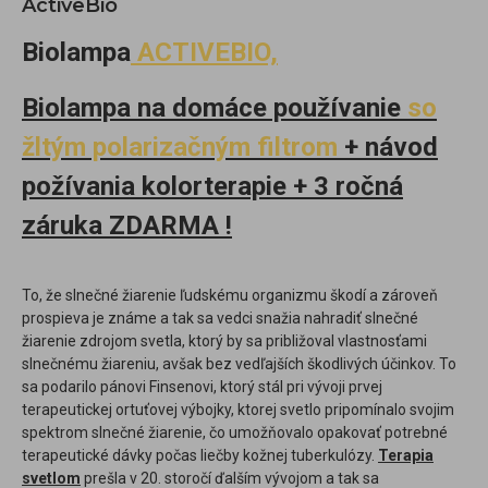
ActiveBio
Biolampa
ACTIVEBIO,
Biolampa na domáce používanie
so
žltým polarizačným filtrom
+ návod
požívania kolorterapie
+
3 ročná
záruka ZDARMA !
To, že slnečné žiarenie ľudskému organizmu škodí a zároveň
prospieva je známe a tak sa vedci snažia nahradiť slnečné
žiarenie zdrojom svetla, ktorý by sa približoval vlastnosťami
slnečnému žiareniu, avšak bez vedľajších škodlivých účinkov. To
sa podarilo pánovi Finsenovi, ktorý stál pri vývoji prvej
terapeutickej ortuťovej výbojky, ktorej svetlo pripomínalo svojim
spektrom slnečné žiarenie, čo umožňovalo opakovať potrebné
terapeutické dávky počas liečby kožnej tuberkulózy.
Terapia
svetlom
prešla v 20. storočí ďalším vývojom a tak sa