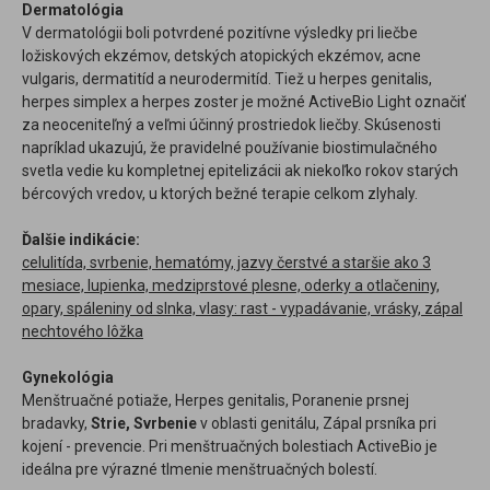
Dermatológia
V dermatológii boli potvrdené pozitívne výsledky pri liečbe
ložiskových ekzémov, detských atopických ekzémov, acne
vulgaris, dermatitíd a neurodermitíd. Tiež u herpes genitalis,
herpes simplex a herpes zoster je možné ActiveBio Light označiť
za neoceniteľný a veľmi účinný prostriedok liečby. Skúsenosti
napríklad ukazujú, že pravidelné používanie biostimulačného
svetla vedie ku kompletnej epitelizácii ak niekoľko rokov starých
bércových vredov, u ktorých bežné terapie celkom zlyhaly.
Ďalšie indikácie:
celulitída, svrbenie, hematómy, jazvy čerstvé a staršie ako 3
mesiace, lupienka, medziprstové plesne, oderky a otlačeniny,
opary, spáleniny od slnka, vlasy: rast - vypadávanie, vrásky, zápal
nechtového lôžka
Gynekológia
Menštruačné potiaže, Herpes genitalis, Poranenie prsnej
bradavky,
Strie, Svrbenie
v oblasti genitálu, Zápal prsníka pri
kojení - prevencie. Pri menštruačných bolestiach ActiveBio je
ideálna pre výrazné tlmenie menštruačných bolestí.