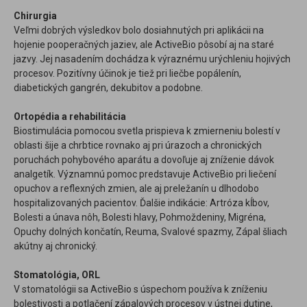
Chirurgia
Veľmi dobrých výsledkov bolo dosiahnutých pri aplikácii na
hojenie pooperačných jaziev, ale ActiveBio pôsobí aj na staré
jazvy. Jej nasadením dochádza k výraznému urýchleniu hojivých
procesov. Pozitívny účinok je tiež pri liečbe popálenín,
diabetických gangrén, dekubitov a podobne.
Ortopédia a rehabilitácia
Biostimulácia pomocou svetla prispieva k zmierneniu bolestí v
oblasti šije a chrbtice rovnako aj pri úrazoch a chronických
poruchách pohybového aparátu a dovoľuje aj zníženie dávok
analgetík. Významnú pomoc predstavuje ActiveBio pri liečení
opuchov a reflexných zmien, ale aj preležanín u dlhodobo
hospitalizovaných pacientov. Ďalšie indikácie: Artróza kĺbov,
Bolesti a únava nôh, Bolesti hlavy, Pohmoždeniny, Migréna,
Opuchy dolných končatín, Reuma, Svalové spazmy, Zápal šliach
akútny aj chronický.
Stomatológia, ORL
V stomatológii sa ActiveBio s úspechom používa k zníženiu
bolestivosti a potlačení zápalových procesov v ústnej dutine,