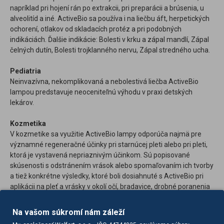
napríklad pri hojení rán po extrakcii, pri preparácii a brúsenia, u
alveolitíd a iné. ActiveBio sa používa i na liečbu áft, herpetických
ochorení, otlakov od skladacích protéz a pri podobných
indikáciách. Ďalšie indikácie: Bolesti v krku a zápal mandlí, Zápal
čelných dutín, Bolesti trojklanného nervu, Zápal stredného ucha.
Pediatria
Neinvazívna, nekomplikovaná a nebolestivá liečba ActiveBio
lampou predstavuje neoceniteľnú výhodu v praxi detských
lekárov.
Kozmetika
V kozmetike sa využitie ActiveBio lampy odporúča najmä pre
významné regeneračné účinky pri starnúcej pleti alebo pri pleti,
ktorá je vystavená nepriaznivým účinkom. Sú popisované
skúsenosti s odstránením vrások alebo spomaľovaním ich tvorby
a tiež konkrétne výsledky, ktoré boli dosiahnuté s ActiveBio pri
aplikácii na pleť a vrásky v okolí očí, bradavice, drobné poranenia
a podobne.
Na vašom súkromí nám záleží