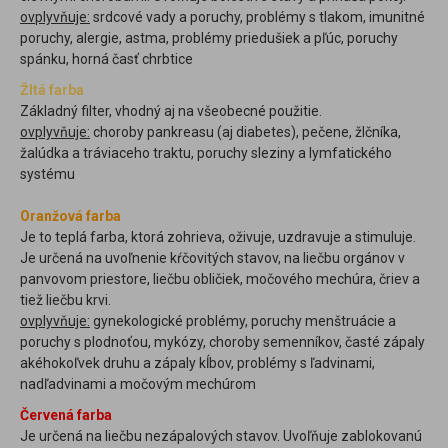
ovplyvňuje:
srdcové vady a poruchy, problémy s tlakom, imunitné
poruchy, alergie, astma, problémy priedušiek a pľúc, poruchy
spánku, horná časť chrbtice
Žltá farba
Základný filter, vhodný aj na všeobecné použitie.
ovplyvňuje:
choroby pankreasu (aj diabetes), pečene, žlčníka,
žalúdka a tráviaceho traktu, poruchy sleziny a lymfatického
systému
Oranžová farba
Je to teplá farba, ktorá zohrieva, oživuje, uzdravuje a stimuluje.
Je určená na uvoľnenie kŕčovitých stavov, na liečbu orgánov v
panvovom priestore, liečbu obličiek, močového mechúra, čriev a
tiež liečbu krvi.
ovplyvňuje:
gynekologické problémy, poruchy menštruácie a
poruchy s plodnoťou, mykózy, choroby semenníkov, časté zápaly
akéhokoľvek druhu a zápaly kĺbov, problémy s ľadvinami,
nadľadvinami a močovým mechúrom
Červená farba
Je určená na liečbu nezápalových stavov. Uvoľňuje zablokovanú