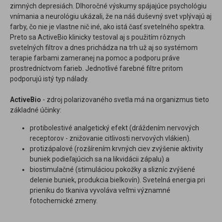
zimných depresiách. Dlhoročné výskumy spájajúce psychológiu
vnímania a neurológiu ukázali, že na náš duševný svet vplývajú aj
farby, čo nie je vlastne nič iné, ako istá časť svetelného spektra.
Preto sa ActiveBio klinicky testoval aj s použitím rôznych
svetelných filtrov a dnes prichádza na trh už aj so systémom
terapie farbami zameranej na pomoc a podporu práve
prostredníctvom farieb. Jednotlivé farebné filtre pritom
podporujú istý typ nálady.
ActiveBio
- zdroj polarizovaného svetla má na organizmus tieto
základné účinky:
protibolestivé analgetický efekt (dráždením nervových
receptorov - znižovanie citlivosti nervových vlákien).
protizápalové (rozšírením krvných ciev zvýšenie aktivity
buniek podieľajúcich sa na likvidácii zápalu) a
biostimulačné (stimuláciou pokožky a slizníc zvýšené
delenie buniek, produkcia bielkovín). Svetelná energia pri
prieniku do tkaniva vyvoláva veľmi významné
fotochemické zmeny.