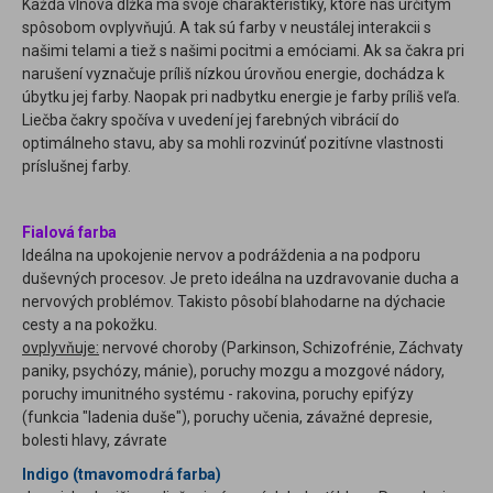
Každá vlnová dĺžka má svoje charakteristiky, ktoré nás určitým
spôsobom ovplyvňujú. A tak sú farby v neustálej interakcii s
našimi telami a tiež s našimi pocitmi a emóciami. Ak sa čakra pri
narušení vyznačuje príliš nízkou úrovňou energie, dochádza k
úbytku jej farby. Naopak pri nadbytku energie je farby príliš veľa.
Liečba čakry spočíva v uvedení jej farebných vibrácií do
optimálneho stavu, aby sa mohli rozvinúť pozitívne vlastnosti
príslušnej farby.
Fialová farba
I
deálna na upokojenie nervov a podráždenia a na podporu
duševných procesov. Je preto ideálna na uzdravovanie ducha a
nervových problémov. Takisto pôsobí blahodarne na dýchacie
cesty a na pokožku.
ovplyvňuje:
nervové choroby (Parkinson, Schizofrénie, Záchvaty
paniky, psychózy, mánie), poruchy mozgu a mozgové nádory,
poruchy imunitného systému - rakovina, poruchy epifýzy
(funkcia "ladenia duše"), poruchy učenia, závažné depresie,
bolesti hlavy, závrate
Indigo (tmavomodrá farba)