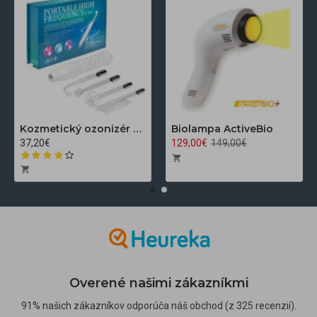
Kozmetický ozonizér Darsonval LZ-006A
Biolampa ActiveBio
37,20€
129,00€
149,00€
Overené našimi zákazníkmi
91% našich zákazníkov odporúča náš obchod (z 325 recenzií).