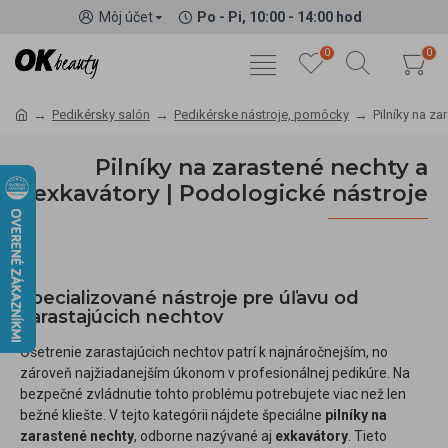
Môj účet
Po - Pi, 10:00 - 14:00 hod
0
0
Pedikérsky salón
Pedikérske nástroje, pomôcky
Pilníky na za
Pilníky na zarastené nechty a
exkavátory | Podologické nástroje
Špecializované nástroje pre úľavu od
zarastajúcich nechtov
Ošetrenie zarastajúcich nechtov patrí k najnáročnejším, no
zároveň najžiadanejším úkonom v profesionálnej pedikúre. Na
bezpečné zvládnutie tohto problému potrebujete viac než len
bežné kliešte. V tejto kategórii nájdete špeciálne
pilníky na
zarastené nechty
, odborne nazývané aj
exkavátory
. Tieto