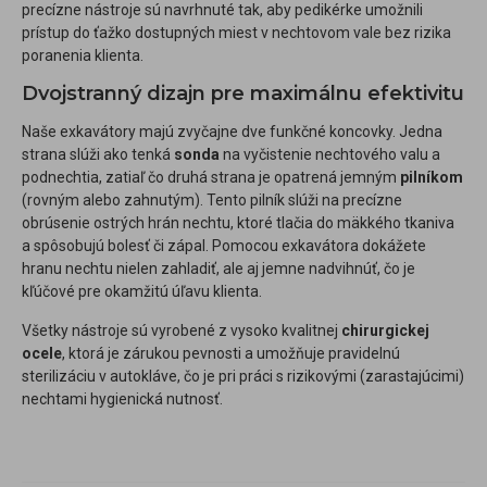
precízne nástroje sú navrhnuté tak, aby pedikérke umožnili
prístup do ťažko dostupných miest v nechtovom vale bez rizika
poranenia klienta.
Dvojstranný dizajn pre maximálnu efektivitu
Naše exkavátory majú zvyčajne dve funkčné koncovky. Jedna
strana slúži ako tenká
sonda
na vyčistenie nechtového valu a
podnechtia, zatiaľ čo druhá strana je opatrená jemným
pilníkom
(rovným alebo zahnutým). Tento pilník slúži na precízne
obrúsenie ostrých hrán nechtu, ktoré tlačia do mäkkého tkaniva
a spôsobujú bolesť či zápal. Pomocou exkavátora dokážete
hranu nechtu nielen zahladiť, ale aj jemne nadvihnúť, čo je
kľúčové pre okamžitú úľavu klienta.
Všetky nástroje sú vyrobené z vysoko kvalitnej
chirurgickej
ocele
, ktorá je zárukou pevnosti a umožňuje pravidelnú
sterilizáciu v autokláve, čo je pri práci s rizikovými (zarastajúcimi)
nechtami hygienická nutnosť.