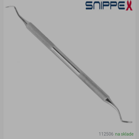
112506
na sklade