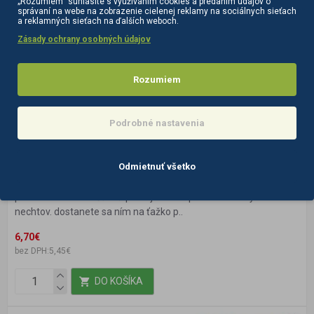
„Rozumiem“ súhlasíte s využívaním cookies a predaním údajov o
správaní na webe na zobrazenie cielenej reklamy na sociálnych sieťach
a reklamných sieťach na ďalších weboch.
Zásady ochrany osobných údajov
Rozumiem
Podrobné nastavenia
112500
na sklade
SNIPPEX Pilník na vrastené nechty 12 cm
Odmietnuť všetko
Kovový pilník sa používa v špecializovaných pedikérských
pracoviskách. Zvlášť keď prácujete na uprave vtasrených
nechtov. dostanete sa ním na ťažko p..
6,70€
bez DPH:5,45€
DO KOŠÍKA