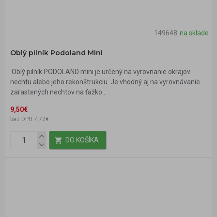
149648
na sklade
Oblý pilník Podoland Mini
Oblý pilník PODOLAND mini je určený na vyrovnanie okrajov
nechtu alebo jeho rekonštrukciu. Je vhodný aj na vyrovnávanie
zarastených nechtov na ťažko ..
9,50€
bez DPH:7,72€
DO KOŠÍKA