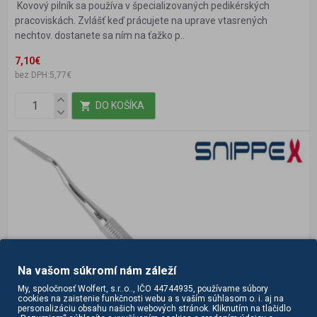
Kovový pilník sa používa v špecializovaných pedikérských
pracoviskách. Zvlášť keď prácujete na uprave vtasrených
nechtov. dostanete sa ním na ťažko p..
7,10€
bez DPH:5,77€
DO KOŠÍKA
Na vašom súkromí nám záleží
My, spoločnosť Wolfert, s.r..o.., IČO 44744935, používame súbory
cookies na zaistenie funkčnosti webu a s vaším súhlasom o. i. aj na
personalizáciu obsahu našich webových stránok. Kliknutím na tlačidlo