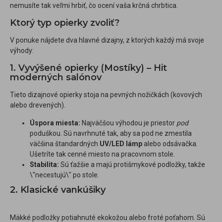
nemusíte tak veľmi hrbiť, čo ocení vaša krčná chrbtica.
Ktorý typ opierky zvoliť?
V ponuke nájdete dva hlavné dizajny, z ktorých každý má svoje
výhody:
1. Vyvýšené opierky (Mostíky) – Hit
moderných salónov
Tieto dizajnové opierky stoja na pevných nožičkách (kovových
alebo drevených).
Úspora miesta:
Najväčšou výhodou je priestor
pod
poduškou. Sú navrhnuté tak, aby sa pod ne zmestila
väčšina štandardných
UV/LED lámp
alebo odsávačka.
Ušetríte tak cenné miesto na pracovnom stole.
Stabilita:
Sú ťažšie a majú protišmykové podložky, takže
\"necestujú\" po stole.
2. Klasické vankúšiky
Mäkké podložky potiahnuté ekokožou alebo froté poťahom. Sú