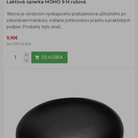
Lakťová opierka MOMO 9 M ružová
Momo je výrobcom vynikajúceho príslušenstva užitočného pri
vykonávaní manikúry, vrátane pohlcovačov prachu a praktických
podpier. Produkty tejto znač..
9,90€
bez DPH:8,05€
DO KOŠÍKA