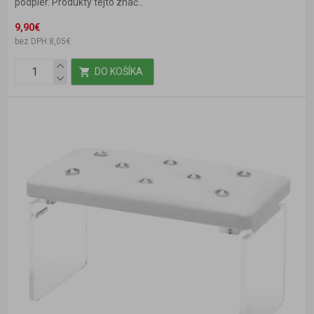
podpier. Produkty tejto znač..
9,90€
bez DPH:8,05€
DO KOŠÍKA