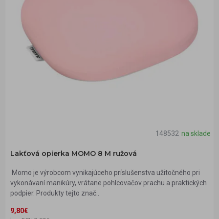
148532
na sklade
Lakťová opierka MOMO 8 M ružová
Momo je výrobcom vynikajúceho príslušenstva užitočného pri
vykonávaní manikúry, vrátane pohlcovačov prachu a praktických
podpier. Produkty tejto znač..
9,80€