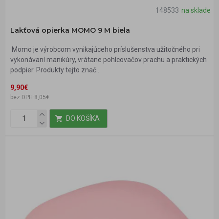
148533
na sklade
Lakťová opierka MOMO 9 M biela
Momo je výrobcom vynikajúceho príslušenstva užitočného pri
vykonávaní manikúry, vrátane pohlcovačov prachu a praktických
podpier. Produkty tejto znač..
9,90€
bez DPH:8,05€
DO KOŠÍKA