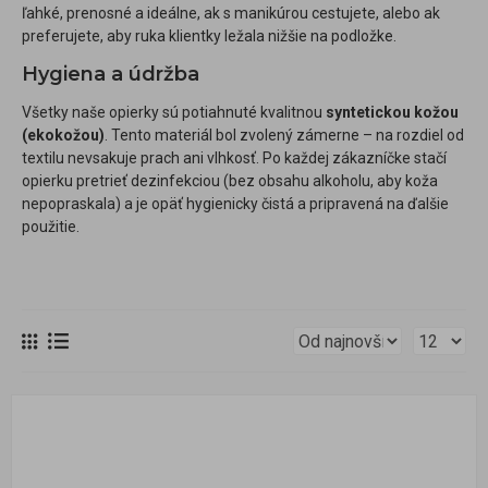
ľahké, prenosné a ideálne, ak s manikúrou cestujete, alebo ak
preferujete, aby ruka klientky ležala nižšie na podložke.
Hygiena a údržba
Všetky naše opierky sú potiahnuté kvalitnou
syntetickou kožou
(ekokožou)
. Tento materiál bol zvolený zámerne – na rozdiel od
textilu nevsakuje prach ani vlhkosť. Po každej zákazníčke stačí
opierku pretrieť dezinfekciou (bez obsahu alkoholu, aby koža
nepopraskala) a je opäť hygienicky čistá a pripravená na ďalšie
použitie.