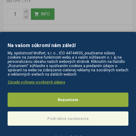
bez DPH:7,97€
INFO
Na vašom súkromí nám záleží
My, spoločnosť Wolfert, s.r..o.., IČO 44744935, používame súbory
cookies na zaistenie funkčnosti webu a s vaším súhlasom o. i. aj na
personalizáciu obsahu našich webových stránok. Kliknutím na tlačidlo
„Rozumiem“ súhlasíte s využívaním cookies a predaním údajov o
správaní na webe na zobrazenie cielenej reklamy na sociálnych sieťach
a reklamných sieťach na ďalších weboch.
Zásady ochrany osobných údajov
Rozumiem
Podrobné nastavenia