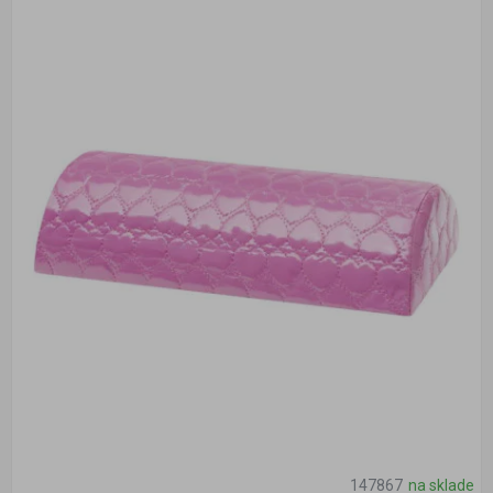
147867
na sklade