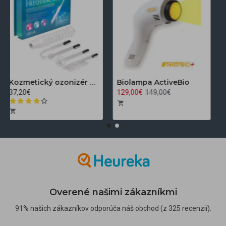
Kozmetický ozonizér Darsonval LZ-006A
Biolampa ActiveBio
37,20€
129,00€
149,00€
Overené našimi zákazníkmi
91% našich zákazníkov odporúča náš obchod (z 325 recenzií).