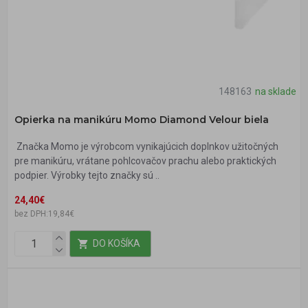
148163
na sklade
Opierka na manikúru Momo Diamond Velour biela
Značka Momo je výrobcom vynikajúcich doplnkov užitočných
pre manikúru, vrátane pohlcovačov prachu alebo praktických
podpier. Výrobky tejto značky sú ..
24,40€
bez DPH:19,84€
DO KOŠÍKA