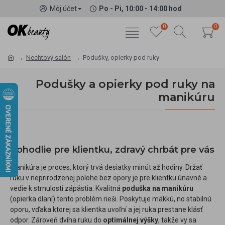
Môj účet
Po - Pi, 10:00 - 14:00 hod
0
0
Nechtový salón
Podušky, opierky pod ruky
Podušky a opierky pod ruky na
manikúru
Pohodlie pre klientku, zdravý chrbát pre vás
Manikúra je proces, ktorý trvá desiatky minút až hodiny. Držať
ruku v neprirodzenej polohe bez opory je pre klientku únavné a
vedie k strnulosti zápästia. Kvalitná
poduška na manikúru
(opierka dlaní) tento problém rieši. Poskytuje mäkkú, no stabilnú
oporu, vďaka ktorej sa klientka uvoľní a jej ruka prestane klásť
odpor. Zároveň dvíha ruku do
optimálnej výšky
, takže vy sa