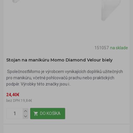
151057
na sklade
Stojan na manikúru Momo Diamond Velour biely
SpolečnostMomo je výrobcem vynikajících doplňků užitečných
pro manikúru, včetně pohlcovačů prachu nebo praktických
podpěr. Výrobky této značky jsou i..
24,40€
bez DPH:19,84€
DO KOŠÍKA