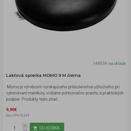
148534
na sklade
Lakťová opierka MOMO 9 M čierna
Momo je výrobcom vynikajúceho príslušenstva užitočného pri
vykonávaní manikúry, vrátane pohlcovačov prachu a praktických
podpier. Produkty tejto znač..
9,90€
bez DPH:8,05€
DO KOŠÍKA