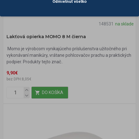
Odmietnuť všetko
148531
na sklade
Lakťová opierka MOMO 8 M čierna
Momo je výrobcom vynikajúceho príslušenstva užitočného pri
vykonávaní manikúry, vrátane pohlcovačov prachu a praktických
podpier. Produkty tejto znač..
9,90€
bez DPH:8,05€
DO KOŠÍKA