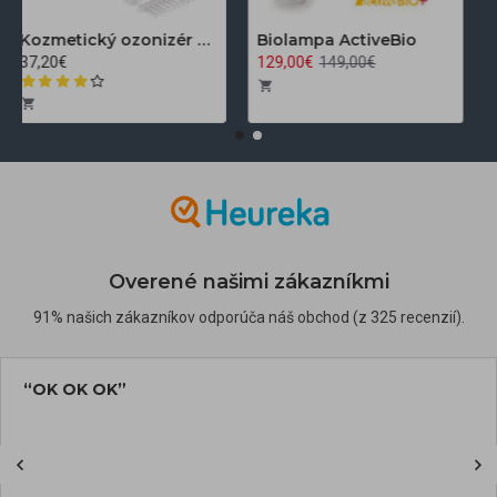
Kozmetický ozonizér Darsonval LZ-006A
Biolampa ActiveBio
37,20€
129,00€
149,00€
Overené našimi zákazníkmi
91% našich zákazníkov odporúča náš obchod (z 325 recenzií).
“OK OK OK”