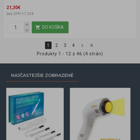
21,30€
bez DPH:17,32€
DO KOŠÍKA
1
2
3
4
Produkty 1 - 12 z 46 (4 strán)
NAJČASTEJŠIE ZOBRAZENÉ