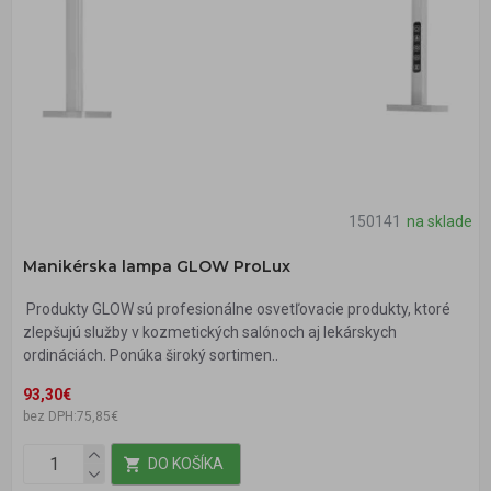
150141
na sklade
Manikérska lampa GLOW ProLux
Produkty GLOW sú profesionálne osvetľovacie produkty, ktoré
zlepšujú služby v kozmetických salónoch aj lekárskych
ordináciách. Ponúka široký sortimen..
93,30€
bez DPH:75,85€
DO KOŠÍKA