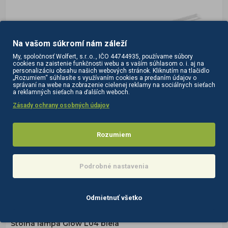
Na vašom súkromí nám záleží
My, spoločnosť Wolfert, s.r..o.., IČO 44744935, používame súbory
cookies na zaistenie funkčnosti webu a s vaším súhlasom o. i. aj na
personalizáciu obsahu našich webových stránok. Kliknutím na tlačidlo
„Rozumiem“ súhlasíte s využívaním cookies a predaním údajov o
správaní na webe na zobrazenie cielenej reklamy na sociálnych sieťach
a reklamných sieťach na ďalších weboch.
Zásady ochrany osobných údajov
Rozumiem
Podrobné nastavenia
Odmietnuť všetko
150902
na sklade
Stolná lampa Glow L04 biela