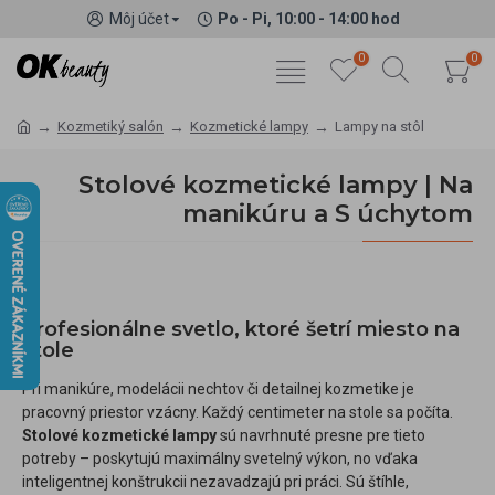
Môj účet
Po - Pi, 10:00 - 14:00 hod
0
0
Kozmetiký salón
Kozmetické lampy
Lampy na stôl
Stolové kozmetické lampy | Na
manikúru a S úchytom
Profesionálne svetlo, ktoré šetrí miesto na
stole
Pri manikúre, modelácii nechtov či detailnej kozmetike je
pracovný priestor vzácny. Každý centimeter na stole sa počíta.
Stolové kozmetické lampy
sú navrhnuté presne pre tieto
potreby – poskytujú maximálny svetelný výkon, no vďaka
inteligentnej konštrukcii nezavadzajú pri práci. Sú štíhle,