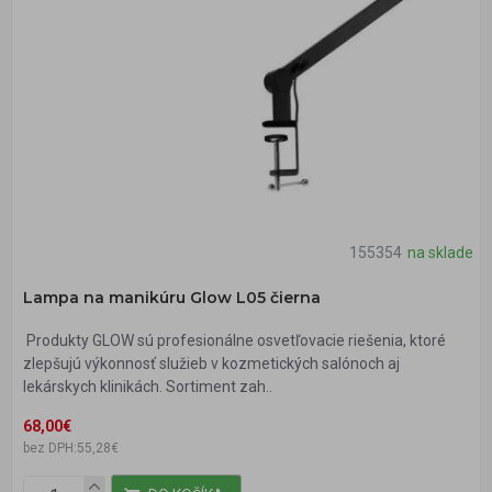
155354
na sklade
Lampa na manikúru Glow L05 čierna
Produkty GLOW sú profesionálne osvetľovacie riešenia, ktoré
zlepšujú výkonnosť služieb v kozmetických salónoch aj
lekárskych klinikách. Sortiment zah..
68,00€
bez DPH:55,28€