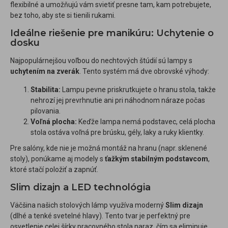
flexibilné a umožňujú vám svietiť presne tam, kam potrebujete,
bez toho, aby ste si tienili rukami.
Ideálne riešenie pre manikúru: Uchytenie o
dosku
Najpopulárnejšou voľbou do nechtových štúdií sú lampy s
uchytením na zverák
. Tento systém má dve obrovské výhody:
Stabilita:
Lampu pevne priskrutkujete o hranu stola, takže
nehrozí jej prevrhnutie ani pri náhodnom náraze počas
pilovania.
Voľná plocha:
Keďže lampa nemá podstavec, celá plocha
stola ostáva voľná pre brúsku, gély, laky a ruky klientky.
Pre salóny, kde nie je možná montáž na hranu (napr. sklenené
stoly), ponúkame aj modely s
ťažkým stabilným podstavcom
,
ktoré stačí položiť a zapnúť.
Slim dizajn a LED technológia
Väčšina našich stolových lámp využíva moderný
Slim dizajn
(dlhé a tenké svetelné hlavy). Tento tvar je perfektný pre
osvetlenie celej šírky pracovného stola naraz, čím sa eliminuje