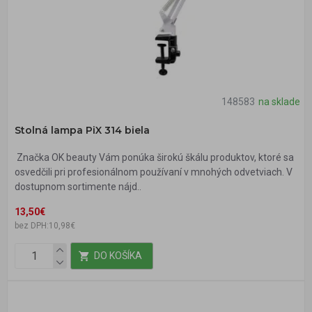
148583
na sklade
Stolná lampa PiX 314 biela
Značka OK beauty Vám ponúka širokú škálu produktov, ktoré sa
osvedčili pri profesionálnom používaní v mnohých odvetviach. V
dostupnom sortimente nájd..
13,50€
bez DPH:10,98€
DO KOŠÍKA