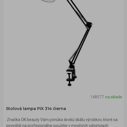
148577
na sklade
Stolová lampa PiX 314 čierna
Značka OK beauty Vám ponúka širokú škálu výrobkov, ktoré sa
osvedčili na profesionálne použitie v mnohých odvetviach.