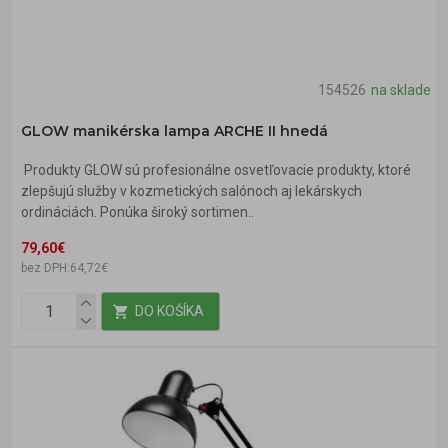
154526
na sklade
GLOW manikérska lampa ARCHE II hnedá
Produkty GLOW sú profesionálne osvetľovacie produkty, ktoré
zlepšujú služby v kozmetických salónoch aj lekárskych
ordináciách. Ponúka široký sortimen..
79,60€
bez DPH:64,72€
DO KOŠÍKA