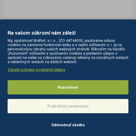
Na vašom súkromí nám záleží
My, spoločnosť Wolfert, s.r..o.., IČO 44744935, používame súbory
cookies na zaistenie funkčnosti webu a s vaším súhlasom o. i. aj na
personalizáciu obsahu našich webových stránok. Kliknutím na tlačidlo
„Rozumiem“ súhlasíte s využívaním cookies a predaním údajov o
správaní na webe na zobrazenie cielenej reklamy na sociálnych sieťach
a reklamných sieťach na ďalších weboch.
Zásady ochrany osobných údajov
Rozumiem
Podrobné nastavenia
Odmietnuť všetko
148107
na sklade