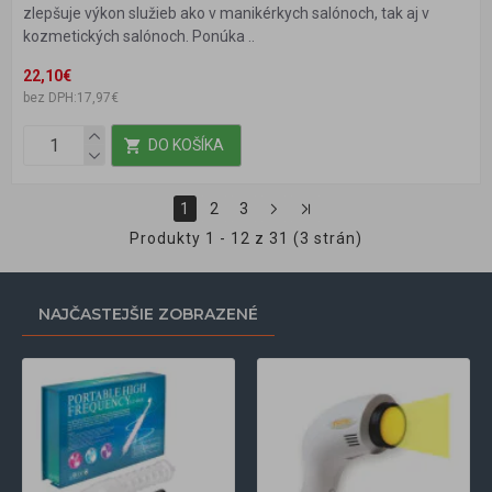
zlepšuje výkon služieb ako v manikérkych salónoch, tak aj v
kozmetických salónoch. Ponúka ..
22,10€
bez DPH:17,97€
DO KOŠÍKA
1
2
3
Produkty 1 - 12 z 31 (3 strán)
NAJČASTEJŠIE ZOBRAZENÉ