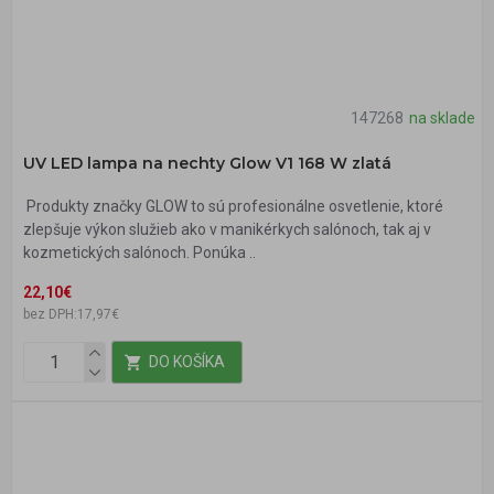
147268
na sklade
UV LED lampa na nechty Glow V1 168 W zlatá
Produkty značky GLOW to sú profesionálne osvetlenie, ktoré
zlepšuje výkon služieb ako v manikérkych salónoch, tak aj v
kozmetických salónoch. Ponúka ..
22,10€
bez DPH:17,97€
DO KOŠÍKA