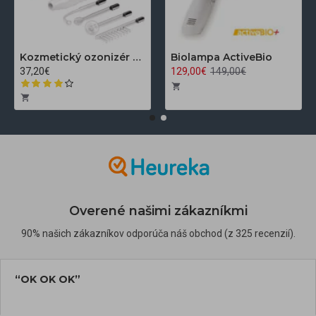
Kozmetický ozonizér Darsonval LZ-006A
Biolampa ActiveBio
37,20€
129,00€
149,00€
Overené našimi zákazníkmi
90% našich zákazníkov odporúča náš obchod (z 325 recenzií).
“OK OK OK”