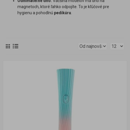
Odnímateľné dno:
Väčšina modelov má dno na
magnetoch, ktoré ľahko odpojíte. To je kľúčové pre
hygienu a pohodlnú
pedikúru
.