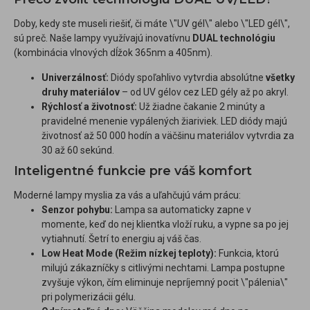
Doby, kedy ste museli riešiť, či máte \"UV gél\" alebo \"LED gél\",
sú preč. Naše lampy využívajú inovatívnu
DUAL technológiu
(kombinácia vlnových dĺžok 365nm a 405nm).
Univerzálnosť:
Diódy spoľahlivo vytvrdia absolútne
všetky
druhy materiálov
– od UV gélov cez LED gély až po akryl.
Rýchlosť a životnosť:
Už žiadne čakanie 2 minúty a
pravidelné menenie vypálených žiariviek. LED diódy majú
životnosť až 50 000 hodín a väčšinu materiálov vytvrdia za
30 až 60 sekúnd.
Inteligentné funkcie pre váš komfort
Moderné lampy myslia za vás a uľahčujú vám prácu:
Senzor pohybu:
Lampa sa automaticky zapne v
momente, keď do nej klientka vloží ruku, a vypne sa po jej
vytiahnutí. Šetrí to energiu aj váš čas.
Low Heat Mode (Režim nízkej teploty):
Funkcia, ktorú
milujú zákazníčky s citlivými nechtami. Lampa postupne
zvyšuje výkon, čím eliminuje nepríjemný pocit \"pálenia\"
pri polymerizácii gélu.