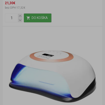
21,30€
bez DPH:17,32€
DO KOŠÍKA