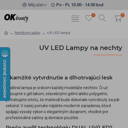
Môj účet
Po - Pi, 10:00 - 14:00 hod
0
0
Nechtový salón
UV LED lampy
UV LED Lampy na nechty
Okamžité vytvrdnutie a dlhotrvajúci lesk
Kvalitná lampa je srdcom každej modeláže nechtov. Či už
pracujete s gél lakom, stavebnými gélmi alebo polygelmi,
potrebujete istotu, že materiál bude dokonale vytvrdnutý za pár
sekúnd. V našej ponuke nájdete moderné zariadenia, ktoré
spájajú vysoký výkon s elegantným dizajnom, vhodné pre
profesionálne salóny aj domáce použitie.
Prečo zvoliť technológiu DUAL UV/LED?