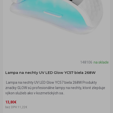
148106
na sklade
Lampa na nechty UV LED Glow YC57 biela 268W
Lampa na nechty UV LED Glow YC57 biela 268W Produkty
značky GLOW sú profesionálne lampy na nechty, ktoré zlepšuje
výkon služieb ako v kozmetických sa..
13,80€
bez DPH:11,22€