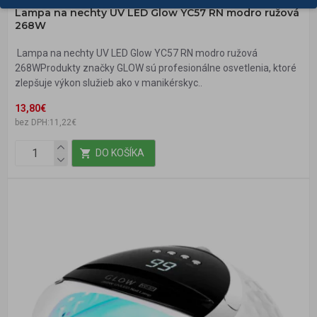
Lampa na nechty UV LED Glow YC57 RN modro ružová
268W
Lampa na nechty UV LED Glow YC57 RN modro ružová
268WProdukty značky GLOW sú profesionálne osvetlenia, ktoré
zlepšuje výkon služieb ako v manikérskyc..
13,80€
bez DPH:11,22€
DO KOŠÍKA