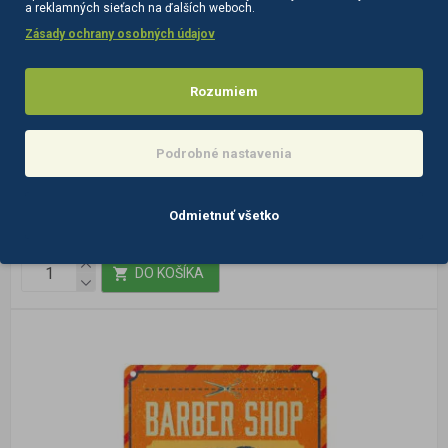
a reklamných sieťach na ďalších weboch.
Zásady ochrany osobných údajov
135246
na sklade
Ceduľa Barbershop B 060
Rozumiem
Ceduľa Barbershop B 060 Quality service je vyrobená z tenkého
hliníkového plechu s grafikou aplikovanou pomocou pokročilej
Podrobné nastavenia
sublimačnej metódy. Použit..
6,90€
Odmietnuť všetko
bez DPH:5,61€
DO KOŠÍKA