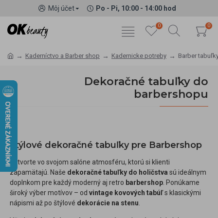
Môj účet
Po - Pi, 10:00 - 14:00 hod
0
0
Kaderníctvo a Barber shop
Kadernicke potreby
Barber tabuľk
Dekoračné tabuľky do
barbershopu
Štýlové dekoračné tabuľky pre Barbershop
Vytvorte vo svojom salóne atmosféru, ktorú si klienti
zapamätajú. Naše
dekoračné tabuľky do holičstva
sú ideálnym
doplnkom pre každý moderný aj retro
barbershop
. Ponúkame
široký výber motívov – od
vintage kovových tabúľ
s klasickými
nápismi až po štýlové
dekorácie na stenu
.