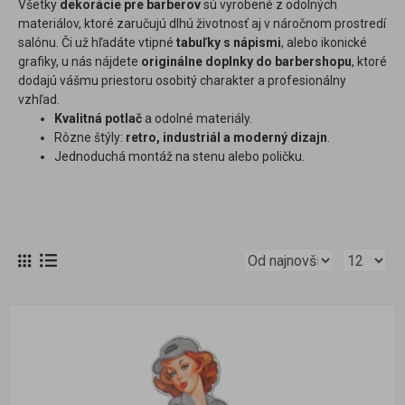
Všetky
dekorácie pre barberov
sú vyrobené z odolných
materiálov, ktoré zaručujú dlhú životnosť aj v náročnom prostredí
salónu. Či už hľadáte vtipné
tabuľky s nápismi
, alebo ikonické
grafiky, u nás nájdete
originálne doplnky do barbershopu
, ktoré
dodajú vášmu priestoru osobitý charakter a profesionálny
vzhľad.
Kvalitná potlač
a odolné materiály.
Rôzne štýly:
retro, industriál a moderný dizajn
.
Jednoduchá montáž na stenu alebo poličku.