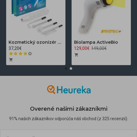
Kozmetický ozonizér Darsonval LZ-006A
Biolampa ActiveBio
37,20€
129,00€
149,00€
Overené našimi zákazníkmi
91% našich zákazníkov odporúča náš obchod (z 325 recenzií).