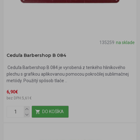
135259
na sklade
Ceduľa Barbershop B 084
Ceduľa Barbershop B 084 je vyrobená z tenkého hliníkového
plechu s grafikou aplikovanou pomocou pokročilej sublimačnej
metódy. Použitý spôsob tlače ..
6,90€
bez DPH:5,61€
DO KOŠÍKA