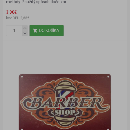
metódy. Použitý spôsob tlače zar..
3,30€
bez DPH:2,68€
DO KOŠÍKA