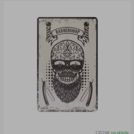
135248
na sklade