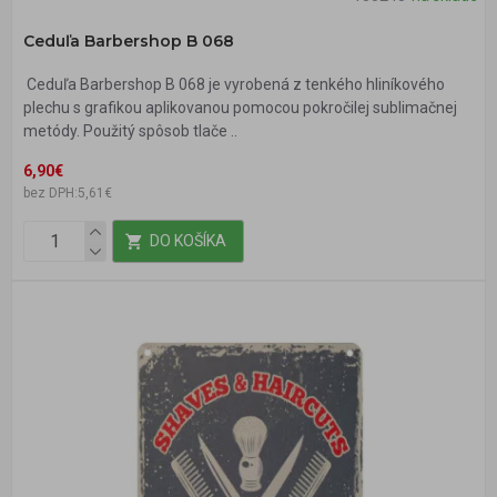
Ceduľa Barbershop B 068
Ceduľa Barbershop B 068 je vyrobená z tenkého hliníkového
plechu s grafikou aplikovanou pomocou pokročilej sublimačnej
metódy. Použitý spôsob tlače ..
6,90€
bez DPH:5,61€
DO KOŠÍKA