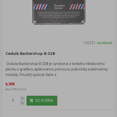
135231
na sklade
Ceduľa Barbershop B 028
Ceduľa Barbershop B 028 je vyrobená z tenkého hliníkového
plechu s grafikou aplikovanou pomocou pokročilej sublimačnej
metódy. Použitý spôsob tlače z..
6,90€
bez DPH:5,61€
DO KOŠÍKA