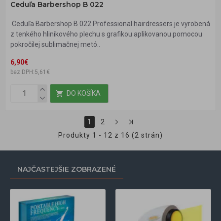
Ceduľa Barbershop B 022
Ceduľa Barbershop B 022 Professional hairdressers je vyrobená
z tenkého hliníkového plechu s grafikou aplikovanou pomocou
pokročilej sublimačnej metó..
6,90€
bez DPH:5,61€
DO KOŠÍKA
1
2
Produkty 1 - 12 z 16 (2 strán)
NAJČASTEJŠIE ZOBRAZENÉ