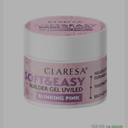
152159
na sklade