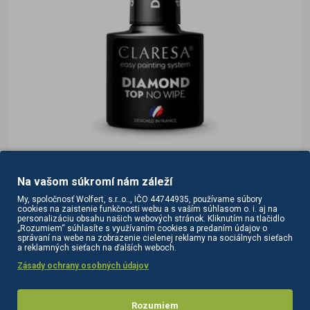
143461
na sklade
Na vašom súkromí nám záleží
Claresa Top Diamond no wipe 5 g
My, spoločnosť Wolfert, s.r..o.., IČO 44744935, používame súbory
cookies na zaistenie funkčnosti webu a s vaším súhlasom o. i. aj na
personalizáciu obsahu našich webových stránok. Kliknutím na tlačidlo
Claresa Top Diamond no wipe 5 g Úžasný svietiaci top s
„Rozumiem“ súhlasíte s využívaním cookies a predaním údajov o
správaní na webe na zobrazenie cielenej reklamy na sociálnych sieťach
predĺženou výdržou, bez lepkavej disperznej vrstvy, pre
a reklamných sieťach na ďalších weboch.
milovníčky manikúry odolnej voči poškr..
Zásady ochrany osobných údajov
7,50€
bez DPH:6,10€
Rozumiem