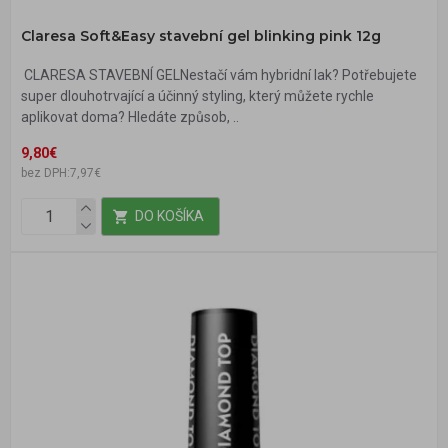
Claresa Soft&Easy stavební gel blinking pink 12g
CLARESA STAVEBNÍ GELNestačí vám hybridní lak? Potřebujete
super dlouhotrvající a účinný styling, který můžete rychle
aplikovat doma? Hledáte způsob, ..
9,80€
bez DPH:7,97€
DO KOŠÍKA