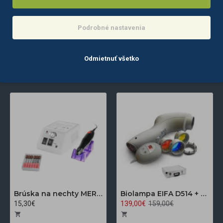
DO KOŠÍKA
Podrobné nastavenia
Produkty 1 - 2 z 2 (1 strán)
Odmietnuť všetko
NAJČASTEJŠIE ZOBRAZENÉ
Brúska na nechty MERC 2000 biela + sada frézok zdarma
Biolampa EIFA D514 + 3 farebné filtre
15,30€
139,00€
159,00€