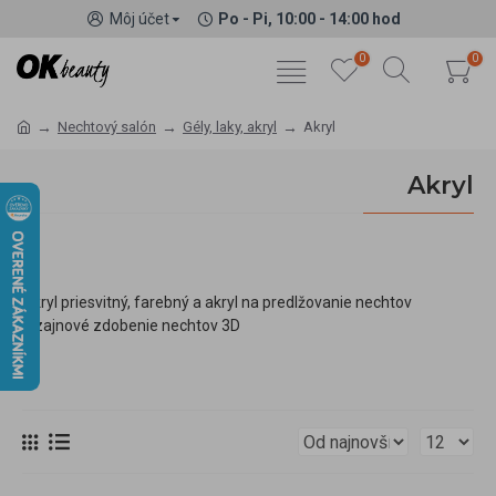
Môj účet
Po - Pi, 10:00 - 14:00 hod
0
0
Nechtový salón
Gély, laky, akryl
Akryl
Akryl
Akryl priesvitný, farebný a akryl na predlžovanie nechtov
dizajnové zdobenie nechtov 3D