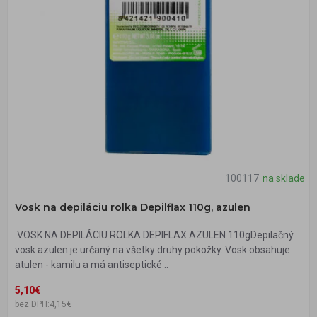
100117
na sklade
Vosk na depiláciu rolka Depilflax 110g, azulen
VOSK NA DEPILÁCIU ROLKA DEPIFLAX AZULEN 110gDepilačný
vosk azulen je určaný na všetky druhy pokožky. Vosk obsahuje
atulen - kamilu a má antiseptické ..
5,10€
bez DPH:4,15€