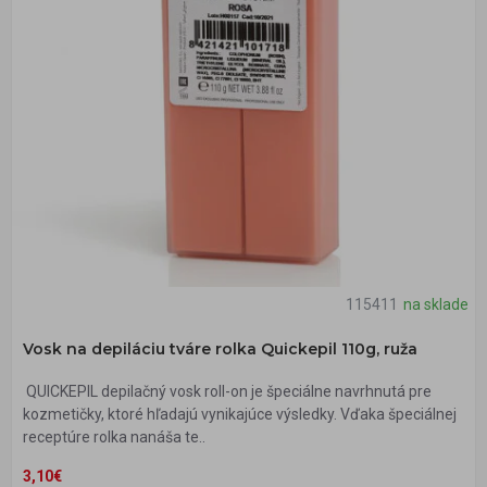
115411
na sklade
Vosk na depiláciu tváre rolka Quickepil 110g, ruža
QUICKEPIL depilačný vosk roll-on je špeciálne navrhnutá pre
kozmetičky, ktoré hľadajú vynikajúce výsledky. Vďaka špeciálnej
receptúre rolka nanáša te..
3,10€