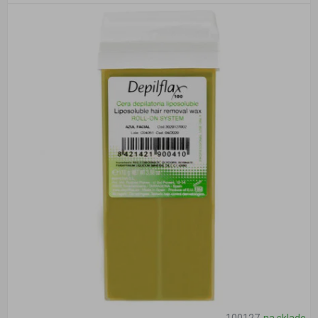
100127
na sklade