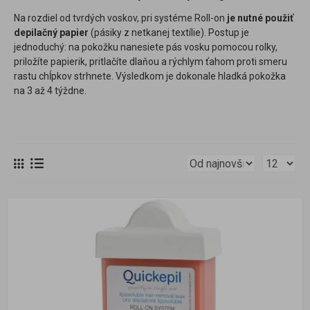
Na rozdiel od tvrdých voskov, pri systéme Roll-on
je nutné použiť
depilačný papier
(pásiky z netkanej textílie). Postup je
jednoduchý: na pokožku nanesiete pás vosku pomocou rolky,
priložíte papierik, pritlačíte dlaňou a rýchlym ťahom proti smeru
rastu chĺpkov strhnete. Výsledkom je dokonale hladká pokožka
na 3 až 4 týždne.