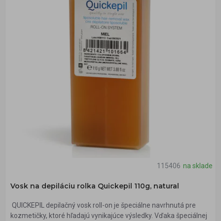
115406
na sklade
Vosk na depiláciu rolka Quickepil 110g, natural
QUICKEPIL depilačný vosk roll-on je špeciálne navrhnutá pre
kozmetičky, ktoré hľadajú vynikajúce výsledky. Vďaka špeciálnej