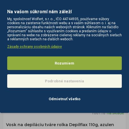
Na vašom súkromí nám záleží
My, spoločnosť Wolfert, s.r..o.., IČO 44744935, používame súbory
cookies na zaistenie funkčnosti webu a s vaším súhlasom o. i. aj na
personalizáciu obsahu našich webových stránok. Kliknutím na tlačidlo
„Rozumiem“ súhlasíte s využívaním cookies a predaním údajov o
správaní na webe na zobrazenie cielenej reklamy na sociálnych sieťach
a reklamných sieťach na ďalších weboch.
Zásady ochrany osobných údajov
Rozumiem
Podrobné nastavenia
Odmietnuť všetko
100118
na sklade
Vosk na depiláciu tváre rolka Depilflax 110g, azulen