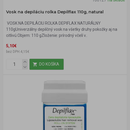
Vosk na depiláciu rolka Depilflax 110g, natural
VOSK NA DEPILÁCIU ROLKA DEPIFLAX NATURÁLNY
110gUniverzálny depilčný vosk na všetky druhy pokožky aj na
citlivú.Objem: 110 gZloženie: prírodný včelí v..
5,10€
bez DPH:4,15€
DO KOŠÍKA