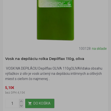
100128
na sklade
Vosk na depiláciu rolka Depilflax 110g, oliva
VOSK NA DEPILÁCIU Depilflax OLIVA 110gOLIVAVďaka obsahu
výťažkov z olív je vosk určený na depiláciu intímnych a citlivých
miest s cieľom čo najmenej ..
5,10€
bez DPH:4,15€
DO KOŠÍKA