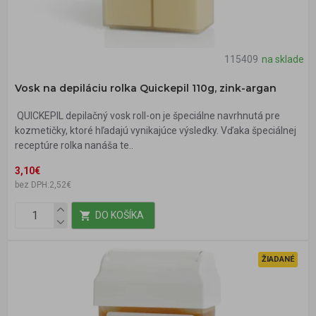
115409
na sklade
Vosk na depiláciu rolka Quickepil 110g, zink-argan
QUICKEPIL depilačný vosk roll-on je špeciálne navrhnutá pre
kozmetičky, ktoré hľadajú vynikajúce výsledky. Vďaka špeciálnej
receptúre rolka nanáša te..
3,10€
bez DPH:2,52€
DO KOŠÍKA
ŽIADANÉ