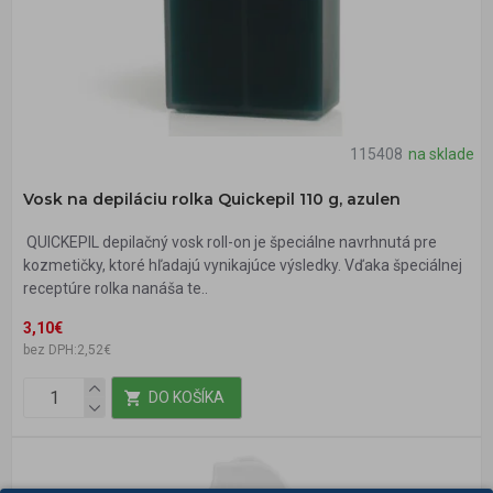
115408
na sklade
Vosk na depiláciu rolka Quickepil 110 g, azulen
QUICKEPIL depilačný vosk roll-on je špeciálne navrhnutá pre
kozmetičky, ktoré hľadajú vynikajúce výsledky. Vďaka špeciálnej
receptúre rolka nanáša te..
3,10€
bez DPH:2,52€
DO KOŠÍKA