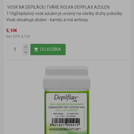
VOSK NA DEPILÁCIU TVÁRE ROLKA DEPIFLAX AZULEN
110gDepilačný vosk azulen je určený na všetky druhy pokožky.
Vosk obsahuje atulen - kamilu a má antisep..
5,10€
bez DPH:4,15€
DO KOŠÍKA