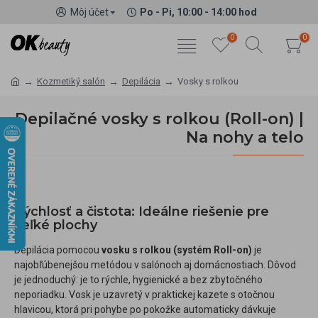
Môj účet
Po - Pi, 10:00 - 14:00 hod
0
0
Kozmetiký salón
Depilácia
Vosky s rolkou
Depilačné vosky s rolkou (Roll-on) |
Na nohy a telo
Rýchlosť a čistota: Ideálne riešenie pre
veľké plochy
Depilácia pomocou
vosku s rolkou (systém Roll-on)
je
najobľúbenejšou metódou v salónoch aj domácnostiach. Dôvod
je jednoduchý: je to rýchle, hygienické a bez zbytočného
neporiadku. Vosk je uzavretý v praktickej kazete s otočnou
hlavicou, ktorá pri pohybe po pokožke automaticky dávkuje