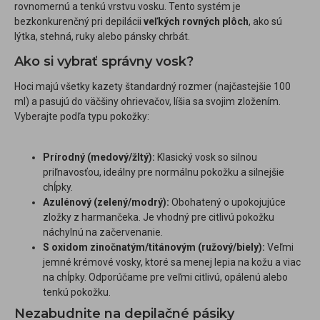
rovnomernú a tenkú vrstvu vosku. Tento systém je
bezkonkurenčný pri depilácii
veľkých rovných plôch
, ako sú
lýtka, stehná, ruky alebo pánsky chrbát.
Ako si vybrať správny vosk?
Hoci majú všetky kazety štandardný rozmer (najčastejšie 100
ml) a pasujú do väčšiny ohrievačov, líšia sa svojim zložením.
Vyberajte podľa typu pokožky:
Prírodný (medový/žltý):
Klasický vosk so silnou
priľnavosťou, ideálny pre normálnu pokožku a silnejšie
chĺpky.
Azulénový (zelený/modrý):
Obohatený o upokojujúce
zložky z harmančeka. Je vhodný pre citlivú pokožku
náchylnú na začervenanie.
S oxidom zinočnatým/titánovým (ružový/biely):
Veľmi
jemné krémové vosky, ktoré sa menej lepia na kožu a viac
na chĺpky. Odporúčame pre veľmi citlivú, opálenú alebo
tenkú pokožku.
Nezabudnite na depilačné pásiky