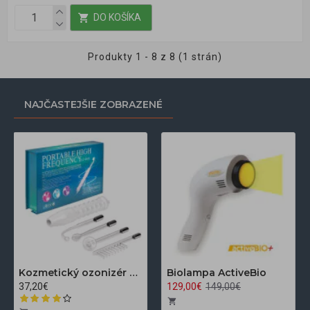
DO KOŠÍKA
Produkty 1 - 8 z 8 (1 strán)
NAJČASTEJŠIE ZOBRAZENÉ
Kozmetický ozonizér Darsonval LZ-006A
Biolampa ActiveBio
37,20€
129,00€
149,00€