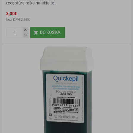
receptúre rolka nanáša te..
3,30€
bez DPH:2,68€
DO KOŠÍKA