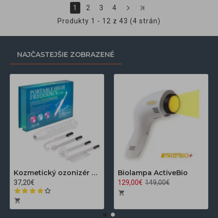
1
2
3
4
Produkty 1 - 12 z 43 (4 strán)
NAJČASTEJŠIE ZOBRAZENÉ
Kozmetický ozonizér Darsonval LZ-006A
Biolampa ActiveBio
37,20€
129,00€
149,00€