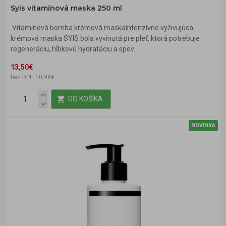
Syis vitamínová maska 250 ml
Vitamínová bomba krémová maskaIntenzívne vyživujúca
krémová maska SYIS bola vyvinutá pre pleť, ktorá potrebuje
regeneráciu, hĺbkovú hydratáciu a spev..
13,50€
bez DPH:10,98€
DO KOŠÍKA
NOVINKA