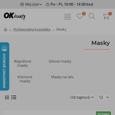
Môj účet
Po - Pi, 10:00 - 14:00 hod
0
0
Profesionálna kozmetika
Masky
Masky
Alignátové
Gélové masky
masky
Krémové
Masky na telo
masky
NOVINKA