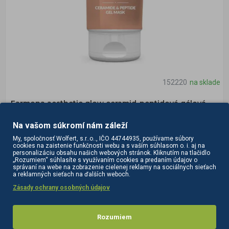
152220
na sklade
Farmona aesthetic glow ceramid-peptidová gélová
maska 200 ml
Na vašom súkromí nám záleží
AESTHETIC GLOW Ceramidovo-peptidová gélová maska
My, spoločnosť Wolfert, s.r..o.., IČO 44744935, používame súbory
200mlÚČEL: Maska je určená pre všetky typy pleti so známkami
cookies na zaistenie funkčnosti webu a s vaším súhlasom o. i. aj na
personalizáciu obsahu našich webových stránok. Kliknutím na tlačidlo
starnutia a únavy, najmä pre sivú pleť ..
„Rozumiem“ súhlasíte s využívaním cookies a predaním údajov o
správaní na webe na zobrazenie cielenej reklamy na sociálnych sieťach
17,10€
a reklamných sieťach na ďalších weboch.
bez DPH:13,90€
Zásady ochrany osobných údajov
DO KOŠÍKA
Rozumiem