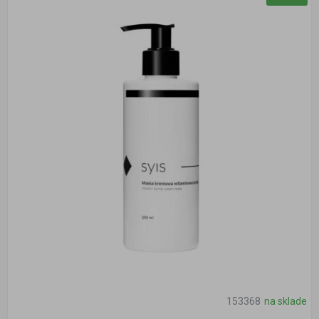
153368
na sklade