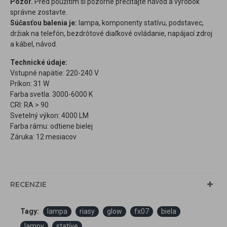
Pozor.
Pred použitím si pozorne prečítajte návod a výrobok
správne zostavte.
Súčasťou balenia je:
lampa, komponenty statívu, podstavec,
držiak na telefón, bezdrôtové diaľkové ovládanie, napájací zdroj
a kábel, návod.
Technické údaje:
Vstupné napätie: 220-240 V
Príkon: 31 W
Farba svetla: 3000-6000 K
CRI: RA > 90
Svetelný výkon: 4000 LM
Farba rámu: odtiene bielej
Záruka: 12 mesiacov
RECENZIE
Tagy:
lampa
riasy
glow
fx07
biela
lampy
statíve