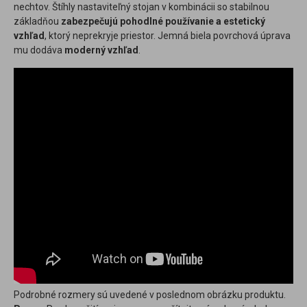
nechtov. Štíhly nastaviteľný stojan v kombinácii so stabilnou
základňou
zabezpečujú pohodlné používanie a estetický
vzhľad
, ktorý neprekryje priestor. Jemná biela povrchová úprava
mu dodáva
moderný vzhľad
.
Podrobné rozmery sú uvedené v poslednom obrázku produktu.