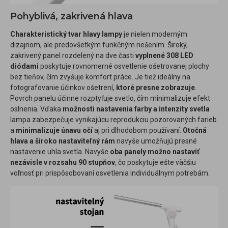
Pohyblivá, zakrivená hlava
Charakteristický tvar hlavy lampy
je nielen moderným
dizajnom, ale predovšetkým funkčným riešením. Široký,
zakrivený panel rozdelený na dve časti
vyplnené 308 LED
diódami
poskytuje rovnomerné osvetlenie ošetrovanej plochy
bez tieňov, čím zvyšuje komfort práce. Je tiež ideálny na
fotografovanie účinkov ošetrení,
ktoré presne zobrazuje
.
Povrch panelu účinne rozptyľuje svetlo, čím minimalizuje efekt
oslnenia. Vďaka
možnosti nastavenia farby a intenzity svetla
lampa zabezpečuje vynikajúcu reprodukciu pozorovaných farieb
a
minimalizuje únavu očí
aj pri dlhodobom používaní.
Otočná
hlava a široko nastaviteľný rám
navyše umožňujú presné
nastavenie uhla svetla. Navyše
oba panely možno nastaviť
nezávisle v rozsahu 90 stupňov
, čo poskytuje ešte väčšiu
voľnosť pri prispôsobovaní osvetlenia individuálnym potrebám.