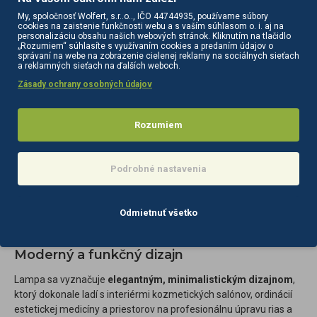
My, spoločnosť Wolfert, s.r..o.., IČO 44744935, používame súbory
cookies na zaistenie funkčnosti webu a s vaším súhlasom o. i. aj na
personalizáciu obsahu našich webových stránok. Kliknutím na tlačidlo
„Rozumiem“ súhlasíte s využívaním cookies a predaním údajov o
správaní na webe na zobrazenie cielenej reklamy na sociálnych sieťach
a reklamných sieťach na ďalších weboch.
Zásady ochrany osobných údajov
Pohodlné zdieľanie výsledkov vašej práce
Rozumiem
Súčasťou súpravy je
držiak na telefón,
ktorý vám umožní
stabilne a esteticky zdokumentovať výsledky vašej práce.
Podrobné nastavenia
Uľahčuje tiež nahrávanie videí počas vykonávania služieb,
aby
ste mohli zábery neskôr zdieľať na sociálnych sieťach. Držiak
možno umiestniť pod rôznymi uhlami, aby ste
dosiahli
Odmietnuť všetko
zaujímavé a rozmanité zábery
. Vďaka širokému rozsahu
nastavenia svorky je vhodný
pre mnohé modely telefónov
.
Moderný a funkčný dizajn
Lampa sa vyznačuje
elegantným, minimalistickým dizajnom
,
ktorý dokonale ladí s interiérmi kozmetických salónov, ordinácií
estetickej medicíny a priestorov na profesionálnu úpravu rias a