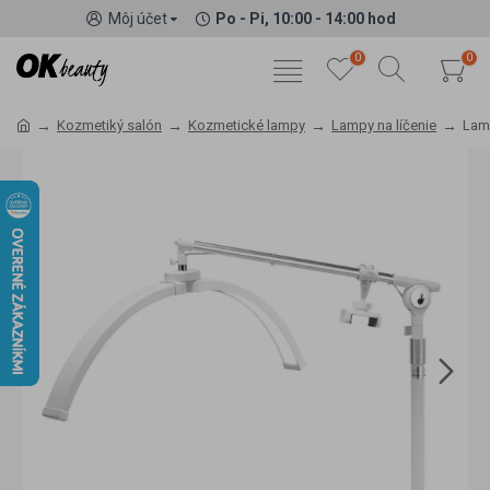
Môj účet
Po - Pi, 10:00 - 14:00 hod
0
0
Kozmetiký salón
Kozmetické lampy
Lampy na líčenie
Lam