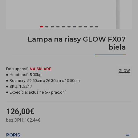
Lampa na riasy GLOW FX07
biela
Dostupnosť:
NA SKLADE
GLOW
Hmotnosť:
5.00kg
Rozmery:
59.50cm x 26.30cm x 10.50cm
SKU:
152217
Expedícia:
aktuálne 5-7 prac.dní
126,00€
bez DPH: 102,44€
POPIS