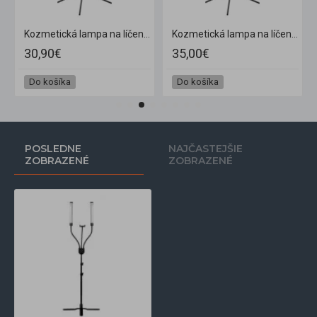
GB BSC so statívom 10W
Kozmetická lampa na líčenie Glow Ring 13" BSC so statívom 10W
Kozmetická lampa na líčenie Glow Ring 13" RGB BSC so statívom 10W
30,90€
35,00€
Do košíka
Do košíka
POSLEDNE
NAJČASTEJŠIE
ZOBRAZENÉ
ZOBRAZENÉ