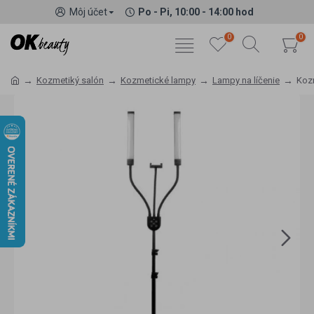
Môj účet
Po - Pi, 10:00 - 14:00 hod
0
0
Kozmetiký salón
Kozmetické lampy
Lampy na líčenie
Kozm