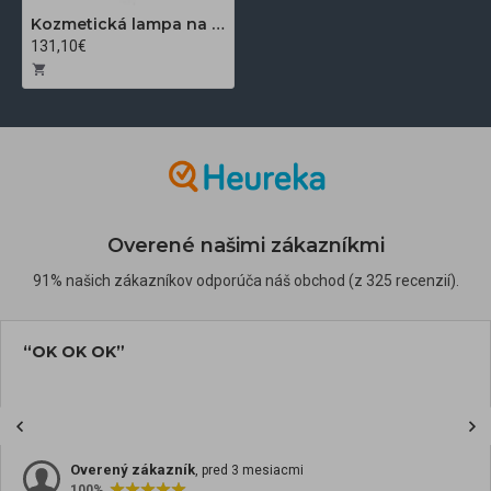
Kozmetická lampa na riasy a líčenie Polluks IV MSP-MJ-02 s ovládačom čierna
131,10€
Overené našimi zákazníkmi
91% našich zákazníkov odporúča náš obchod (z 325 recenzií).
“OK OK OK”
Overený zákazník
, pred 3 mesiacmi
100%