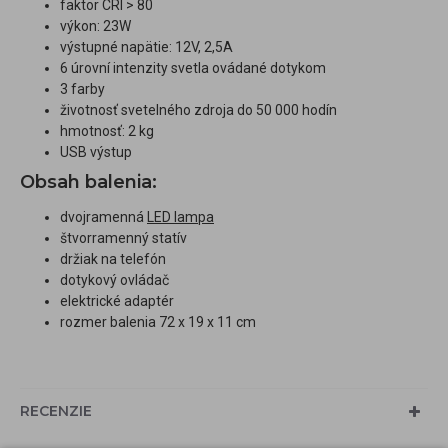
faktor CRI > 80
výkon: 23W
výstupné napätie: 12V, 2,5A
6 úrovní intenzity svetla ovádané dotykom
3 farby
životnosť svetelného zdroja do 50 000 hodín
hmotnosť: 2 kg
USB výstup
Obsah balenia:
dvojramenná
LED lampa
štvorramenný statív
držiak na telefón
dotykový ovládač
elektrické adaptér
rozmer balenia 72 x 19 x 11 cm
RECENZIE