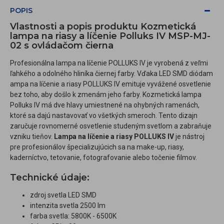
POPIS
Vlastnosti a popis produktu Kozmetická
lampa na riasy a líčenie Polluks IV MSP-MJ-
02 s ovládačom čierna
Profesionálna lampa na líčenie POLLUKS IV je vyrobená z veľmi
ľahkého a odolného hliníka čiernej farby. Vďaka LED SMD diódam
ampa na líčenie a riasy POLLUKS IV emituje vyvážené osvetlenie
bez toho, aby došlo k zmenám jeho farby. Kozmetická lampa
Polluks IV má dve hlavy umiestnené na ohybných ramenách,
ktoré sa dajú nastavovať vo všetkých smeroch. Tento dizajn
zaručuje rovnomerné osvetlenie studeným svetlom a zabraňuje
vzniku tieňov.
Lampa na líčenie a riasy POLLUKS IV
je nástroj
pre profesionálov špecializujúcich sa na make-up, riasy,
kaderníctvo, tetovanie, fotografovanie alebo točenie filmov.
Technické údaje:
zdroj svetla LED SMD
intenzita svetla 2500 lm
farba svetla: 5800K - 6500K