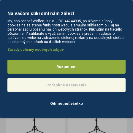
Tagy:
kozmetická
lampa
riasy
líčenie
Na vašom súkromí nám záleží
polluks
iii
msp-mj-02
ovládačom
čierna
My, spoločnosť Wolfert, s.r..o.., IČO 44744935, používame súbory
kozmetické
lampy
cookies na zaistenie funkčnosti webu a s vaším súhlasom o. i. aj na
personalizáciu obsahu našich webových stránok. Kliknutím na tlačidlo
„Rozumiem“ súhlasíte s využívaním cookies a predaním údajov o
správaní na webe na zobrazenie cielenej reklamy na sociálnych sieťach
a reklamných sieťach na ďalších weboch.
Zásady ochrany osobných údajov
Rozumiem
PODOBNÉ PRODUKTY
SÚVISIACE PRODUKTY
Podrobné nastavenia
Odmietnuť všetko