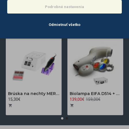
Podrobné nastavenia
NAJČASTEJŠIE ZOBRAZENÉ
Odmietnuť všetko
Brúska na nechty MERC 2000 biela + sada frézok zdarma
Biolampa EIFA D514 + 3 farebné filtre
15,30€
139,00€
159,00€