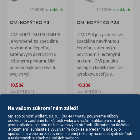
113080
na sklade
113085
na sklade
OMI KOPÝTKO P3
OMI KOPÝTKO P23
OMI KOPÝTKO P3 OMI P3
OMI P23 je vyrobené zo
je vyrobené zo špeciálne
špeciálne navrhnutou
navrhnutou čepeľou,
čepeľou, saténovým
saténovým povrchom s
povrchom s leštenými
leštenými prvkami. OMI
prvkami. OMI ponúka
ponúka najlepšiu kvalitu
najlepšiu kvalitu svojich
svojich výr..
výrobkov, oceľ je s..
10,50€
10,30€
bez DPH:8,54€
bez DPH:8,37€
DO KOŠÍKA
DO KOŠÍKA
Na vašom súkromí nám záleží
My, spoločnosť Wolfert, s.r..o.., IČO 44744935, používame súbory
cookies na zaistenie funkčnosti webu a s vaším súhlasom o. i. aj na
personalizáciu obsahu našich webových stránok. Kliknutím na tlačidlo
„Rozumiem“ súhlasíte s využívaním cookies a predaním údajov o
správaní na webe na zobrazenie cielenej reklamy na sociálnych sieťach
a reklamných sieťach na ďalších weboch.