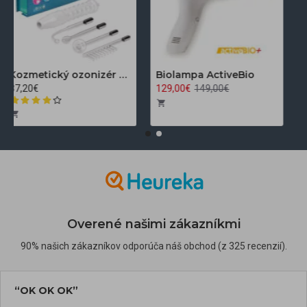
Kozmetický ozonizér Darsonval LZ-006A
Biolampa ActiveBio
37,20€
129,00€
149,00€
Overené našimi zákazníkmi
90% našich zákazníkov odporúča náš obchod (z 325 recenzií).
“OK OK OK”