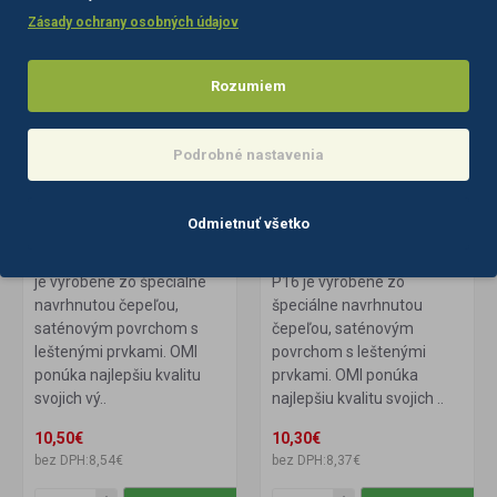
Zásady ochrany osobných údajov
Rozumiem
Podrobné nastavenia
113079
na sklade
113084
na sklade
OMI KOPÝTKO P2
OMI KOPÝTKO P16
Odmietnuť všetko
OMI KOPÝTKO P2 OMI P2
OMI KOPÝTKO P16 OMI
je vyrobené zo špeciálne
P16 je vyrobené zo
navrhnutou čepeľou,
špeciálne navrhnutou
saténovým povrchom s
čepeľou, saténovým
leštenými prvkami. OMI
povrchom s leštenými
ponúka najlepšiu kvalitu
prvkami. OMI ponúka
svojich vý..
najlepšiu kvalitu svojich ..
10,50€
10,30€
bez DPH:8,54€
bez DPH:8,37€