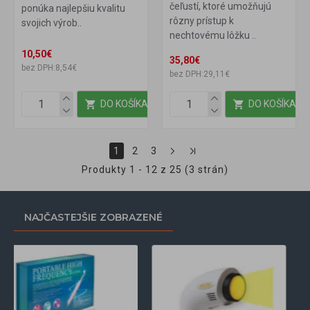
čeľustí, ktoré umožňujú
ponúka najlepšiu kvalitu
rôzny prístup k
svojich výrob..
nechtovému lôžku ..
10,50€
35,80€
bez DPH:8,54€
bez DPH:29,11€
DO KOŠÍKA
DO KOŠÍKA
1
2
3
Produkty 1 - 12 z 25 (3 strán)
NAJČASTEJŠIE ZOBRAZENÉ