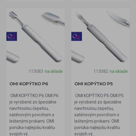
113083
na sklade
113082
na sklade
OMI KOPÝTKO P6
OMI KOPÝTKO P5
OMI KOPÝTKO P6 OMI P6
OMI KOPÝTKO P5 OMI P5
je vyrobené zo špeciálne
je vyrobené zo špeciálne
navrhnutou čepeľou,
navrhnutou čepeľou,
saténovým povrchom s
saténovým povrchom s
leštenými prvkami. OMI
leštenými prvkami. OMI
ponúka najlepšiu kvalitu
ponúka najlepšiu kvalitu
svojich vý..
svojich vý..