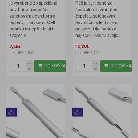
je vyrobené zo špeciálne
P38 je vyrobené zo
navrhnutou čepeľou,
špeciálne navrhnutou
saténovým povrchom s
čepeľou, saténovým
leštenými prvkami. OMI
povrchom s leštenými
ponúka najlepšiu kvalitu
prvkami. OMI ponúka
svojich v..
najlepšiu kvalitu svojic..
7,20€
10,30€
bez DPH:5,85€
bez DPH:8,37€
DO KOŠÍKA
DO KOŠÍKA