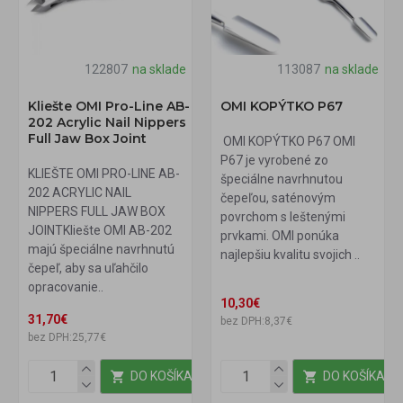
122807
na sklade
113087
na sklade
Kliešte OMI Pro-Line AB-
OMI KOPÝTKO P67
202 Acrylic Nail Nippers
Full Jaw Box Joint
OMI KOPÝTKO P67 OMI
P67 je vyrobené zo
KLIEŠTE OMI PRO-LINE AB-
špeciálne navrhnutou
202 ACRYLIC NAIL
čepeľou, saténovým
NIPPERS FULL JAW BOX
povrchom s leštenými
JOINTKliešte OMI AB-202
prvkami. OMI ponúka
majú špeciálne navrhnutú
najlepšiu kvalitu svojich ..
čepeľ, aby sa uľahčilo
opracovanie..
10,30€
31,70€
bez DPH:8,37€
bez DPH:25,77€
DO KOŠÍKA
DO KOŠÍKA