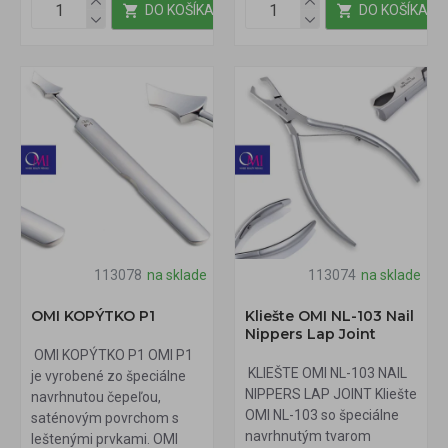
DO KOŠÍKA
DO KOŠÍKA
113078
na sklade
113074
na sklade
OMI KOPÝTKO P1
Kliešte OMI NL-103 Nail
Nippers Lap Joint
OMI KOPÝTKO P1 OMI P1
KLIEŠTE OMI NL-103 NAIL
je vyrobené zo špeciálne
NIPPERS LAP JOINT Kliešte
navrhnutou čepeľou,
OMI NL-103 so špeciálne
saténovým povrchom s
navrhnutým tvarom
leštenými prvkami. OMI