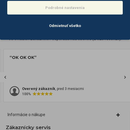
Podrobné nastavenia
Odmietnuť všetko
Overené našimi zákazníkmi
90% našich zákazníkov odporúča náš obchod (z 325 recenzií).
“OK OK OK”
Overený zákazník
, pred 3 mesiacmi
100%
Informácie o nákupe
Zákaznícky servis