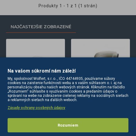
Produkty 1 - 1 z 1 (1 strán)
NAJČASTEJŠIE ZOBRAZENÉ
Na vašom súkromí nám záleží
My, spoločnosť Wolfert, s.r..o.., IČO 44744935, používame súbory
cookies na zaistenie funkčnosti webu a s vaším súhlasom o. i. aj na
personalizáciu obsahu našich webových stránok. Kliknutím na tlačidlo
„Rozumiem“ súhlasíte s využívaním cookies a predaním údajov o
správaní na webe na zobrazenie cielenej reklamy na sociálnych sieťach
a reklamných sieťach na ďalších weboch.
Brúska na nechty MERC 2000 biela + sada frézok zdarma
Biolampa EIFA D514 + 3 farebné filtre
15,30€
139,00€
159,00€
Zásady ochrany osobných údajov
Rozumiem