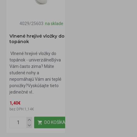
4029/25603
na sklade
Vlnené hrejivé vložky do
topánok
Vlnené hrejivé vložky do
topánok - univerzálneBýva
Vám často zima? Máte
studené nohy a
nepomáhajú Vám ani teplé
ponožky?Vyskúšajte tieto
jedinečné vl..
1,40€
bez DPH:1,14€
DO KOŠÍKA