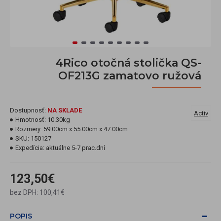
4Rico otočná stolička QS-
OF213G zamatovo ružová
Dostupnosť:
NA SKLADE
Activ
Hmotnosť:
10.30kg
Rozmery:
59.00cm x 55.00cm x 47.00cm
SKU:
150127
Expedícia:
aktuálne 5-7 prac.dní
123,50€
bez DPH: 100,41€
POPIS