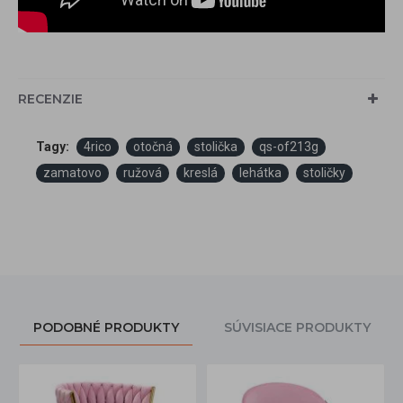
RECENZIE
Tagy:
4rico
otočná
stolička
qs-of213g
zamatovo
ružová
kreslá
lehátka
stoličky
PODOBNÉ PRODUKTY
SÚVISIACE PRODUKTY