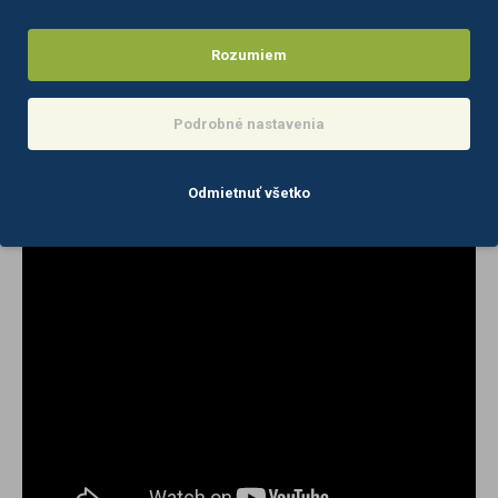
Údaje
:
Čalúnenie: plynové
Rozumiem
Materiál čalúnenia: zamat
Farba čalúnenia: odtiene ružovej
Farba rámu: odtiene zlatej
Podrobné nastavenia
Zlaté prvky sú lakované. Mechanické poškodenie poťahu nie je
predmetom reklamácie.
Odmietnuť všetko