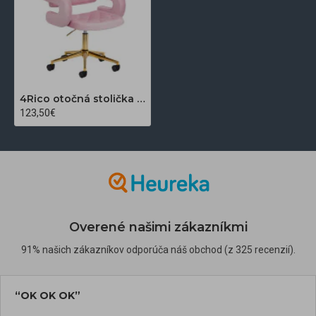
4Rico otočná stolička QS-OF213G zamatovo ružová
123,50€
Overené našimi zákazníkmi
91% našich zákazníkov odporúča náš obchod (z 325 recenzií).
“OK OK OK”