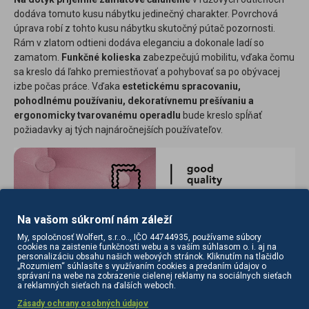
dodáva tomuto kusu nábytku jedinečný charakter. Povrchová
úprava robí z tohto kusu nábytku skutočný pútač pozornosti.
Rám v zlatom odtieni dodáva eleganciu a dokonale ladí so
zamatom.
Funkčné kolieska
zabezpečujú mobilitu, vďaka čomu
sa kreslo dá ľahko premiestňovať a pohybovať sa po obývacej
izbe počas práce. Vďaka
estetickému spracovaniu,
pohodlnému používaniu, dekoratívnemu prešívaniu a
ergonomicky tvarovanému operadlu
bude kreslo spĺňať
požiadavky aj tých najnáročnejších používateľov.
Na vašom súkromí nám záleží
My, spoločnosť Wolfert, s.r..o.., IČO 44744935, používame súbory
cookies na zaistenie funkčnosti webu a s vaším súhlasom o. i. aj na
personalizáciu obsahu našich webových stránok. Kliknutím na tlačidlo
„Rozumiem“ súhlasíte s využívaním cookies a predaním údajov o
správaní na webe na zobrazenie cielenej reklamy na sociálnych sieťach
a reklamných sieťach na ďalších weboch.
Rozmery výrobku sú uvedené v poslednom obrázku produktu.
Zásady ochrany osobných údajov