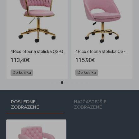
 zamatovo ružová
4Rico otočná stolička QS-GW01G zamatovo ružová
4Rico otočná stolička QS-MF18G zamatovo ružová
113,40€
115,90€
Do košíka
Do košíka
POSLEDNE
NAJČASTEJŠIE
ZOBRAZENÉ
ZOBRAZENÉ