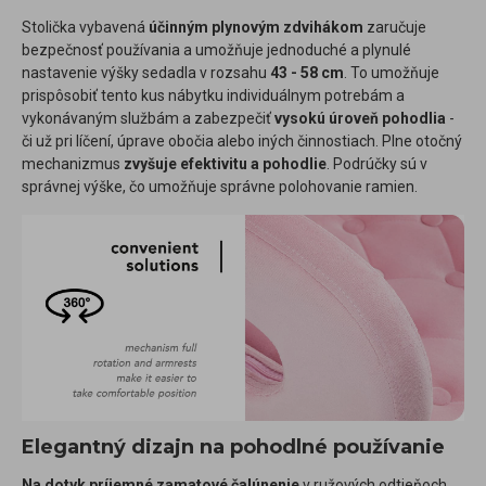
Stolička vybavená
účinným plynovým zdvihákom
zaručuje
bezpečnosť používania a umožňuje jednoduché a plynulé
nastavenie výšky sedadla v rozsahu
43 - 58 cm
. To umožňuje
prispôsobiť tento kus nábytku individuálnym potrebám a
vykonávaným službám a zabezpečiť
vysokú úroveň pohodlia
-
či už pri líčení, úprave obočia alebo iných činnostiach. Plne otočný
mechanizmus
zvyšuje efektivitu a pohodlie
. Podrúčky sú v
správnej výške, čo umožňuje správne polohovanie ramien.
Elegantný dizajn na pohodlné používanie
Na dotyk príjemné zamatové čalúnenie
v ružových odtieňoch