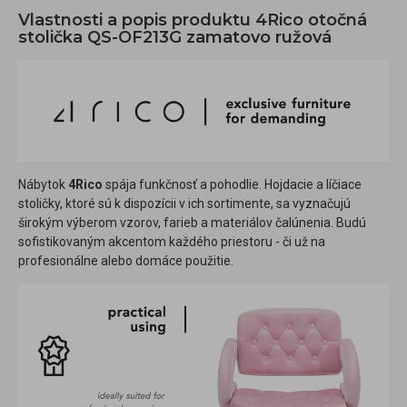
Vlastnosti a popis produktu 4Rico otočná
stolička QS-OF213G zamatovo ružová
Nábytok
4Rico
spája funkčnosť a pohodlie. Hojdacie a líčiace
stoličky, ktoré sú k dispozícii v ich sortimente, sa vyznačujú
širokým výberom vzorov, farieb a materiálov čalúnenia. Budú
sofistikovaným akcentom každého priestoru - či už na
profesionálne alebo domáce použitie.