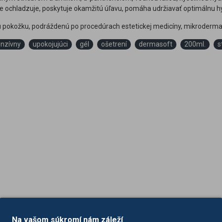
 ochladzuje, poskytuje okamžitú úľavu, pomáha udržiavať optimálnu h
vú pokožku, podráždenú po procedúrach estetickej medicíny, mikrodermabr
enzívny
upokojujúci
gél
ošetrení
dermasoft
200ml.
s
Na vašom súkromí nám záleží