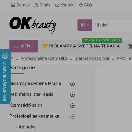
Domov
O nás
Kontakt
FAQ
All
DOMÁCA REGENERÁCIA
MENU
BIOLAMPY A SVETELNÁ TERAPIA
Profesionálna kozmetika
Starostlivosť o tvár
APIS Int
Kategórie
Biolampy a svetelná terapia
Dezinfekcia, sterilizácia
Kozmetický salón
Profesionálna kozmetika
Ampulky