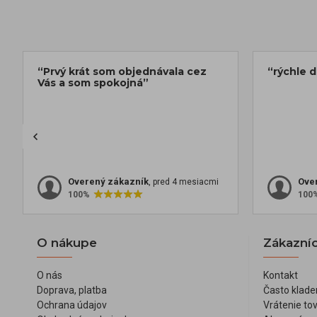
“Prvý krát som objednávala cez
“rýchle 
Vás a som spokojná”
Overený zákazník
Ove
, pred 4 mesiacmi
100%
100
O nákupe
Zákazníc
O nás
Kontakt
Doprava, platba
Často klade
Ochrana údajov
Vrátenie to