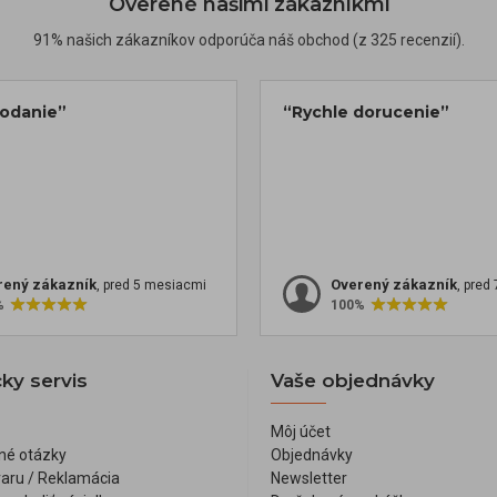
Overené našimi zákazníkmi
91% našich zákazníkov odporúča náš obchod (z 325 recenzií).
dodanie”
“Rychle dorucenie”
rený zákazník
Overený zákazník
, pred 5 mesiacmi
, pred
%
100%
ky servis
Vaše objednávky
Môj účet
né otázky
Objednávky
varu / Reklamácia
Newsletter