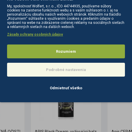
My, spoločnosť Wolfert, s.r..o.., IČO 44744935, používame súbory
cookies na zaistenie funkčnosti webu a s vaším súhlasom o. i. aj na
personalizáciu obsahu našich webových stránok. Kliknutím na tlačidlo
„Rozumiem“ súhlasíte s využívaním cookies a predaním údajov o
správaní na webe na zobrazenie cielenej reklamy na sociálnych sieťach
a reklamných sieťach na ďalších weboch.
Zásady ochrany osobných údajov
PODOBNÉ PRODUKTY
SÚVISIACE PRODUKTY
Rozumiem
Podrobné nastavenia
Odmietnuť všetko
APIS APIS BEZBOLESTNÁ OČISTIJÚCA MASKA 200ml
APIS Black Dream, vyživujúci balzám na telo 300 ml