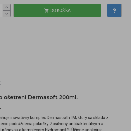
DO KOŠÍKA
E
po ošetrení Dermasoft 200ml.
.
obsahuje inovatívny komplex DermasoothTM, ktorý sa skladá z
nenie podráždenia pokožky. Zosilnený antibakteriálnym a
alurónovou a komplexom Hydromanil ™. Účinne upokojuje