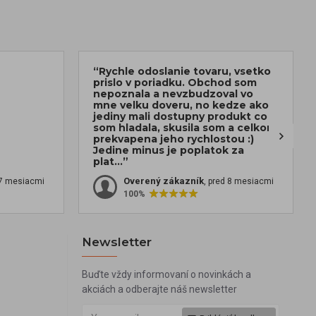
“Rychle odoslanie tovaru, vsetko
prislo v poriadku. Obchod som
nepoznala a nevzbudzoval vo
mne velku doveru, no kedze ako
jediny mali dostupny produkt co
som hladala, skusila som a celkom
prekvapena jeho rychlostou :)
Jedine minus je poplatok za
plat...”
Overený zákazník
 7 mesiacmi
, pred 8 mesiacmi
100%
Newsletter
Buďte vždy informovaní o novinkách a
akciách a odberajte náš newsletter