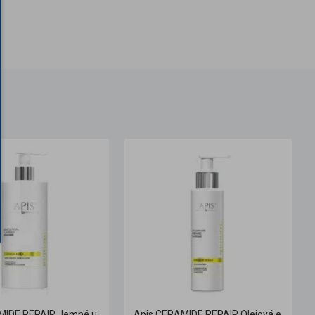
Apis CERAMIDE REPAIR Jemné umývanie tváre s ceramidmi a beta glukánom 500 ml
Apis CERAMIDE REPAIR Olejová emulzia na tvár s ceramidmi 150 ml