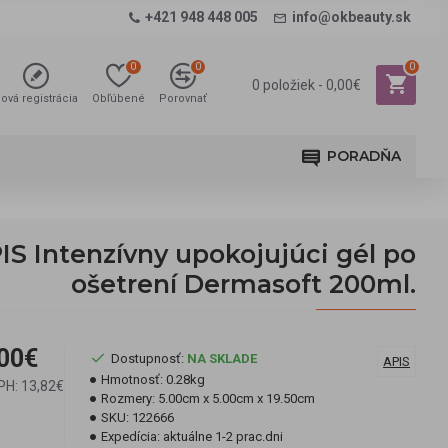
+421 948 448 005
info@okbeauty.sk
0
0
0
0 položiek - 0,00€
ová registrácia
Obľúbené
Porovnať
PORADŇA
IS Intenzívny upokojujúci gél po
ošetrení Dermasoft 200ml.
00€
Dostupnosť:
NA SKLADE
APIS
Hmotnosť:
0.28kg
PH: 13,82€
Rozmery:
5.00cm x 5.00cm x 19.50cm
SKU:
122666
Expedícia:
aktuálne 1-2 prac.dni