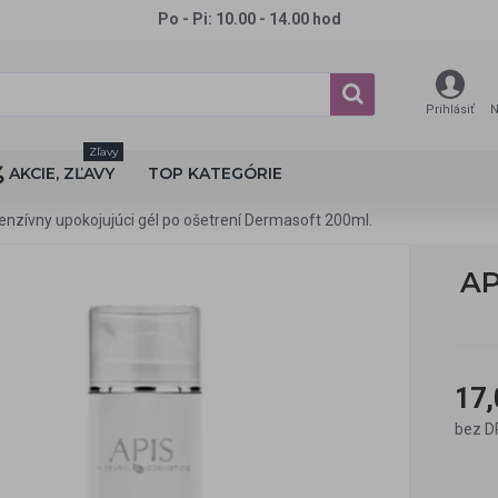
Po - Pi: 10.00 - 14.00 hod
Prihlásiť
N
Zľavy
AKCIE, ZĽAVY
TOP KATEGÓRIE
enzívny upokojujúci gél po ošetrení Dermasoft 200ml.
AP
17,
bez D