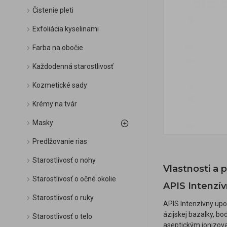
Čistenie pleti
Exfoliácia kyselinami
Farba na obočie
Každodenná starostlivosť
Kozmetické sady
Krémy na tvár
Masky
Predlžovanie rias
Starostlivosť o nohy
Vlastnosti a 
Starostlivosť o očné okolie
APIS Intenzív
Starostlivosť o ruky
APIS Intenzívny upo
ázijskej bazalky, b
Starostlivosť o telo
aseptickým ionizov