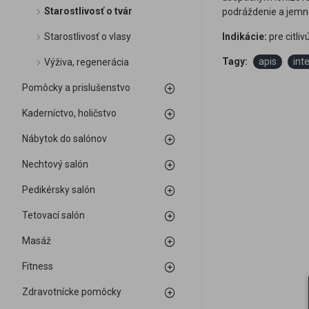
Starostlivosť o tvár
podráždenie a jemne
Starostlivosť o vlasy
Indikácie:
pre citli
Tagy:
apis
int
Výživa, regenerácia
Pomôcky a prislušenstvo
Kaderníctvo, holičstvo
Nábytok do salónov
Nechtový salón
Pedikérsky salón
Tetovací salón
Masáž
Fitness
Zdravotnícke pomôcky