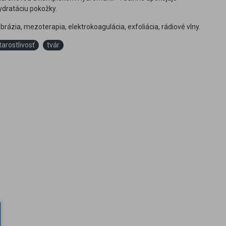
ydratáciu pokožky.
ázia, mezoterapia, elektrokoagulácia, exfoliácia, rádiové vlny.
tarostlivosť
tvár