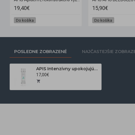
19,40€
15,90€
Do košíka
Do košíka
POSLEDNE ZOBRAZENÉ
NAJČASTEJŠIE ZOBRAZ
APIS Intenzívny upokojujúci gél po ošetrení Dermasoft 200ml.
17,00€