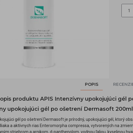
POPIS
RECENZI
popis produktu APIS Intenzívny upokojujúci gél 
ny upokojujúci gél po ošetrení Dermasoft 200ml
kojujúci gél po ošetrení Dermasoft je prírodný, upokojujúci gél, ktorý 
odliaka a aktívnych rias Enteromorpha compressa, vytvorených na zmier
aným striebrom a arnikom, d-panthenolom, vodnou ľaliou, kyselinou hy