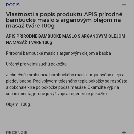
POPIS
Vlastnosti a popis produktu APIS prírodné
bambucké maslo s arganovým olejom na
masaž tváre 100g
APIS PRÍRODNÉ BAMBUCKÉ MASLO S ARGANOVÝM OLEJOM
NA MASÁŽ TVÁRE 100g
Prírodné bambucké maslo s arganovým olejom a baoba
Určený pre veľmi suchú pokožku.
Jedinečná kombinácia bambuckého masla, arganového oleja a
plodov baoba. Pod vplyvom telesného tepla pokožky sa rozpúšťa
a dokonale kĺže po pokožke počas masáže. Okamžite vypĺňa
suché miesta, jemne ju vyživuje a regeneruje pokožku.
Objem: 100g.
RECENZIE