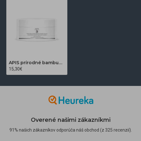
APIS prírodné bambucké maslo s arganovým olejom na masaž tváre 100g
15,30€
Overené našimi zákazníkmi
91% našich zákazníkov odporúča náš obchod (z 325 recenzií).