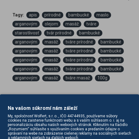
Tagy:
apis
prírodné
bambucké
maslo
arganovým
olejom
masáž
tváre
starostlivosť
tvár prírodné
bambucké
arganovým
masáž
tváre prírodné
bambucké
arganovým
masáž
tváre prírodné
bambucké
arganovým
masáž
tváre prírodné
bambucké
arganovým
masáž
tváre prírodné
bambucké
arganovým
masáž
tváre masaž
100g
Na vašom súkromí nám záleží
My, spoločnosť Wolfert, s.r..o.., IČO 44744935, používame súbory
cookies na zaistenie funkčnosti webu a s vaším súhlasom o. i. aj na
personalizáciu obsahu našich webových stránok. Kliknutím na tlačidlo
„Rozumiem“ súhlasíte s využívaním cookies a predaním údajov o
PODOBNÉ PRODUKTY
správaní na webe na zobrazenie cielenej reklamy na sociálnych sieťach
a reklamných sieťach na ďalších weboch.