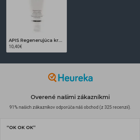
APIS Regenerujúca krémová maska na masáž tváre 200 ml
10,40€
Overené našimi zákazníkmi
91% našich zákazníkov odporúča náš obchod (z 325 recenzií).
“OK OK OK”