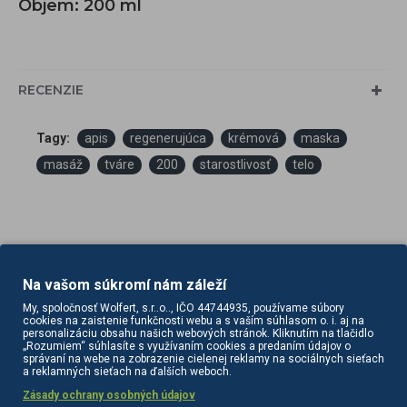
Objem: 200 ml
RECENZIE
Tagy:
apis
regenerujúca
krémová
maska
masáž
tváre
200
starostlivosť
telo
Na vašom súkromí nám záleží
My, spoločnosť Wolfert, s.r..o.., IČO 44744935, používame súbory
PODOBNÉ PRODUKTY
cookies na zaistenie funkčnosti webu a s vaším súhlasom o. i. aj na
personalizáciu obsahu našich webových stránok. Kliknutím na tlačidlo
„Rozumiem“ súhlasíte s využívaním cookies a predaním údajov o
správaní na webe na zobrazenie cielenej reklamy na sociálnych sieťach
a reklamných sieťach na ďalších weboch.
Zásady ochrany osobných údajov