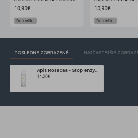
10,90€
10,90€
Do košíka
Do košíka
POSLEDNE ZOBRAZENÉ
NAJČASTEJŠIE ZOBRAZ
Apis Rosacea - Stop enzymatický púder na umývanie tváre 80 g
14,20€