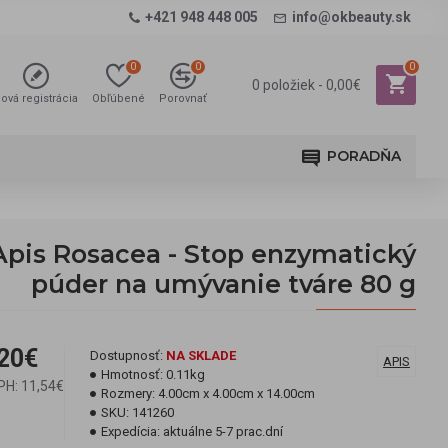
+421 948 448 005
info@okbeauty.sk
0
0
0
0 položiek - 0,00€
ová registrácia
Obľúbené
Porovnať
PORADŇA
Apis Rosacea - Stop enzymatický
púder na umývanie tváre 80 g
20€
Dostupnosť:
NA SKLADE
APIS
Hmotnosť:
0.11kg
PH: 11,54€
Rozmery:
4.00cm x 4.00cm x 14.00cm
SKU:
141260
Expedícia:
aktuálne 5-7 prac.dní