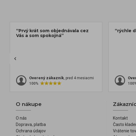
“Prvý krát som objednávala cez
“rýchle 
Vás a som spokojná”
Overený zákazník
Ove
, pred 4 mesiacmi
100%
100
O nákupe
Zákazníc
O nás
Kontakt
Doprava, platba
Často klade
Ochrana údajov
Vrátenie to