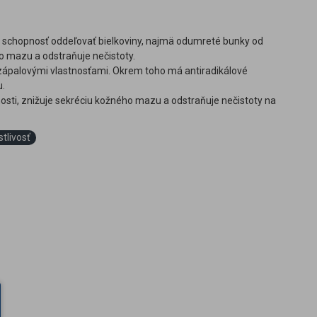
á schopnosť oddeľovať bielkoviny, najmä odumreté bunky od
o mazu a odstraňuje nečistoty.
izápalovými vlastnosťami. Okrem toho má antiradikálové
u.
nosti, znižuje sekréciu kožného mazu a odstraňuje nečistoty na
stlivosť