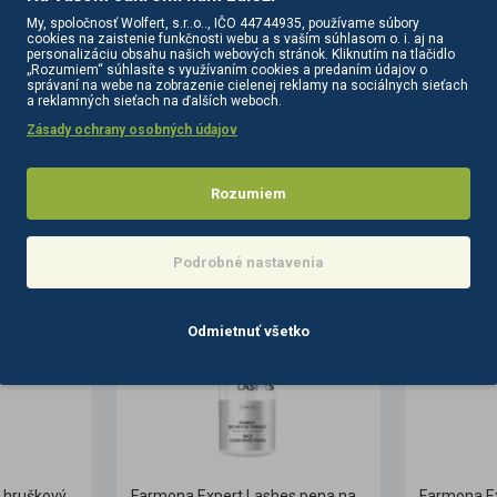
My, spoločnosť Wolfert, s.r..o.., IČO 44744935, používame súbory
cookies na zaistenie funkčnosti webu a s vaším súhlasom o. i. aj na
personalizáciu obsahu našich webových stránok. Kliknutím na tlačidlo
„Rozumiem“ súhlasíte s využívaním cookies a predaním údajov o
správaní na webe na zobrazenie cielenej reklamy na sociálnych sieťach
a reklamných sieťach na ďalších weboch.
Zásady ochrany osobných údajov
PODOBNÉ PRODUKTY
SÚVISIACE PRODUKTY
Rozumiem
Podrobné nastavenia
Odmietnuť všetko
Farmona Dermaacne+ hruškový gél na umývanie tváre 500 ml
Farmona Expert Lashes pena na čistenie tváre 150 ml