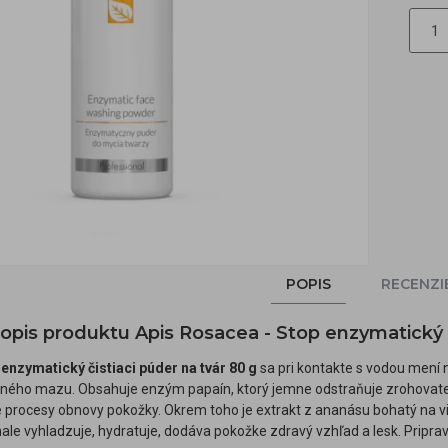
POPIS
RECENZI
 popis produktu Apis Rosacea - Stop enzymatický
enzymatický čistiaci púder na tvár 80 g
sa pri kontakte s vodou mení 
žného mazu. Obsahuje enzým papaín, ktorý jemne odstraňuje zrohovate
 procesy obnovy pokožky. Okrem toho je extrakt z ananásu bohatý na vi
ale vyhladzuje, hydratuje, dodáva pokožke zdravý vzhľad a lesk. Pripra