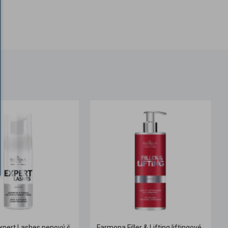
Farmona Expert Lashes penový šampón na umývanie tváre a mihalníc 100 ml
Farmona Filler & Lifting liftingové odličovacie mlieko 500ml