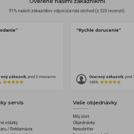
Overené našimi zákazníkmi
91% našich zákazníkov odporúča náš obchod (z 325 recenzií).
dodanie”
“Rychle dorucenie”
rený zákazník
Overený zákazník
, pred 5 mesiacmi
, pred
%
100%
ky servis
Vaše objednávky
Môj účet
né otázky
Objednávky
varu / Reklamácia
Newsletter