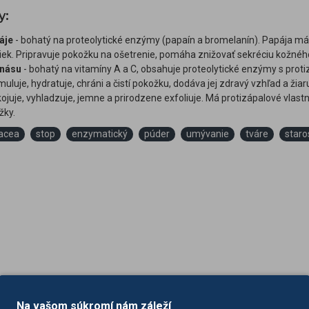
y:
páje
- bohatý na proteolytické enzýmy (papaín a bromelanín). Papája m
ek. Pripravuje pokožku na ošetrenie, pomáha znižovať sekréciu kožnéh
anásu
- bohatý na vitamíny A a C, obsahuje proteolytické enzýmy s prot
imuluje, hydratuje, chráni a čistí pokožku, dodáva jej zdravý vzhľad a žiar
ojuje, vyhladzuje, jemne a prirodzene exfoliuje. Má protizápalové vlast
žky.
acea
stop
enzymatický
púder
umývanie
tváre
staro
Na vašom súkromí nám záleží