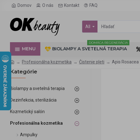
Domov
O nás
Kontakt
FAQ
All
DOMÁCA REGENERÁCIA
MENU
BIOLAMPY A SVETELNÁ TERAPIA
Profesionálna kozmetika
Čistenie pleti
Apis Rosacea 
Kategórie
Biolampy a svetelná terapia
Dezinfekcia, sterilizácia
Kozmetický salón
Profesionálna kozmetika
Ampulky