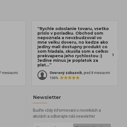
“Rychle odoslanie tovaru, vsetko
prislo v poriadku. Obchod som
nepoznala a nevzbudzoval vo
mne velku doveru, no kedze ako
jediny mali dostupny produkt co
som hladala, skusila som a celkom
prekvapena jeho rychlostou :)
Jedine minus je poplatok za
plat...”
Overený zákazník
 7 mesiacmi
, pred 8 mesiacmi
100%
Newsletter
Buďte vždy informovaní o novinkách a
akciách a odberajte náš newsletter