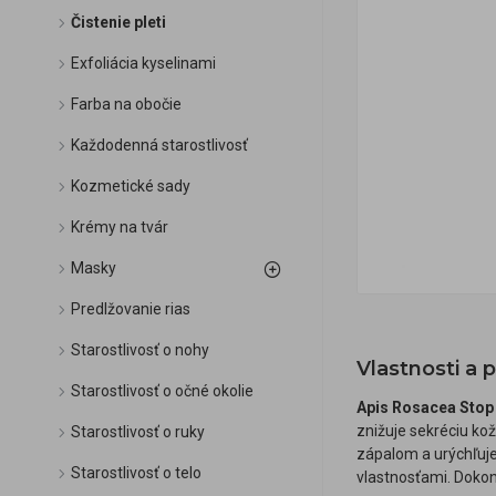
Čistenie pleti
Exfoliácia kyselinami
Farba na obočie
Každodenná starostlivosť
Kozmetické sady
Krémy na tvár
Masky
Predlžovanie rias
Starostlivosť o nohy
Vlastnosti a
Starostlivosť o očné okolie
Apis Rosacea Stop 
znižuje sekréciu ko
Starostlivosť o ruky
zápalom a urýchľuje
Starostlivosť o telo
vlastnosťami. Dokon