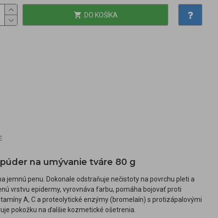
DO KOŠÍKA
E
 púder na umývanie tváre 80 g
na jemnú penu. Dokonale odstraňuje nečistoty na povrchu pleti a
nú vrstvu epidermy, vyrovnáva farbu, pomáha bojovať proti
tamíny A, C a proteolytické enzýmy (bromelaín) s protizápalovými
vuje pokožku na ďalšie kozmetické ošetrenia.