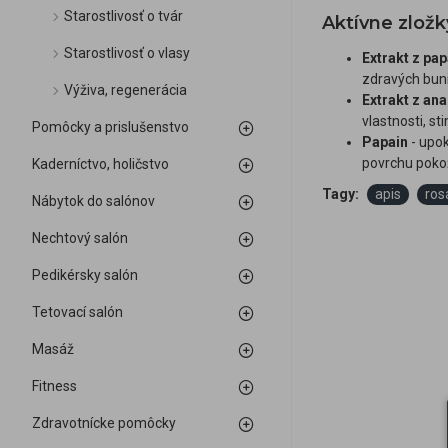
Starostlivosť o tvár
Aktívne zložk
Starostlivosť o vlasy
Extrakt z pa
zdravých buni
Výživa, regenerácia
Extrakt z an
vlastnosti, st
Pomôcky a prislušenstvo
Papain
- upok
povrchu poko
Kaderníctvo, holičstvo
Tagy:
apis
ros
Nábytok do salónov
Nechtový salón
Pedikérsky salón
Tetovací salón
Masáž
Fitness
Zdravotnícke pomôcky