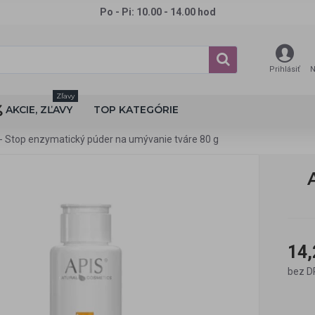
Po - Pi: 10.00 - 14.00 hod
Prihlásiť
N
Zľavy
AKCIE, ZĽAVY
TOP KATEGÓRIE
- Stop enzymatický púder na umývanie tváre 80 g
14,
bez D