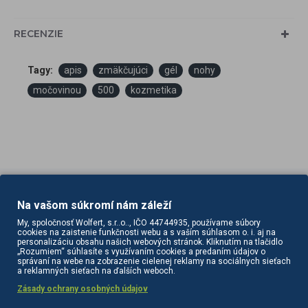
RECENZIE
Tagy:
apis
zmäkčujúci
gél
nohy
močovinou
500
kozmetika
Na vašom súkromí nám záleží
PODOBNÉ PRODUKTY
SÚVISIACE PRODUKTY
My, spoločnosť Wolfert, s.r..o.., IČO 44744935, používame súbory
cookies na zaistenie funkčnosti webu a s vaším súhlasom o. i. aj na
personalizáciu obsahu našich webových stránok. Kliknutím na tlačidlo
„Rozumiem“ súhlasíte s využívaním cookies a predaním údajov o
správaní na webe na zobrazenie cielenej reklamy na sociálnych sieťach
a reklamných sieťach na ďalších weboch.
Zásady ochrany osobných údajov