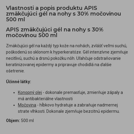
Vlastnosti a popis produktu APIS
zmäkčujúci gél na nohy s 30% močovinou
500 ml
APIS zmäkčujúci gél na nohy s 30%
močovinou 500 ml
Zmäkčujúci gél na každý typ kože na nohách, zvlášť veľmi suchú,
poškodenú so sklonom k hyperkeratóze. Gél intenzívne zjemňuje
necitlivú, suchú a drsnú pokožku nôh. Uľahčuje odstraňovanie
keratinizovanej epidermy a pripravuje chodidlá na ďalšie
ošetrenie.
Účinné látky:
Konopný olej
- dokonale premasťuje, zmierňuje zápaly a
má antibakteriálne vlastnosti
Močovina
- hĺbkovo hydratuje a zabraňuje nadmernej
strate vlhkosti. Dokonale zjemňuje bezcitnú epidermu.
Objem:
500 ml