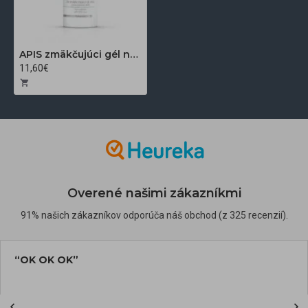
APIS zmäkčujúci gél na nohy s 30% močovinou 500 ml
11,60€
Overené našimi zákazníkmi
91% našich zákazníkov odporúča náš obchod (z 325 recenzií).
“OK OK OK”