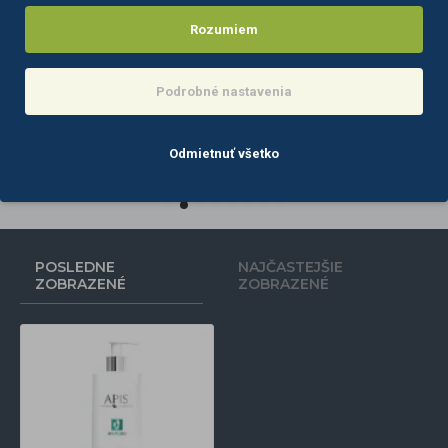
Rozumiem
Podrobné nastavenia
Antioxidačná alginátová maska Syis 500ml
APIS rozjasasňujúce a zosvetlujúce sérum 100 ml
12,40€
18,50€
Odmietnuť všetko
Do košíka
Do košíka
POSLEDNE
NAJČASTEJŠIE
ZOBRAZENÉ
ZOBRAZENÉ