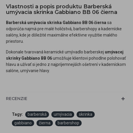
Vlastnosti a popis produktu Barberská
umývacia skrinka Gabbiano BB 06 čierna
Barberská umývacia skrinka Gabbiano BB 06 čierna
sa
odporúča najmä pre malé holičstvá, barbershopy a kadernícke
salóny, kde je dôležité maximálne efektívne využitie malého
priestoru.
Dokonale tvarovaná keramické umývadlo barberskej
umývacej
skrinky Gabbiano BB 06
umožňuje klientovi pohodlne polohovať
hlavu a užívať si jedno z najpríjemnejších ošetrení v kaderníckom
salóne, umývanie hlavy.
RECENZIE
Tagy:
barberská
umývacia
skrinka
gabbiano
čierna
barbershop