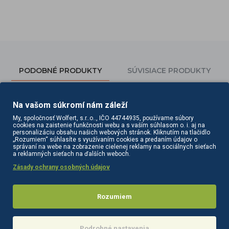
PODOBNÉ PRODUKTY
SÚVISIACE PRODUKTY
Na vašom súkromí nám záleží
My, spoločnosť Wolfert, s.r..o.., IČO 44744935, používame súbory
cookies na zaistenie funkčnosti webu a s vaším súhlasom o. i. aj na
personalizáciu obsahu našich webových stránok. Kliknutím na tlačidlo
„Rozumiem“ súhlasíte s využívaním cookies a predaním údajov o
správaní na webe na zobrazenie cielenej reklamy na sociálnych sieťach
a reklamných sieťach na ďalších weboch.
Zásady ochrany osobných údajov
Rozumiem
Gabbiano Bilbao kadernícky umývací box šedo-béžový
Gabbiano Elda kadernícky umývací box čierny
613,80€
586,50€
Podrobné nastavenia