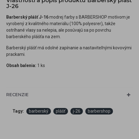
Vlastnosti a popis produktu Barberský plášť
J-26
Barberský plášť J-16
modrej farby s BARBERSHOP motívom je
vyrobený z kvalitného materiálu (100% polyesrer), takže
ostríhané vlasy sa nelepia, ale posúvajú sa po povrchu
barberského plášťa na zem.
Barberský plášť má odolné zapínanie a nastaviteľnými kovovými
prackami.
Obsah balenia:
1 ks
RECENZIE
Tagy:
barberský
plášť
j-26
barbershop