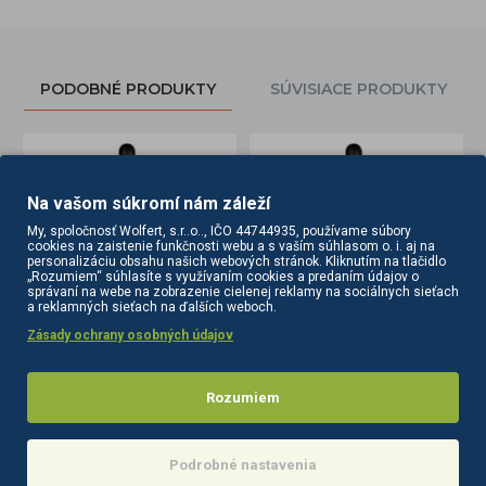
PODOBNÉ PRODUKTY
SÚVISIACE PRODUKTY
Na vašom súkromí nám záleží
My, spoločnosť Wolfert, s.r..o.., IČO 44744935, používame súbory
cookies na zaistenie funkčnosti webu a s vaším súhlasom o. i. aj na
personalizáciu obsahu našich webových stránok. Kliknutím na tlačidlo
„Rozumiem“ súhlasíte s využívaním cookies a predaním údajov o
správaní na webe na zobrazenie cielenej reklamy na sociálnych sieťach
a reklamných sieťach na ďalších weboch.
Zásady ochrany osobných údajov
Barberska zástera BB-04
Barberska zástera BB-05
14,10€
10,70€
Rozumiem
Do košíka
Do košíka
Podrobné nastavenia