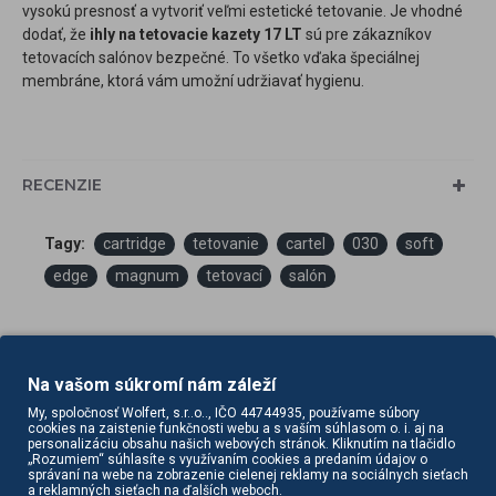
vysokú presnosť a vytvoriť veľmi estetické tetovanie. Je vhodné
dodať, že
ihly na tetovacie kazety 17 LT
sú pre zákazníkov
tetovacích salónov bezpečné. To všetko vďaka špeciálnej
membráne, ktorá vám umožní udržiavať hygienu.
RECENZIE
Tagy:
cartridge
tetovanie
cartel
030
soft
edge
magnum
tetovací
salón
Na vašom súkromí nám záleží
My, spoločnosť Wolfert, s.r..o.., IČO 44744935, používame súbory
cookies na zaistenie funkčnosti webu a s vaším súhlasom o. i. aj na
personalizáciu obsahu našich webových stránok. Kliknutím na tlačidlo
„Rozumiem“ súhlasíte s využívaním cookies a predaním údajov o
PODOBNÉ PRODUKTY
SÚVISIACE PRODUKTY
správaní na webe na zobrazenie cielenej reklamy na sociálnych sieťach
a reklamných sieťach na ďalších weboch.