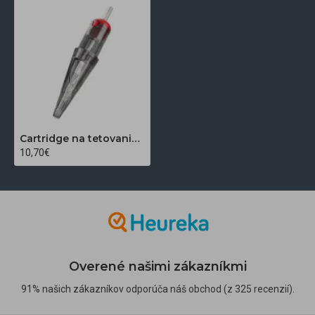
Cartridge na tetovanie El Cartel 0,30 mm 17 Soft Edge Magnum LT, 10 ks
10,70€
Overené našimi zákazníkmi
91% našich zákazníkov odporúča náš obchod (z 325 recenzií).