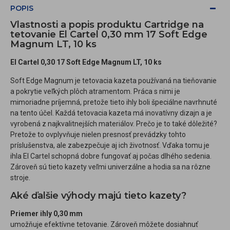
POPIS
Vlastnosti a popis produktu Cartridge na
tetovanie El Cartel 0,30 mm 17 Soft Edge
Magnum LT, 10 ks
El Cartel 0,30 17 Soft Edge Magnum LT, 10 ks
Soft Edge Magnum je tetovacia kazeta používaná na tieňovanie
a pokrytie veľkých plôch atramentom. Práca s nimi je
mimoriadne príjemná, pretože tieto ihly boli špeciálne navrhnuté
na tento účel. Každá tetovacia kazeta má inovatívny dizajn a je
vyrobená z najkvalitnejších materiálov. Prečo je to také dôležité?
Pretože to ovplyvňuje nielen presnosť prevádzky tohto
príslušenstva, ale zabezpečuje aj ich životnosť. Vďaka tomu je
ihla El Cartel schopná dobre fungovať aj počas dlhého sedenia.
Zároveň sú tieto kazety veľmi univerzálne a hodia sa na rôzne
stroje.
Aké ďalšie výhody majú tieto kazety?
Priemer ihly 0,30 mm
umožňuje efektívne tetovanie. Zároveň môžete dosiahnuť