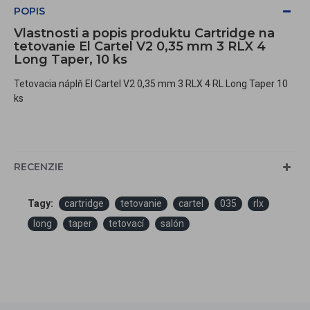
POPIS
Vlastnosti a popis produktu Cartridge na
tetovanie El Cartel V2 0,35 mm 3 RLX 4
Long Taper, 10 ks
Tetovacia náplň El Cartel V2 0,35 mm 3 RLX 4 RL Long Taper 10
ks
RECENZIE
Tagy:
cartridge
tetovanie
cartel
035
rlx
long
taper
tetovací
salón