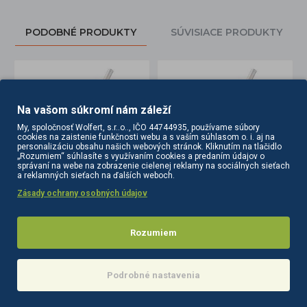
PODOBNÉ PRODUKTY
SÚVISIACE PRODUKTY
Na vašom súkromí nám záleží
My, spoločnosť Wolfert, s.r..o.., IČO 44744935, používame súbory
cookies na zaistenie funkčnosti webu a s vaším súhlasom o. i. aj na
personalizáciu obsahu našich webových stránok. Kliknutím na tlačidlo
„Rozumiem“ súhlasíte s využívaním cookies a predaním údajov o
správaní na webe na zobrazenie cielenej reklamy na sociálnych sieťach
a reklamných sieťach na ďalších weboch.
Zásady ochrany osobných údajov
0.30 49 magnum 10 ks
Cartridge ihla na tetovanie El Cartel 0.35 13 Soft Edge Magnum turbo 10 ks
Cartridge ihla na tetovanie El Cartel 0.30 25 Soft Edge Magnum 10 ks
10,20€
11,20€
Rozumiem
Info
Info
Podrobné nastavenia