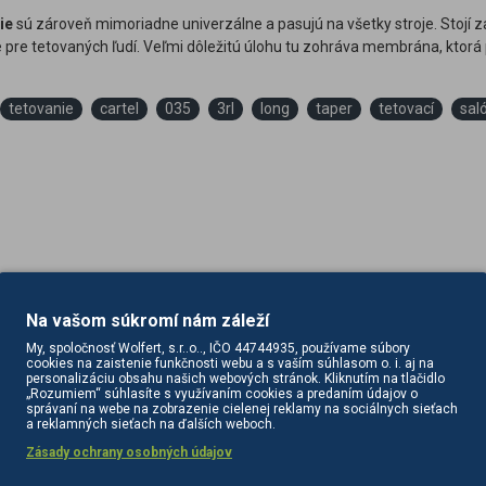
ie
sú zároveň mimoriadne univerzálne a pasujú na všetky stroje. Stojí 
pre tetovaných ľudí. Veľmi dôležitú úlohu tu zohráva membrána, ktorá p
tetovanie
cartel
035
3rl
long
taper
tetovací
sal
Na vašom súkromí nám záleží
PODOBNÉ PRODUKTY
SÚVISIACE PRODUKTY
My, spoločnosť Wolfert, s.r..o.., IČO 44744935, používame súbory
cookies na zaistenie funkčnosti webu a s vaším súhlasom o. i. aj na
personalizáciu obsahu našich webových stránok. Kliknutím na tlačidlo
„Rozumiem“ súhlasíte s využívaním cookies a predaním údajov o
správaní na webe na zobrazenie cielenej reklamy na sociálnych sieťach
a reklamných sieťach na ďalších weboch.
Zásady ochrany osobných údajov