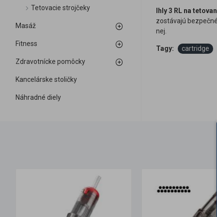
Tetovacie strojčeky
Ihly 3 RL na tetovan
zostávajú bezpečné 
Masáž
nej.
Fitness
Tagy:
cartridge
Zdravotnícke pomôcky
Kancelárske stoličky
Náhradné diely