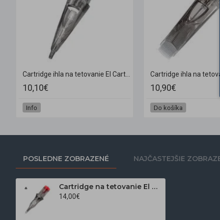
 Cartel 0.30 41 Soft edge magnum 10 ks
Cartridge ihla na tetovanie El Cartel 0.35 11 soft edge magnum turbo 10 ks
10,10€
10,90€
Info
Do košíka
POSLEDNE ZOBRAZENÉ
NAJČASTEJŠIE ZOBRAZ
Cartridge na tetovanie El Cartel V2 0,35 mm 3RL Long Taper 10 ks
14,00€