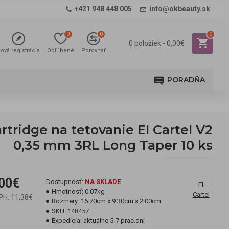
+421 948 448 005
info@okbeauty.sk
0
0
0
0 položiek - 0,00€
ová registrácia
Obľúbené
Porovnať
PORADŇA
rtridge na tetovanie El Cartel V2
0,35 mm 3RL Long Taper 10 ks
00€
Dostupnosť:
NA SKLADE
El
Hmotnosť:
0.07kg
Cartel
PH: 11,38€
Rozmery:
16.70cm x 9.30cm x 2.00cm
SKU:
148457
Expedícia:
aktuálne 5-7 prac.dní