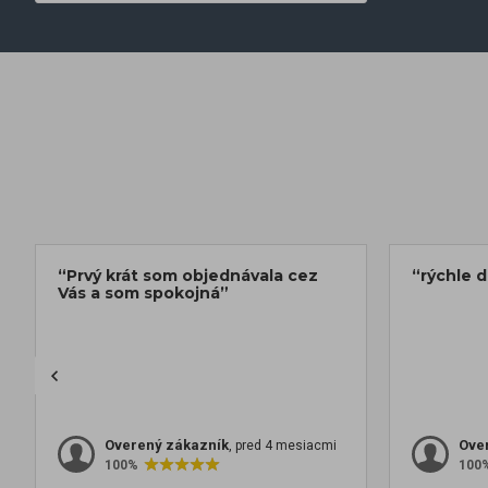
“Prvý krát som objednávala cez
“rýchle 
Vás a som spokojná”
Overený zákazník
Ove
, pred 4 mesiacmi
100%
100