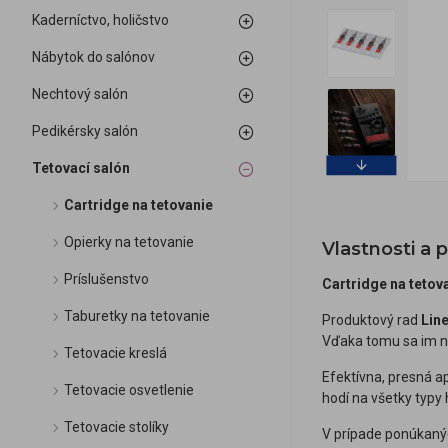
Kaderníctvo, holičstvo
Nábytok do salónov
Nechtový salón
Pedikérsky salón
Tetovací salón
Cartridge na tetovanie
Opierky na tetovanie
Vlastnosti a 
Príslušenstvo
Cartridge na tetov
Taburetky na tetovanie
Produktový rad
Lin
Vďaka tomu sa im ned
Tetovacie kreslá
Efektívna, presná a
Tetovacie osvetlenie
hodí na všetky typy 
Tetovacie stolíky
V prípade ponúkan