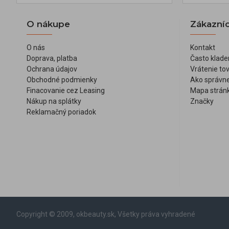
O nákupe
Zákazníc
O nás
Kontakt
Doprava, platba
Často klade
Ochrana údajov
Vrátenie to
Obchodné podmienky
Ako správne
Finacovanie cez Leasing
Mapa strán
Nákup na splátky
Značky
Reklamačný poriadok
Copyright © 2009, okbeauty.sk, Všetky práva vyhradené