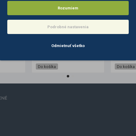
Rozumiem
Podrobné nastavenia
Odmietnuť všetko
Cartridge ihla na tetovanie El Cartel 0.35 19 Soft Edge Magnum 10 ks
Cartridge ihla na tetovanie El Cartel 0.35 35 Magnum 10 ks
23,70€
23,70€
Do košíka
Do košíka
ENÉ