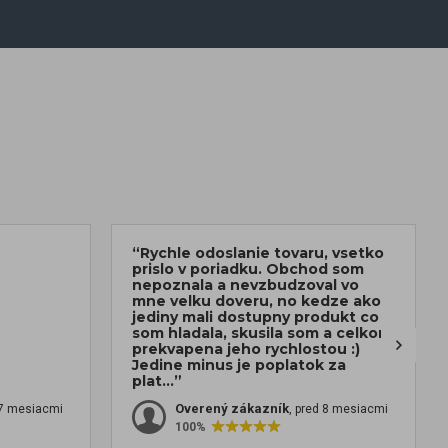
“Rychle odoslanie tovaru, vsetko
prislo v poriadku. Obchod som
nepoznala a nevzbudzoval vo
mne velku doveru, no kedze ako
jediny mali dostupny produkt co
som hladala, skusila som a celkom
prekvapena jeho rychlostou :)
Jedine minus je poplatok za
plat...”
Overený zákazník
 7 mesiacmi
, pred 8 mesiacmi
100%