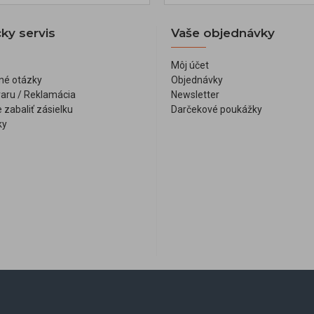
ky servis
Vaše objednávky
Môj účet
né otázky
Objednávky
varu / Reklamácia
Newsletter
 zabaliť zásielku
Darčekové poukážky
ky