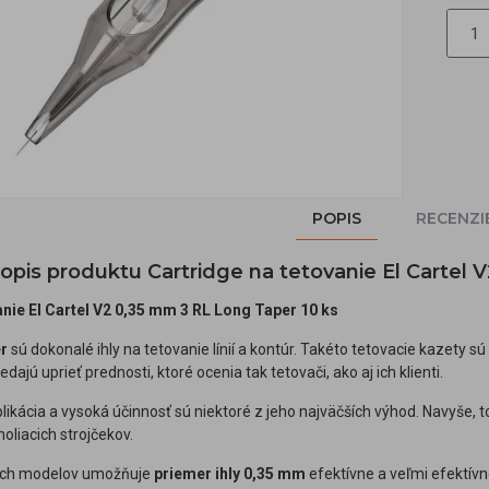
POPIS
RECENZI
popis produktu Cartridge na tetovanie El Cartel
anie El Cartel V2 0,35 mm 3 RL Long Taper 10 ks
er
sú dokonalé ihly na tetovanie línií a kontúr. Takéto tetovacie kazety 
ajú uprieť prednosti, ktoré ocenia tak tetovači, ako aj ich klienti.
plikácia a vysoká účinnosť sú niektoré z jeho najväčších výhod. Navyše,
holiacich strojčekov.
ých modelov umožňuje
priemer ihly 0,35 mm
efektívne a veľmi efektívn