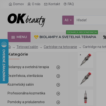
Domov
O nás
Kontakt
FAQ
All
DOMÁCA REGENERÁCIA
MENU
BIOLAMPY A SVETELNÁ TERAPIA
Tetovací salón
Cartridge na tetovanie
Cartridge na te
Kategórie
Biolampy a svetelná terapia
Dezinfekcia, sterilizácia
Kozmetický salón
Profesionálna kozmetika
Pomôcky a prislušenstvo