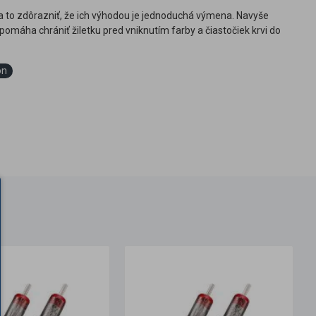
za to zdôrazniť, že ich výhodou je jednoduchá výmena. Navyše
omáha chrániť žiletku pred vniknutím farby a čiastočiek krvi do
ón