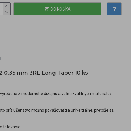
DO KOŠÍKA
E
 V2 0,35 mm 3RL Long Taper 10 ks
sú vyrobené z moderného dizajnu a veľmi kvalitných materiálov.
 toto príslušenstvo možno považovať za univerzálne, pretože sa
e tetovanie.