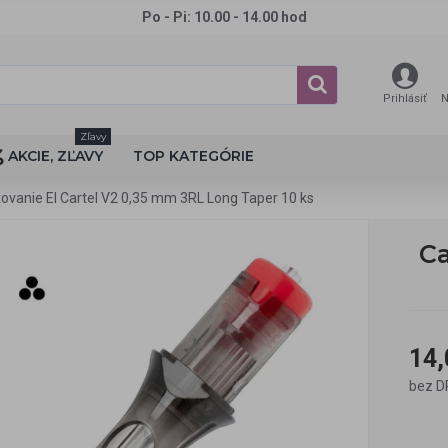
Po - Pi: 10.00 - 14.00 hod
Prihlásiť
N
Zľavy
AKCIE, ZĽAVY
TOP KATEGÓRIE
tovanie El Cartel V2 0,35 mm 3RL Long Taper 10 ks
Ca
14,
bez D