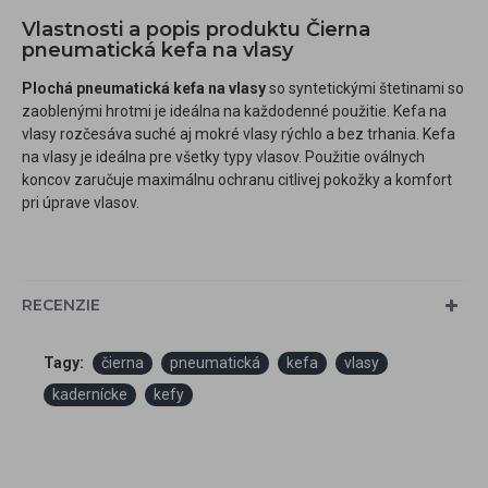
Vlastnosti a popis produktu Čierna
pneumatická kefa na vlasy
Plochá pneumatická kefa na vlasy
so syntetickými štetinami so
zaoblenými hrotmi je ideálna na každodenné použitie. Kefa na
vlasy rozčesáva suché aj mokré vlasy rýchlo a bez trhania. Kefa
na vlasy je ideálna pre všetky typy vlasov. Použitie oválnych
koncov zaručuje maximálnu ochranu citlivej pokožky a komfort
pri úprave vlasov.
RECENZIE
Tagy:
čierna
pneumatická
kefa
vlasy
kadernícke
kefy