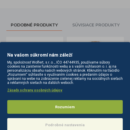
PODOBNÉ PRODUKTY
SÚVISIACE PRODUKTY
Na vašom súkromí nám záleží
My, spoločnosť Wolfert, s.r..o.., IČO 44744935, používame súbory
cookies na zaistenie funkčnosti webu a s vaším súhlasom o. i. aj na
personalizáciu obsahu našich webových stránok. Kliknutím na tlačidlo
„Rozumiem“ súhlasíte s využívaním cookies a predaním údajov o
správaní na webe na zobrazenie cielenej reklamy na sociálnych sieťach
a reklamných sieťach na ďalších weboch.
Zásady ochrany osobných údajov
Drevená kefa do vlasov mini
Drevená kefa do vlasovv P-13
6,80€
8,60€
Rozumiem
Do košíka
Do košíka
Podrobné nastavenia