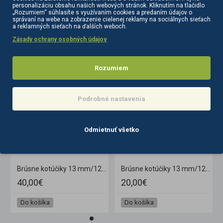
personalizáciu obsahu našich webových stránok. Kliknutím na tlačidlo
„Rozumiem“ súhlasíte s využívaním cookies a predaním údajov o
správaní na webe na zobrazenie cielenej reklamy na sociálnych sieťach
a reklamných sieťach na ďalších weboch.
Zásady ochrany osobných údajov
PODOBNÉ PRODUKTY
SÚVISIACE PRODUKTY
Rozumiem
Podrobné nastavenia
Odmietnuť všetko
/120 10 ks, hnedé
Brúsne kotúčiky 13 mm/120 100 ks, hnedé
Brúsne kotúčiky 13 mm/120 50 ks, hnedé
40,00€
20,00€
Do košíka
Do košíka