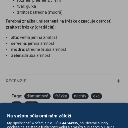
rozmer: priemer 2,7 mm
tvar: guľka
zrnitosť: stredná (modrá)
Farebná značka umiestnená na frézke označuje ostrosť,
zrnitosť frézky (gradáciu):
žltá:
veľmi jemná zrnitosť
červená:
jemná zrnitosť
modrá:
stredne hrubá zrnitosť
zelená:
hrubá zrnitosť
RECENZIE
Tagy:
diamantová
frézka
nechty
exo
pro
guľka
Na vašom súkromí nám záleží
My, spoločnosť Wolfert, s.r..o.., IČO 44744935, používame súbory
cookies na zaistenie funkčnosti webu a s vaším súhlasom o. i. aj na