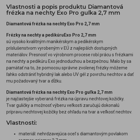
Vlastnosti a popis produktu Diamantová
frézka na nechty Exo Pro guľka 2,7 mm
Diamantová frézka na nechty Exo Pro 2,7 mm
Frézky na nechty a pedikúru
Exo Pro 2,7 mm
sú vysoko kvalitným manikérskym a pedikérskym
príslušenstvom vyrobeným v EÚ z najlepších dostupných
materiálov. Presnosť vo výrobnom procese robí prácu s frézkami
na nechty a pedikúru Exo jednoduchou a bezpečnou. Malo by sa
pamätať na to, že pomocou správne zvolenej frézky môžeme
ľahko odstrániť hybridný lak alebo UV gél z povrchu nechtov a dať
mu požadovaný tvar a dĺžku.
Diamantová frézka na nechty Exo Pro guľka 2,7 mm
je najčastejšie vyberaná frézka na úpravu nechtovej kožičky.
Tvar guličky a možnosť výberu veľkosti zaručujú dokonalú
prípravu nechtovej kožičky bez ohľadu na tvar a veľkosť nechtov.
Vlastnosti:
materiál: nehrdzavejúca oceľ s diamantovým povlakom