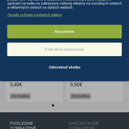
správaní na webe na zobrazenie cielenej reklamy na sociálnych sieťach
PODOBNÉ PRODUKTY
SÚVISIACE PRODUKTY
a reklamných sieťach na ďalších weboch.
Zásady ochrany osobných údajov
Rozumiem
Podrobné nastavenia
Odmietnuť všetko
Diamantová frézka na nechty Exo Pro guľka 3, 5mm
Diamantová frézka na nechty Exo Pro guľka 3,1 mm
Diamantová frézka na nechty Exo Pro
8,10€
5,40€
Do košíka
Do košíka
POSLEDNE
NAJČASTEJŠIE
ZOBRAZENÉ
ZOBRAZENÉ