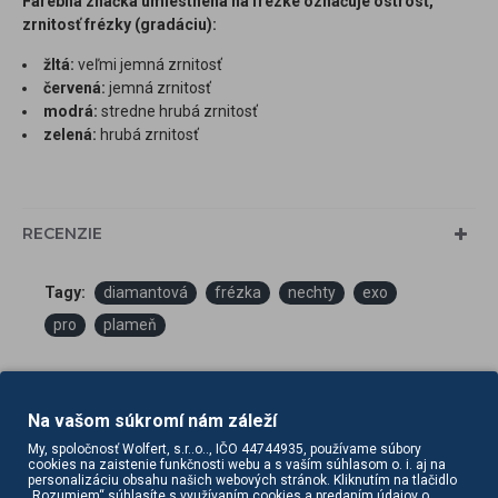
Farebná značka umiestnená na frézke označuje ostrosť,
zrnitosť frézky (gradáciu):
žltá:
veľmi jemná zrnitosť
červená:
jemná zrnitosť
modrá:
stredne hrubá zrnitosť
zelená:
hrubá zrnitosť
RECENZIE
Tagy:
diamantová
frézka
nechty
exo
pro
plameň
Na vašom súkromí nám záleží
My, spoločnosť Wolfert, s.r..o.., IČO 44744935, používame súbory
cookies na zaistenie funkčnosti webu a s vaším súhlasom o. i. aj na
personalizáciu obsahu našich webových stránok. Kliknutím na tlačidlo
„Rozumiem“ súhlasíte s využívaním cookies a predaním údajov o