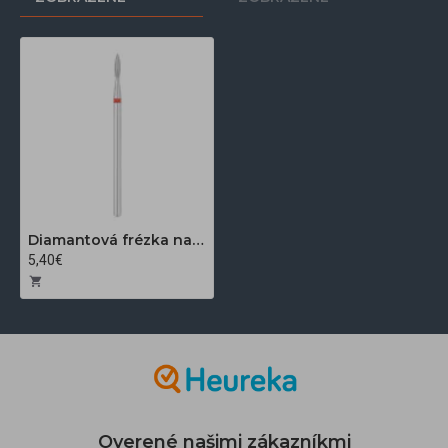
Diamantová frézka na nechty Exo pro plameň 2,1 mm
5,40€
Overené našimi zákazníkmi