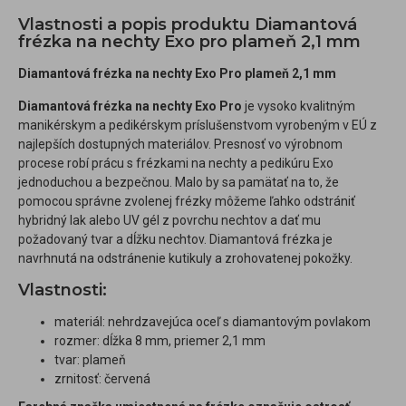
Vlastnosti a popis produktu Diamantová
frézka na nechty Exo pro plameň 2,1 mm
Diamantová frézka na nechty Exo Pro plameň 2,1 mm
Diamantová frézka na nechty Exo Pro
je vysoko kvalitným
manikérskym a pedikérskym príslušenstvom vyrobeným v EÚ z
najlepších dostupných materiálov. Presnosť vo výrobnom
procese robí prácu s frézkami na nechty a pedikúru Exo
jednoduchou a bezpečnou. Malo by sa pamätať na to, že
pomocou správne zvolenej frézky môžeme ľahko odstrániť
hybridný lak alebo UV gél z povrchu nechtov a dať mu
požadovaný tvar a dĺžku nechtov. Diamantová frézka je
navrhnutá na odstránenie kutikuly a zrohovatenej pokožky.
Vlastnosti:
materiál: nehrdzavejúca oceľ s diamantovým povlakom
rozmer: dĺžka 8 mm, priemer 2,1 mm
tvar: plameň
zrnitosť: červená