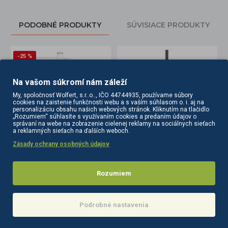
PODOBNÉ PRODUKTY
SÚVISIACE PRODUKTY
-25 %
Na vašom súkromí nám záleží
My, spoločnosť Wolfert, s.r..o.., IČO 44744935, používame súbory
cookies na zaistenie funkčnosti webu a s vaším súhlasom o. i. aj na
personalizáciu obsahu našich webových stránok. Kliknutím na tlačidlo
„Rozumiem“ súhlasíte s využívaním cookies a predaním údajov o
správaní na webe na zobrazenie cielenej reklamy na sociálnych sieťach
a reklamných sieťach na ďalších weboch.
SUPER CENA
Zásady ochrany osobných údajov
upa lampe biely
Statív k lupa lampe s uložným priestorom REVOLVING
Statív ku kozmetickej lampe Elegante čierny
60,90€
75,60€
81,20€
Rozumiem
Do košíka
Do košíka
Podrobné nastavenia