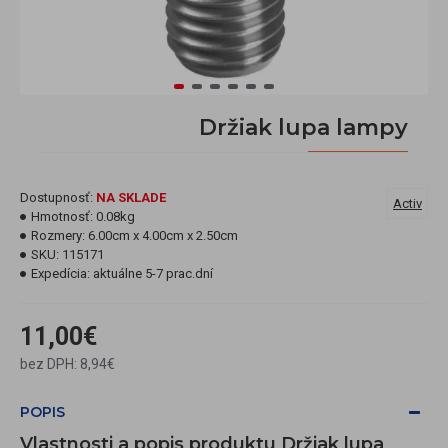
Držiak lupa lampy
Dostupnosť:
NA SKLADE
Activ
Hmotnosť:
0.08kg
Rozmery:
6.00cm x 4.00cm x 2.50cm
SKU:
115171
Expedícia:
aktuálne 5-7 prac.dní
11,00€
bez DPH: 8,94€
POPIS
Vlastnosti a popis produktu Držiak lupa