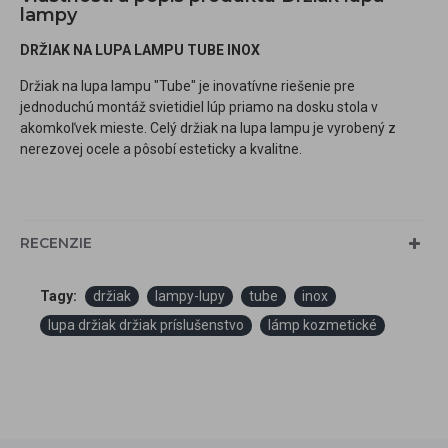
lampy
DRŽIAK NA LUPA LAMPU TUBE INOX
Držiak na lupa lampu "Tube" je inovatívne riešenie pre
jednoduchú montáž svietidiel lúp priamo na dosku stola v
akomkoľvek mieste. Celý držiak na lupa lampu je vyrobený z
nerezovej ocele a pôsobí esteticky a kvalitne.
RECENZIE
Tagy:
držiak
lampy-lupy
tube
inox
lupa držiak držiak príslušenstvo
lámp kozmetické