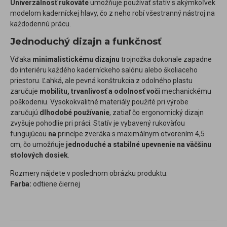
Univerzálnosť rukoväte
umožňuje používať statív s akýmkoľvek
modelom kaderníckej hlavy, čo z neho robí všestranný nástroj na
každodennú prácu.
Jednoduchý dizajn a funkčnosť
Vďaka
minimalistickému dizajnu
trojnožka dokonale zapadne
do interiéru každého kaderníckeho salónu alebo školiaceho
priestoru. Ľahká, ale pevná konštrukcia z odolného plastu
zaručuje
mobilitu, trvanlivosť a odolnosť voči
mechanickému
poškodeniu. Vysokokvalitné materiály použité pri výrobe
zaručujú
dlhodobé používanie
, zatiaľ čo ergonomický dizajn
zvyšuje pohodlie pri práci. Statív je vybavený rukoväťou
fungujúcou
na
princípe zveráka s maximálnym otvorením 4,5
cm, čo umožňuje
jednoduché a stabilné upevnenie na väčšinu
stolových dosiek
.
Rozmery nájdete v poslednom obrázku produktu.
Farba:
odtiene čiernej