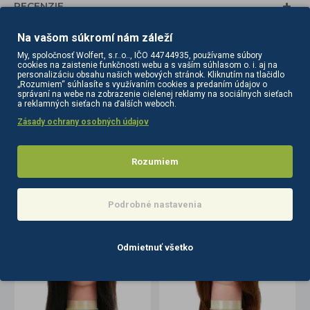
RECENZIE
Na vašom súkromí nám záleží
Tagy:
držiak
kadernícku
hlavu
príslušenstvo
My, spoločnosť Wolfert, s.r..o.., IČO 44744935, používame súbory
kaderníčky
cookies na zaistenie funkčnosti webu a s vaším súhlasom o. i. aj na
personalizáciu obsahu našich webových stránok. Kliknutím na tlačidlo
„Rozumiem“ súhlasíte s využívaním cookies a predaním údajov o
správaní na webe na zobrazenie cielenej reklamy na sociálnych sieťach
a reklamných sieťach na ďalších weboch.
Zásady ochrany osobných údajov
Rozumiem
PODOBNÉ PRODUKTY
SÚVISIACE PRODUKTY
Podrobné nastavenia
Odmietnuť všetko