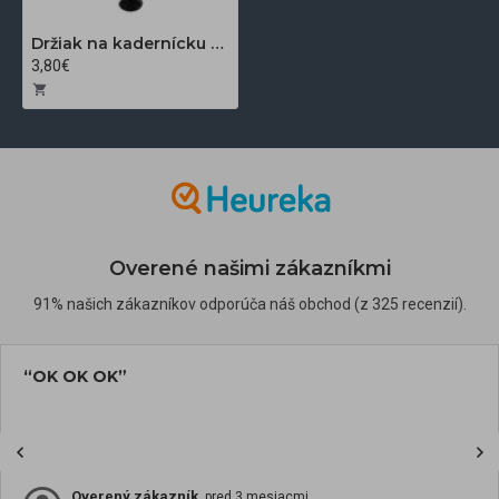
Držiak na kadernícku hlavu
3,80€
Overené našimi zákazníkmi
91% našich zákazníkov odporúča náš obchod (z 325 recenzií).
“OK OK OK”
Overený zákazník
, pred 3 mesiacmi