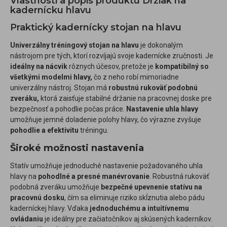
Vlastnosti a popis produktu Držiak na
kadernícku hlavu
Praktický kadernícky stojan na hlavu
Univerzálny tréningový stojan na hlavu
je dokonalým
nástrojom pre tých, ktorí rozvíjajú svoje kadernícke zručnosti. Je
ideálny na nácvik
rôznych účesov, pretože je
kompatibilný so
všetkými modelmi hlavy,
čo z neho robí mimoriadne
univerzálny nástroj. Stojan má
robustnú rukoväť podobnú
zveráku,
ktorá zaisťuje stabilné držanie na pracovnej doske pre
bezpečnosť a pohodlie počas práce.
Nastavenie uhla hlavy
umožňuje jemné doladenie polohy hlavy, čo výrazne zvyšuje
pohodlie a efektivitu
tréningu.
Široké možnosti nastavenia
Statív umožňuje jednoduché nastavenie požadovaného uhla
hlavy na
pohodlné a presné manévrovanie
. Robustná rukoväť
podobná zveráku umožňuje
bezpečné upevnenie statívu na
pracovnú dosku
, čím sa eliminuje riziko skĺznutia alebo pádu
kaderníckej hlavy. Vďaka
jednoduchému a intuitívnemu
ovládaniu
je ideálny pre začiatočníkov aj skúsených kaderníkov.