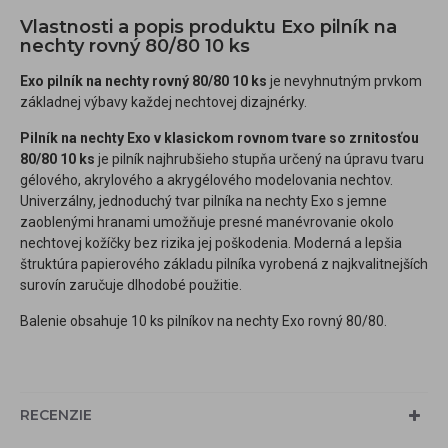
Vlastnosti a popis produktu Exo pilník na
nechty rovný 80/80 10 ks
Exo pilník na nechty rovný 80/80 10 ks
je nevyhnutným prvkom
základnej výbavy každej nechtovej dizajnérky.
Pilník na nechty Exo v klasickom rovnom tvare so zrnitosťou
80/80 10 ks
je pilník najhrubšieho stupňa určený na úpravu tvaru
gélového, akrylového a akrygélového modelovania nechtov.
Univerzálny, jednoduchý tvar pilníka na nechty Exo s jemne
zaoblenými hranami umožňuje presné manévrovanie okolo
nechtovej kožíčky bez rizika jej poškodenia. Moderná a lepšia
štruktúra papierového základu pilníka vyrobená z najkvalitnejších
surovín zaručuje dlhodobé použitie.
Balenie obsahuje 10 ks pilníkov na nechty Exo rovný 80/80.
RECENZIE