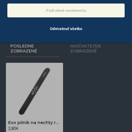
1,80€
2,50€
Podrobné nastavenia
Do košíka
Do košíka
Odmietnuť všetko
POSLEDNE
NAJČASTEJŠIE
ZOBRAZENÉ
ZOBRAZENÉ
Exo pilník na nechty rovný 80/80 10 ks
2,80€