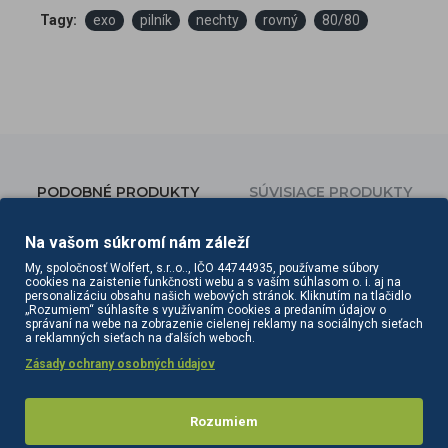
Tagy:
exo
pilník
nechty
rovný
80/80
PODOBNÉ PRODUKTY
SÚVISIACE PRODUKTY
Na vašom súkromí nám záleží
My, spoločnosť Wolfert, s.r..o.., IČO 44744935, používame súbory
cookies na zaistenie funkčnosti webu a s vaším súhlasom o. i. aj na
personalizáciu obsahu našich webových stránok. Kliknutím na tlačidlo
„Rozumiem“ súhlasíte s využívaním cookies a predaním údajov o
správaní na webe na zobrazenie cielenej reklamy na sociálnych sieťach
a reklamných sieťach na ďalších weboch.
Zásady ochrany osobných údajov
Rozumiem
Exo kovový pilník na nechty polmesiac - jadro
Exo leštička na nechty Bufer banán 320/1200 10 ks