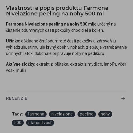
Vlastnosti a popis produktu Farmona
Nivelazione peeling na nohy 500 ml
Farmona Nivelazione peeling na nohy 500 ml
je určený na
čistenie odumretých častí pokožky chodidiel a kolien.
Účinky:
dôkladne čistí odumreté časti pokožky a zároveň ju
vyhladzuje, stimuluje krvný obeh v nohách, zlepšuje vstrebávanie
účinných látok, dokonale pripravuje nohy na pedikúru.
Aktívne zložky:
extrakt z ibišteka, extrakt z mydlice, lanolín, včelí
vosk, inulín
RECENZIE
Tagy:
farmona
nivelazione
peeling
nohy
500
starostlivosť