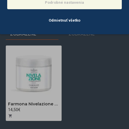
Do košíka
Do košíka
Podrobné nastavenia
Odmietnuť všetko
POSLEDNE
NAJČASTEJŠIE
ZOBRAZENÉ
ZOBRAZENÉ
Farmona Nivelazione peeling na nohy 500 ml
14,50€