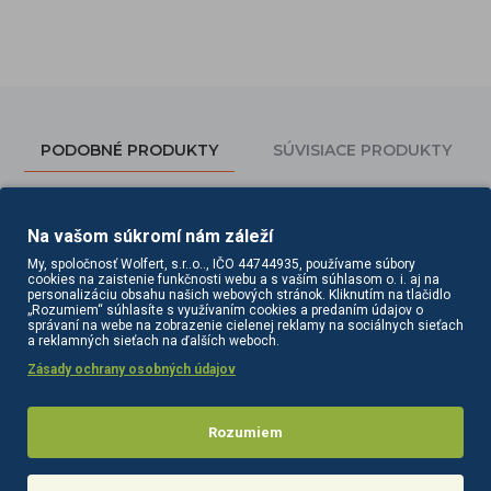
PODOBNÉ PRODUKTY
SÚVISIACE PRODUKTY
Na vašom súkromí nám záleží
My, spoločnosť Wolfert, s.r..o.., IČO 44744935, používame súbory
cookies na zaistenie funkčnosti webu a s vaším súhlasom o. i. aj na
personalizáciu obsahu našich webových stránok. Kliknutím na tlačidlo
„Rozumiem“ súhlasíte s využívaním cookies a predaním údajov o
správaní na webe na zobrazenie cielenej reklamy na sociálnych sieťach
a reklamných sieťach na ďalších weboch.
Zásady ochrany osobných údajov
Apis api-podo zmäkčujúci gél na nohy s 30% močovinou 100 ml
APIS Intenzívne vyhladzujúci krém na suché nohy so sklonom k praskaniu päty
Rozumiem
9,00€
14,50€