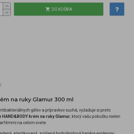
DO KOŠÍKA
E
ém na ruky Glamur 300 ml
tibakteriálnych gélov a prípravkov suchá, vyžaduje si preto
e HAND&BODY krém na ruky Glamur
, ktorý vašu pokožku nielen
 parfémmi na celom svete.
ladená, elastikovaná, zvýšená hydrolipidová bariéra epidermy,