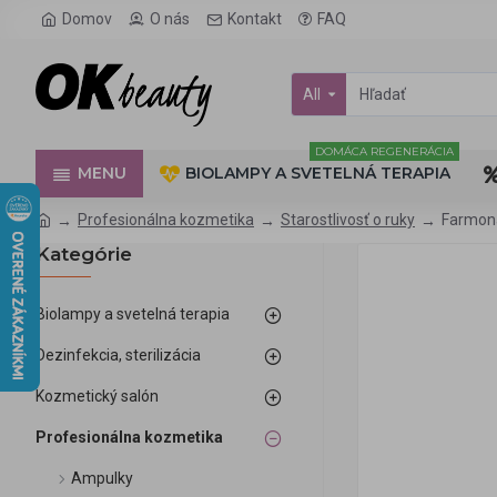
Domov
O nás
Kontakt
FAQ
All
DOMÁCA REGENERÁCIA
MENU
BIOLAMPY A SVETELNÁ TERAPIA
Profesionálna kozmetika
Starostlivosť o ruky
Farmon
Kategórie
Biolampy a svetelná terapia
Dezinfekcia, sterilizácia
Kozmetický salón
Profesionálna kozmetika
Ampulky