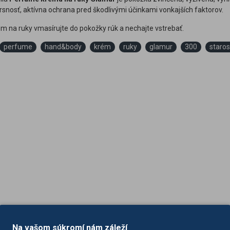
rsnosť, aktívna ochrana pred škodlivými účinkami vonkajších faktorov.
ém na ruky vmasírujte do pokožky rúk a nechajte vstrebať.
perfume
hand&body
krém
ruky
glamur
300
staros
Na vašom súkromí nám záleží