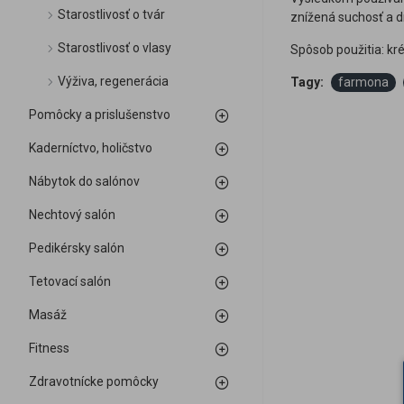
Starostlivosť o tvár
znížená suchosť a d
Starostlivosť o vlasy
Spôsob použitia: kr
Výživa, regenerácia
Tagy:
farmona
Pomôcky a prislušenstvo
Kaderníctvo, holičstvo
Nábytok do salónov
Nechtový salón
Pedikérsky salón
Tetovací salón
Masáž
Fitness
Zdravotnícke pomôcky