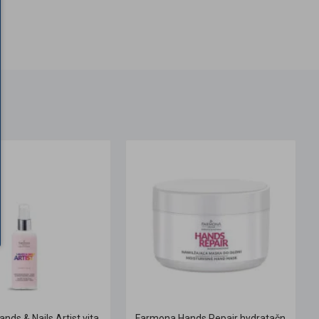
Farmona Hands & Nails Artist vitamínová balzam-maska na ruky a nechty
Farmona Hands Repair hydratačná broskyňová maska na ruky 300 ml