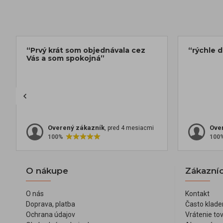
“Prvý krát som objednávala cez
“rýchle 
Vás a som spokojná”
Overený zákazník
Ove
, pred 4 mesiacmi
100%
100
O nákupe
Zákazníc
O nás
Kontakt
Doprava, platba
Často klade
Ochrana údajov
Vrátenie to