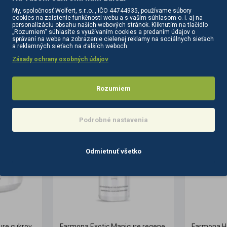
My, spoločnosť Wolfert, s.r..o.., IČO 44744935, používame súbory
cookies na zaistenie funkčnosti webu a s vaším súhlasom o. i. aj na
personalizáciu obsahu našich webových stránok. Kliknutím na tlačidlo
„Rozumiem“ súhlasíte s využívaním cookies a predaním údajov o
správaní na webe na zobrazenie cielenej reklamy na sociálnych sieťach
a reklamných sieťach na ďalších weboch.
Zásady ochrany osobných údajov
PODOBNÉ PRODUKTY
SÚVISIACE PRODUKTY
Rozumiem
Podrobné nastavenia
Odmietnuť všetko
Farmona Exotic Manicure cukrový peeling na ruky 300 g
Farmona Exotic Manicure regeneračný krém na ruky a nechty 500 ml