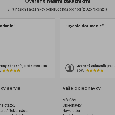
Overené našimi zákazníkmi
91% našich zákazníkov odporúča náš obchod (z 325 recenzií).
dodanie”
“Rychle dorucenie”
rený zákazník
Overený zákazník
, pred 5 mesiacmi
, pred
%
100%
ky servis
Vaše objednávky
Môj účet
né otázky
Objednávky
varu / Reklamácia
Newsletter