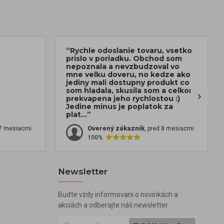
“Rychle odoslanie tovaru, vsetko
prislo v poriadku. Obchod som
nepoznala a nevzbudzoval vo
mne velku doveru, no kedze ako
jediny mali dostupny produkt co
som hladala, skusila som a celkom
prekvapena jeho rychlostou :)
Jedine minus je poplatok za
plat...”
Overený zákazník
 7 mesiacmi
, pred 8 mesiacmi
100%
Newsletter
Buďte vždy informovaní o novinkách a
akciách a odberajte náš newsletter