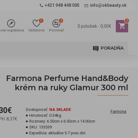
+421 948 448 005
info@okbeauty.sk
0
0
0
0 položiek - 0,00€
ová registrácia
Obľúbené
Porovnať
PORADŇA
Farmona Perfume Hand&Body
krém na ruky Glamur 300 ml
30€
Dostupnosť:
NA SKLADE
Farmona
Hmotnosť:
0.34kg
PH: 8,37€
Rozmery:
6.50cm x 6.50cm x 14.00cm
SKU:
133539
Expedícia:
aktuálne 5-7 prac.dní