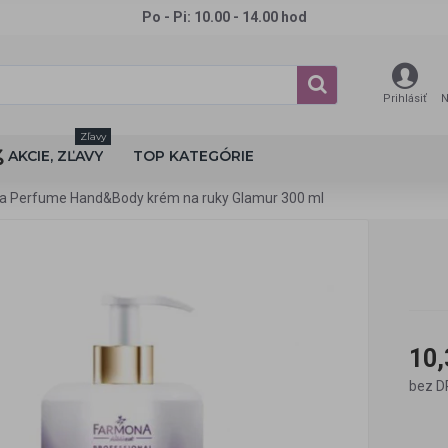
Po - Pi: 10.00 - 14.00 hod
Prihlásiť
N
Zľavy
AKCIE, ZĽAVY
TOP KATEGÓRIE
a Perfume Hand&Body krém na ruky Glamur 300 ml
10,
bez D