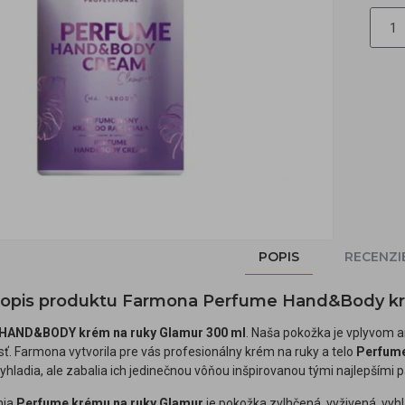
POPIS
RECENZI
 popis produktu Farmona Perfume Hand&Body kr
HAND&BODY krém na ruky Glamur 300 ml
. Naša pokožka je vplyvom an
sť. Farmona vytvorila pre vás profesionálny krém na ruky a telo
Perfum
vyhladia, ale zabalia ich jedinečnou vôňou inšpirovanou tými najlepšími
nia
Perfume krému na ruky Glamur
je pokožka zvlhčená, vyživená, vyh