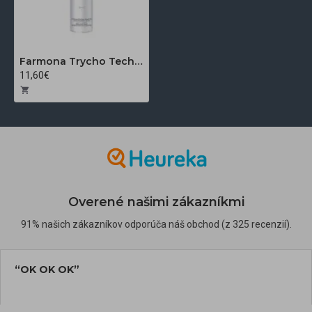
Farmona Trycho Technology špecializovaný šampón na posilnenie vlasov 250 ml
11,60€
Overené našimi zákazníkmi
91% našich zákazníkov odporúča náš obchod (z 325 recenzií).
“OK OK OK”