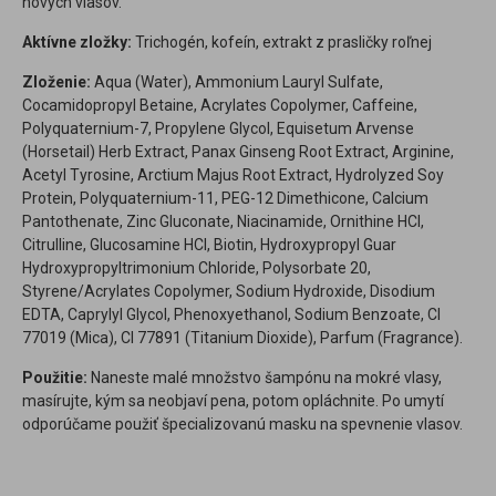
nových vlasov.
Aktívne zložky:
Trichogén, kofeín, extrakt z prasličky roľnej
Zloženie:
Aqua (Water), Ammonium Lauryl Sulfate,
Cocamidopropyl Betaine, Acrylates Copolymer, Caffeine,
Polyquaternium-7, Propylene Glycol, Equisetum Arvense
(Horsetail) Herb Extract, Panax Ginseng Root Extract, Arginine,
Acetyl Tyrosine, Arctium Majus Root Extract, Hydrolyzed Soy
Protein, Polyquaternium-11, PEG-12 Dimethicone, Calcium
Pantothenate, Zinc Gluconate, Niacinamide, Ornithine HCl,
Citrulline, Glucosamine HCl, Biotin, Hydroxypropyl Guar
Hydroxypropyltrimonium Chloride, Polysorbate 20,
Styrene/Acrylates Copolymer, Sodium Hydroxide, Disodium
EDTA, Caprylyl Glycol, Phenoxyethanol, Sodium Benzoate, CI
77019 (Mica), CI 77891 (Titanium Dioxide), Parfum (Fragrance).
Použitie:
Naneste malé množstvo šampónu na mokré vlasy,
masírujte, kým sa neobjaví pena, potom opláchnite. Po umytí
odporúčame použiť špecializovanú masku na spevnenie vlasov.