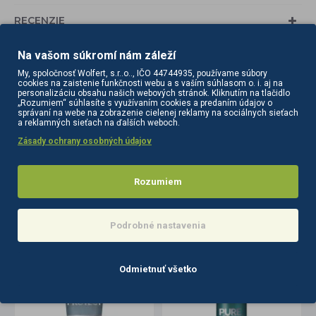
RECENZIE
Na vašom súkromí nám záleží
Tagy:
farmona
trycho
technology
My, spoločnosť Wolfert, s.r..o.., IČO 44744935, používame súbory
špecializovaný
šampón
posilnenie
vlasov
cookies na zaistenie funkčnosti webu a s vaším súhlasom o. i. aj na
personalizáciu obsahu našich webových stránok. Kliknutím na tlačidlo
250
starostlivosť
vlasy
„Rozumiem“ súhlasíte s využívaním cookies a predaním údajov o
správaní na webe na zobrazenie cielenej reklamy na sociálnych sieťach
a reklamných sieťach na ďalších weboch.
Zásady ochrany osobných údajov
Rozumiem
PODOBNÉ PRODUKTY
SÚVISIACE PRODUKTY
Podrobné nastavenia
Odmietnuť všetko