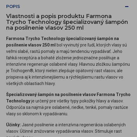
POPIS
Vlastnosti a popis produktu Farmona
Trycho Technology špecializovaný šampón
na posilnenie vlasov 250 ml
Farmona Trycho Technology špecializovaný šampón na
posilnenie vlasov 250 ml
bol vyvinutý pre ľudí, ktorých vlasy sú
veľmi slabé, rastú pomaly a majú tendenciu vypadávať. Jeho
ľahká receptúra a bohaté zloženie jednoznačne posilňuje a
intenzívne regeneruje oslabené vlasy. Hlavnou zložkou šampónu
je Trichogen®, ktorý nielen zlepšuje opätovný rast vlasov, ale
prispieva aj k intenzívnejšiemu a rýchlejšiemu rastu vlasov vo
všetkých oblastiach hlavy.
Špecializovaný šampón na posilnenie vlasov Farmona Trycho
Technology
je určený pre všetky typy pokožky hlavy a vlasov.
Odporúča sa najmä pre oslabené, riedke, tenké, pomaly rastúce
vlasy so sklonom k vypadávaniu.
Účinky:
Jasné posilnenie a intenzívna regenerácia oslabených
vlasov. Účinné znižovanie vypadávania vlasov. Stimuluje rast