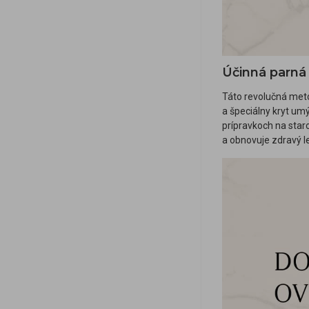
Účinná parná 
Táto revolučná metó
a špeciálny kryt um
prípravkoch na staro
a obnovuje zdravý l