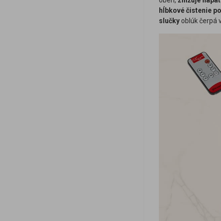
obeh,
znižuje napät
hĺbkové čistenie p
slučky
oblúk čerpá 