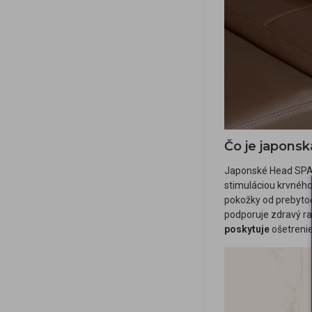
Čo je japonsk
Japonské Head SPA
stimuláciou krvného
pokožky od prebyto
podporuje zdravý ras
poskytuje
ošetreni