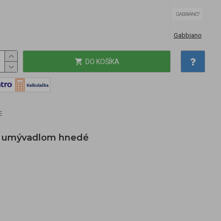
Gabbiano
DO KOŠÍKA
E
o s umývadlom hnedé