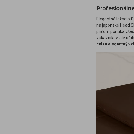
Profesionáln
Elegantné ležadlo
G
na japonské Head S
pričom ponúka všes
zákazníkov, ale uľa
celku elegantný vz