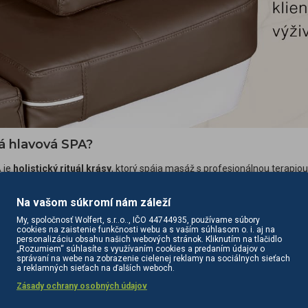
á hlavová SPA?
 je
holistický rituál krásy
, ktorý spája masáž s profesionálnou terapiou
 obehu, uvoľnením svalov a dodaním základných živín. Pri ošetrení sa pou
čného kožného mazu a nečistôt,
intenzívnu hydratáciu
a podporu mikr
Na vašom súkromí nám záleží
t vlasov a zlepšuje ich stav,
vďaka čomu sú silnejšie, hladšie a odoln
My, spoločnosť Wolfert, s.r..o.., IČO 44744935, používame súbory
e
hlbokú relaxáciu
, preto sa k nemu zákazníci radi vracajú.
cookies na zaistenie funkčnosti webu a s vaším súhlasom o. i. aj na
personalizáciu obsahu našich webových stránok. Kliknutím na tlačidlo
„Rozumiem“ súhlasíte s využívaním cookies a predaním údajov o
správaní na webe na zobrazenie cielenej reklamy na sociálnych sieťach
a reklamných sieťach na ďalších weboch.
Zásady ochrany osobných údajov