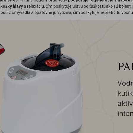
ie a stres
. Presne riadený prúd vody
podporuje regeneráciu vlasov a 
okožky hlavy
a relaxáciu, čím poskytuje úľavu od ťažkostí, ako sú bolesti
vodu z umývadla a opätovne ju využíva, čím poskytuje nepretržitú vodn