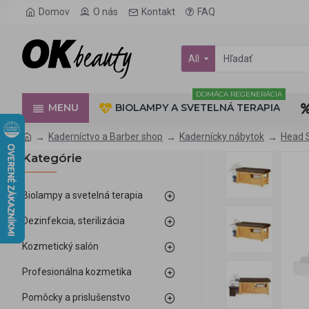
Domov
O nás
Kontakt
FAQ
All
DOMÁCA REGENERÁCIA
MENU
BIOLAMPY A SVETELNÁ TERAPIA
Kaderníctvo a Barber shop
Kadernícky nábytok
Head 
Kategórie
Biolampy a svetelná terapia
Dezinfekcia, sterilizácia
Kozmetický salón
Profesionálna kozmetika
Pomôcky a prislušenstvo