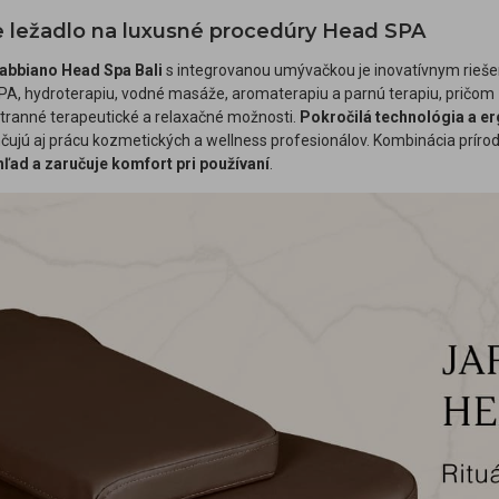
e ležadlo na luxusné procedúry Head SPA
abbiano Head Spa Bali
s integrovanou umývačkou je inovatívnym rieš
PA, hydroterapiu, vodné masáže, aromaterapiu a parnú terapiu, pričom
tranné terapeutické a relaxačné možnosti.
Pokročilá technológia a e
hčujú aj prácu kozmetických a wellness profesionálov. Kombinácia prí
hľad a zaručuje komfort pri používaní
.