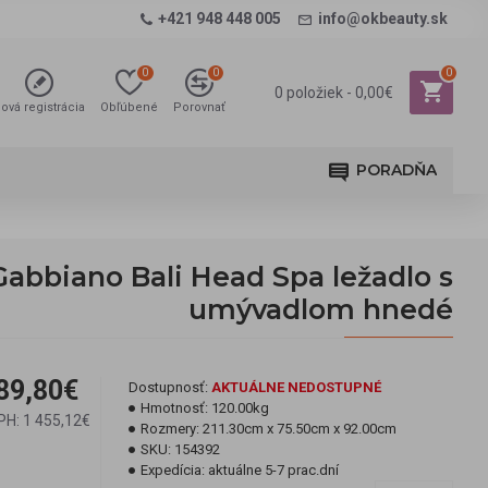
+421 948 448 005
info@okbeauty.sk
0
0
0
0 položiek - 0,00€
ová registrácia
Obľúbené
Porovnať
PORADŇA
Gabbiano Bali Head Spa ležadlo s
umývadlom hnedé
89,80€
Dostupnosť:
AKTUÁLNE NEDOSTUPNÉ
Hmotnosť:
120.00kg
PH: 1 455,12€
Rozmery:
211.30cm x 75.50cm x 92.00cm
SKU:
154392
Expedícia:
aktuálne 5-7 prac.dní