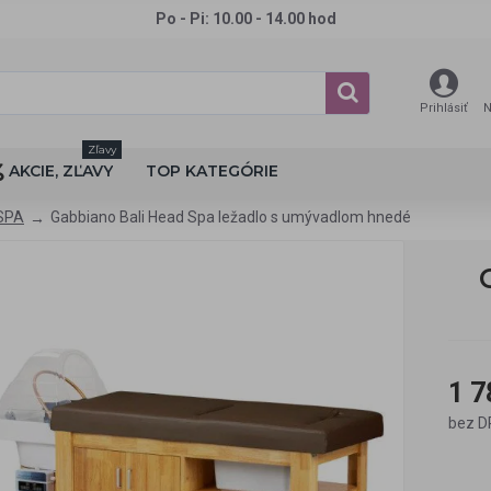
Po - Pi: 10.00 - 14.00 hod
Prihlásiť
N
Zľavy
AKCIE, ZĽAVY
TOP KATEGÓRIE
SPA
Gabbiano Bali Head Spa ležadlo s umývadlom hnedé
1 7
bez D