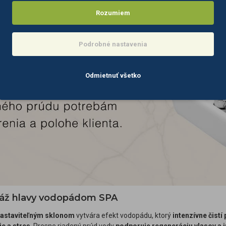
Rozumiem
Podrobné nastavenia
Odmietnuť všetko
áž hlavy vodopádom SPA
 nastaviteľným sklonom
vytvára efekt vodopádu, ktorý
intenzívne čistí