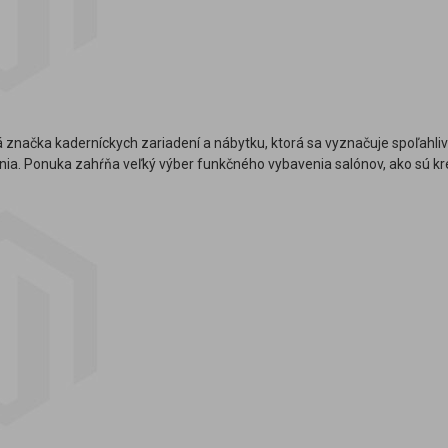
á značka kaderníckych zariadení a nábytku, ktorá sa vyznačuje spoľahliv
a. Ponuka zahŕňa veľký výber funkčného vybavenia salónov, ako sú kre