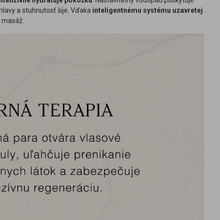
intenzívne hydratuje pokožku
. Nastaviteľný vodopád poskytuje
 hlavy a stuhnutosť šije. Vďaka
inteligentnému systému uzavretej
ú masáž.