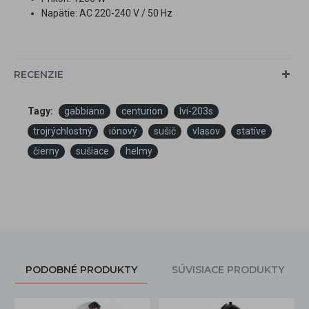
Napätie: AC 220-240 V / 50 Hz
RECENZIE
Tagy:
gabbiano
centurion
lvi-203s
trojrýchlostný
iónový
sušič
vlasov
statíve
čierny
sušiace
helmy
PODOBNÉ PRODUKTY
SÚVISIACE PRODUKTY