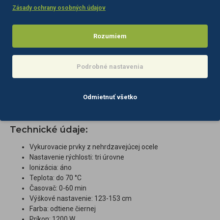
Zásady ochrany osobných údajov
Futuristický dizajn
Rozumiem
Fén má futuristický dizajn, ktorý
dodá moderný
nádych
každému interiéru. Vďaka svojmu dizajnu,
pokročilým funkciám
Podrobné nastavenia
a jednoduchému používaniu
je ideálnou voľbou pre
profesionálnych kaderníkov, ktorí chcú svojim klientom
poskytovať služby najvyššej kvality.
Priehľadné zdvíhacie veko
Odmietnuť všetko
umožňuje pohodlný prístup a
nastaviteľný sklon prilby
zabezpečuje presné prispôsobenie rôznym klientom.
Technické údaje:
Vykurovacie prvky z nehrdzavejúcej ocele
Nastavenie rýchlosti: tri úrovne
Ionizácia: áno
Teplota: do 70 °C
Časovač: 0-60 min
Výškové nastavenie: 123-153 cm
Farba: odtiene čiernej
Príkon: 1200 W