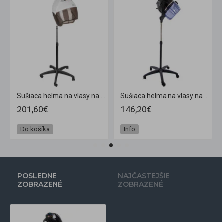
sť čierna
Sušiaca helma na vlasy na statíve Gabbiano Centurion LVI-203S, 3 úrovne fúkania, biela
Sušiaca helma na vlasy na statíve Gabbiano LI 202S, 2 úrovne fúkania, čierna
201,60€
146,20€
Do košíka
Info
POSLEDNE
NAJČASTEJŠIE
ZOBRAZENÉ
ZOBRAZENÉ