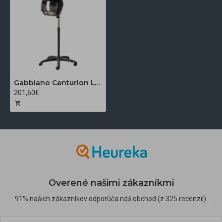
Gabbiano Centurion LVI-203S trojrýchlostný iónový sušič vlasov na statíve čierny
201,60€
Overené našimi zákazníkmi
91% našich zákazníkov odporúča náš obchod (z 325 recenzií).