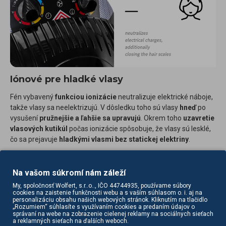
Iónové pre hladké vlasy
Fén vybavený
funkciou ionizácie
neutralizuje elektrické náboje,
takže vlasy sa neelektrizujú. V dôsledku toho sú vlasy
hneď
po
vysušení
pružnejšie a ľahšie sa upravujú
. Okrem toho
uzavretie
vlasových kutikúl
počas ionizácie spôsobuje, že vlasy sú lesklé,
čo sa prejavuje
hladkými vlasmi bez statickej elektriny
.
Na vašom súkromí nám záleží
My, spoločnosť Wolfert, s.r..o.., IČO 44744935, používame súbory
cookies na zaistenie funkčnosti webu a s vaším súhlasom o. i. aj na
personalizáciu obsahu našich webových stránok. Kliknutím na tlačidlo
„Rozumiem“ súhlasíte s využívaním cookies a predaním údajov o
správaní na webe na zobrazenie cielenej reklamy na sociálnych sieťach
a reklamných sieťach na ďalších weboch.