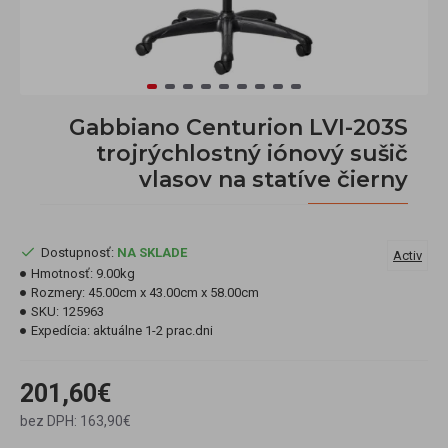
Gabbiano Centurion LVI-203S
trojrýchlostný iónový sušič
vlasov na statíve čierny
Dostupnosť:
NA SKLADE
Activ
Hmotnosť:
9.00kg
Rozmery:
45.00cm x 43.00cm x 58.00cm
SKU:
125963
Expedícia:
aktuálne 1-2 prac.dni
201,60€
bez DPH: 163,90€