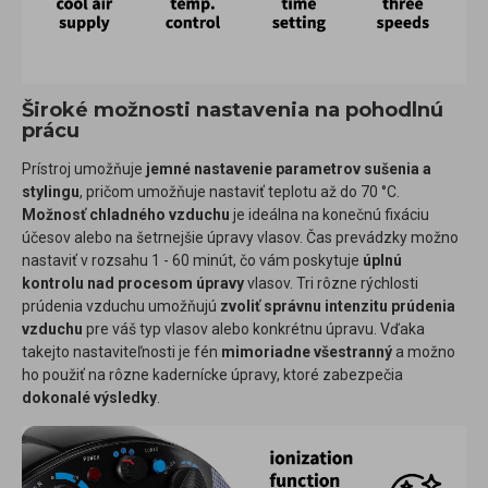
Široké možnosti nastavenia na pohodlnú
prácu
Prístroj umožňuje
jemné nastavenie parametrov sušenia a
stylingu
, pričom umožňuje nastaviť teplotu až do 70 °C.
Možnosť chladného vzduchu
je ideálna na konečnú fixáciu
účesov alebo na šetrnejšie úpravy vlasov. Čas prevádzky možno
nastaviť v rozsahu 1 - 60 minút, čo vám poskytuje
úplnú
kontrolu nad procesom úpravy
vlasov. Tri rôzne rýchlosti
prúdenia vzduchu umožňujú
zvoliť správnu intenzitu prúdenia
vzduchu
pre váš typ vlasov alebo konkrétnu úpravu. Vďaka
takejto nastaviteľnosti je fén
mimoriadne všestranný
a možno
ho použiť na rôzne kadernícke úpravy, ktoré zabezpečia
dokonalé výsledky
.