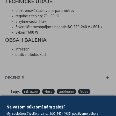
TECHNICKÉ ÚDAJE:
elektronické nastavenie parametrov
regulácia teploty 70 - 90 °C
5 vyhrievacích hláv
5 ventilátorovnapájacie napätie AC 230-240 V / 50 Hz
výkon 1600 W
OBSAH BALENIA:
infrazon
statív na kolieskach
RECENZIE
Tagy:
infrazón
vlasy
gabbiano
868s
statíve
čierny
kaderníčky infrazóny
Na vašom súkromí nám záleží
My, spoločnosť Wolfert, s.r..o.., IČO 44744935, používame súbory