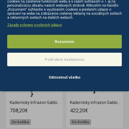
cookies na zaistenie funkčnosti webu a s vaším súhlasom o. i. aj na
personalizáciu obsahu našich webových stránok. Kliknutím na tlačidlo
„Rozumiem“ súhlasíte s využívaním cookies a predaním údajov o
správaní na webe na zobrazenie cielenej reklamy na sociálnych sieťach
a reklamných sieťach na ďalších weboch.
Zásady ochrany osobných údajov
PODOBNÉ PRODUKTY
SÚVISIACE PRODUKTY
Rozumiem
Podrobné nastavenia
Odmietnuť všetko
Kadernícky Infrazon Gabbiano GL-505S na statíve strieborný
Kadernícky infrazon Gabbiano na statíve 628 čierny
708,20€
422,20€
Do košíka
Do košíka