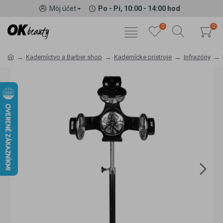
Môj účet
Po - Pi, 10:00 - 14:00 hod
0
0
Kaderníctvo a Barber shop
Kadernícke prístroje
Infrazóny