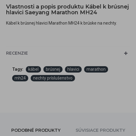
Vlastnosti a popis produktu Kábel k brúsnej
hlavici Saeyang Marathon MH24
Kábel k brúsnej hlavici Marathon MH24 k brúske na nechty.
RECENZIE
Tagy:
kábel
brúsnej
hlavici
marathon
mh24
nechty príslušenstvo
PODOBNÉ PRODUKTY
SÚVISIACE PRODUKTY