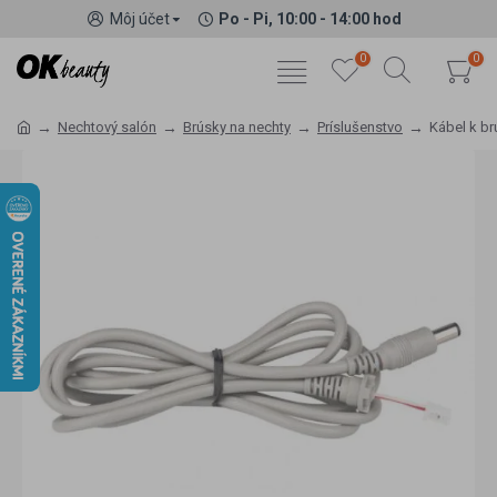
Môj účet
Po - Pi, 10:00 - 14:00 hod
0
0
Nechtový salón
Brúsky na nechty
Príslušenstvo
Kábel k b