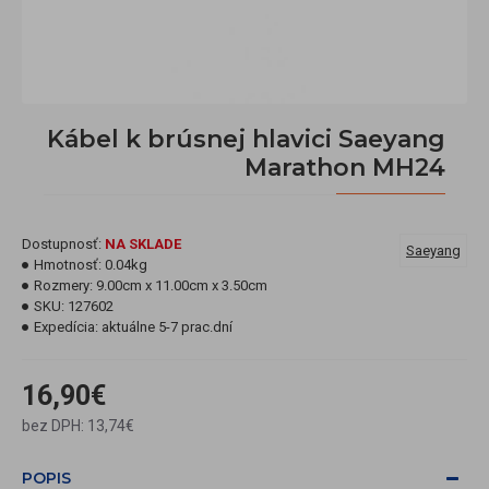
Kábel k brúsnej hlavici Saeyang
Marathon MH24
Dostupnosť:
NA SKLADE
Saeyang
Hmotnosť:
0.04kg
Rozmery:
9.00cm x 11.00cm x 3.50cm
SKU:
127602
Expedícia:
aktuálne 5-7 prac.dní
16,90€
bez DPH: 13,74€
POPIS