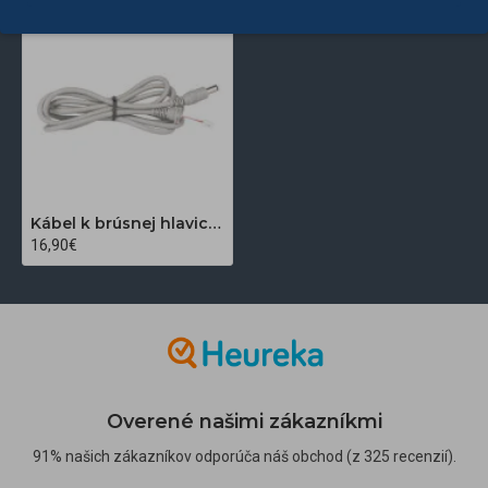
Kábel k brúsnej hlavici Saeyang Marathon MH24
16,90€
Overené našimi zákazníkmi
91% našich zákazníkov odporúča náš obchod (z 325 recenzií).