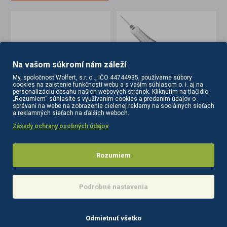
Na vašom súkromí nám záleží
My, spoločnosť Wolfert, s.r..o.., IČO 44744935, používame súbory
cookies na zaistenie funkčnosti webu a s vaším súhlasom o. i. aj na
personalizáciu obsahu našich webových stránok. Kliknutím na tlačidlo
„Rozumiem“ súhlasíte s využívaním cookies a predaním údajov o
správaní na webe na zobrazenie cielenej reklamy na sociálnych sieťach
a reklamných sieťach na ďalších weboch.
 Saeyang Marathon Champion
Hlava Saeyang SH 37 LN pre frézku Marathon
Hlavica k brúske na nechty JD500 / JD700
Zásady ochrany osobných údajov
136,10€
30,90€
Do košíka
Do košíka
Rozumiem
Podrobné nastavenia
POSLEDNE
NAJČASTEJŠIE
ZOBRAZENÉ
ZOBRAZENÉ
Odmietnuť všetko