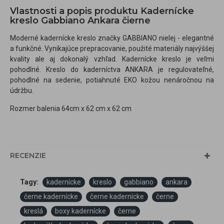
Vlastnosti a popis produktu Kadernícke
kreslo Gabbiano Ankara čierne
Moderné kadernícke kreslo značky GABBIANO nielej - elegantné
a funkčné. Vynikajúce prepracovanie, použité materiály najvýššej
kvality ale aj dokonalý vzhľad. Kadernícke kreslo je veľmi
pohodlné. Kreslo do kaderníctva ANKARA je regulovateľné,
pohodlné na sedenie, potiahnuté EKO kožou nenáročnou na
údržbu.
Rozmer balenia 64cm x 62 cm x 62 cm
RECENZIE
Tagy:
kadernícke
kreslo
gabbiano
ankara
černe kadernícke
černe kadernícke
černe
kreslá
boxy kadernícke
černe