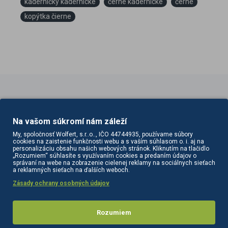
kaderníčky kadernícke
černe kadernícke
černe
kopýtka čierne
PODOBNÉ PRODUKTY
SÚVISIACE PRODUKTY
Na vašom súkromí nám záleží
My, spoločnosť Wolfert, s.r..o.., IČO 44744935, používame súbory
cookies na zaistenie funkčnosti webu a s vaším súhlasom o. i. aj na
personalizáciu obsahu našich webových stránok. Kliknutím na tlačidlo
„Rozumiem“ súhlasíte s využívaním cookies a predaním údajov o
správaní na webe na zobrazenie cielenej reklamy na sociálnych sieťach
a reklamných sieťach na ďalších weboch.
Zásady ochrany osobných údajov
Rozumiem