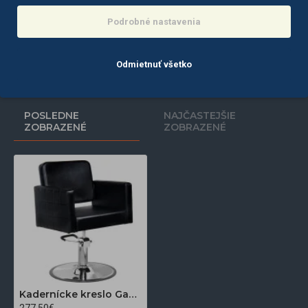
Gabbiano kadernícke kreslo Sewilla šedo-čierne
Hair System kadernícke kreslo S20 čierne
277,30€
176,40€
Podrobné nastavenia
Do košíka
Do košíka
Odmietnuť všetko
POSLEDNE
NAJČASTEJŠIE
ZOBRAZENÉ
ZOBRAZENÉ
Kadernícke kreslo Gabbiano Ankara čierne
277,50€