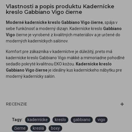
Vlastnosti a popis produktu Kadernícke
kreslo Gabbiano Vigo čierne
Moderné kadernícke kreslo Gabbiano Vigo čierne
, spája v
sebe funkčnosť a moderný dizajn. Kadernícke kreslo
Gabbiano
Vigo
čierne je vyrobené z kvalitných materiálov a je určené do
moderných kaderníckych salónov.
Komfort pre zákazníka v kaderníctve je dúležitý, preto má
kadernícke kreslo Gabbiano Vigo mäkké a mimoriadne pohodlné
sedadlo pokryté kvalitnou EKO kožou.
Kadernícke kreslo
Gabbiano Vigo čierne
je ideálny kus kaderníckeho nábytku pre
moderný kadernícky salón.
RECENZIE
Tagy:
kadernícke
kreslo
gabbiano
vigo
čierne
kreslá
boxy