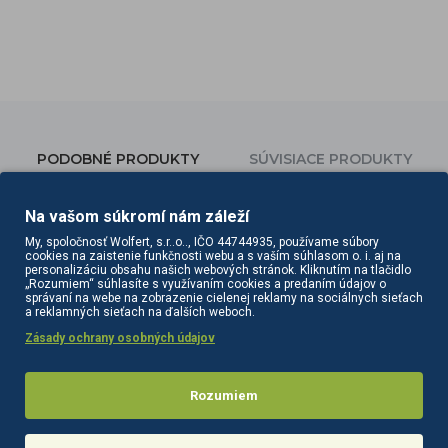
PODOBNÉ PRODUKTY
SÚVISIACE PRODUKTY
Na vašom súkromí nám záleží
My, spoločnosť Wolfert, s.r..o.., IČO 44744935, používame súbory
cookies na zaistenie funkčnosti webu a s vaším súhlasom o. i. aj na
personalizáciu obsahu našich webových stránok. Kliknutím na tlačidlo
„Rozumiem“ súhlasíte s využívaním cookies a predaním údajov o
správaní na webe na zobrazenie cielenej reklamy na sociálnych sieťach
a reklamných sieťach na ďalších weboch.
Zásady ochrany osobných údajov
Rozumiem
Gabbiano kadernícke kreslo Sewilla čierne
Gabbiano kadernícke kreslo Sewilla šedá-inox
277,30€
277,30€