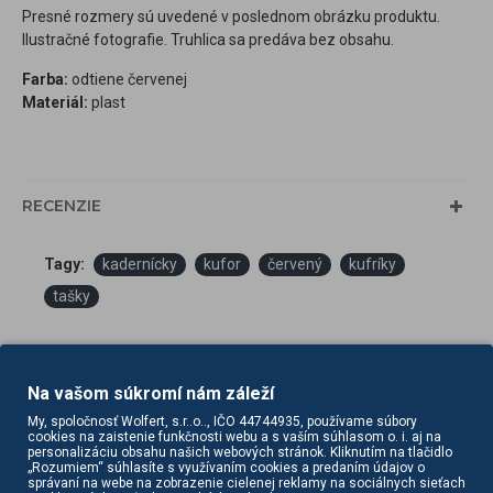
Presné rozmery sú uvedené v poslednom obrázku produktu.
Ilustračné fotografie. Truhlica sa predáva bez obsahu.
Farba:
odtiene červenej
Materiál:
plast
RECENZIE
Tagy:
kadernícky
kufor
červený
kufríky
tašky
Na vašom súkromí nám záleží
My, spoločnosť Wolfert, s.r..o.., IČO 44744935, používame súbory
cookies na zaistenie funkčnosti webu a s vaším súhlasom o. i. aj na
personalizáciu obsahu našich webových stránok. Kliknutím na tlačidlo
„Rozumiem“ súhlasíte s využívaním cookies a predaním údajov o
správaní na webe na zobrazenie cielenej reklamy na sociálnych sieťach
PODOBNÉ PRODUKTY
SÚVISIACE PRODUKTY