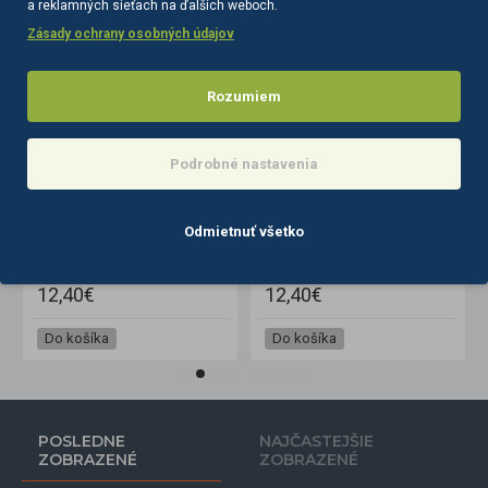
a reklamných sieťach na ďalších weboch.
Zásady ochrany osobných údajov
Rozumiem
Podrobné nastavenia
Odmietnuť všetko
Barberská britva na holenie I44
Barberská britva na holenie I45
12,40€
12,40€
Do košíka
Do košíka
POSLEDNE
NAJČASTEJŠIE
ZOBRAZENÉ
ZOBRAZENÉ