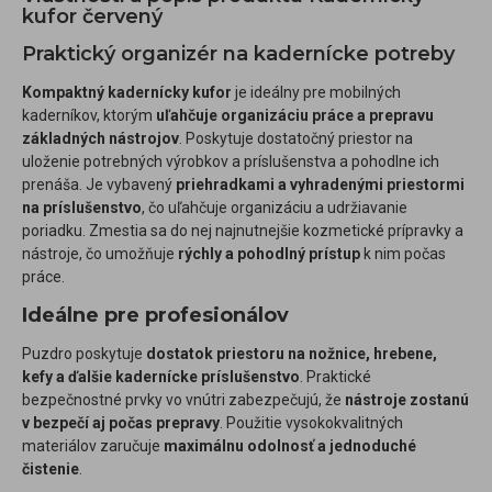
kufor červený
Praktický organizér na kadernícke potreby
Kompaktný kadernícky kufor
je ideálny pre mobilných
kaderníkov, ktorým
uľahčuje organizáciu práce a prepravu
základných nástrojov
. Poskytuje dostatočný priestor na
uloženie potrebných výrobkov a príslušenstva a pohodlne ich
prenáša. Je vybavený
priehradkami a vyhradenými priestormi
na príslušenstvo
, čo uľahčuje organizáciu a udržiavanie
poriadku. Zmestia sa do nej najnutnejšie kozmetické prípravky a
nástroje, čo umožňuje
rýchly a pohodlný prístup
k nim počas
práce.
Ideálne pre profesionálov
Puzdro poskytuje
dostatok priestoru na nožnice, hrebene,
kefy a ďalšie kadernícke príslušenstvo
. Praktické
bezpečnostné prvky vo vnútri zabezpečujú, že
nástroje zostanú
v bezpečí aj počas prepravy
. Použitie vysokokvalitných
materiálov zaručuje
maximálnu odolnosť a jednoduché
čistenie
.