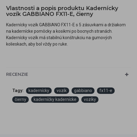
Vlastnosti a popis produktu Kadernícky
vozík GABBIANO FX11-E, čierny
Kadernícky vozík GABBIANO FX11-E s 5 zásuvkami a držiakom
na kadernícke pomôcky a kosikmi po bocnych stranách.
Kadernícky vozík má stabilnú konštrukciu na gumových
kolieskach, aby bol vždy po ruke.
RECENZIE
Tagy:
kadernícky
vozík
gabbiano
fx11-e
čierny
kaderníčky kadernícke
vozíky