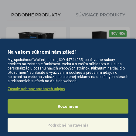
PODOBNÉ PRODUKTY
SÚVISIACE PRODUKTY
NOVINKA
Na vašom súkromí nám záleží
My, spoločnosť Wolfert, s.r..o.., IČO 44744935, používame súbory
cookies na zaistenie funkčnosti webu a s vaším súhlasom o. i. aj na
personalizáciu obsahu našich webových stránok. Kliknutím na tlačidlo
„Rozumiem“ súhlasíte s využívaním cookies a predaním údajov o
správaní na webe na zobrazenie cielenej reklamy na sociálnych sieťach
a reklamných sieťach na ďalších weboch.
Zásady ochrany osobných údajov
vozík 68C čierny
Gabbiano kadernícky vozík s UV sterilizátorom 68UV čierny
Kadernícka stanica Gabbiano Totem čierna
173,90€
302,50€
Rozumiem
Do košíka
Info
Podrobné nastavenia