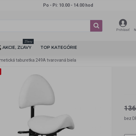
Po - Pi: 10.00 - 14.00 hod
Prihlásiť
N
Zľavy
AKCIE, ZĽAVY
TOP KATEGÓRIE
metická taburetka 249A tvarovaná biela
136
bez D