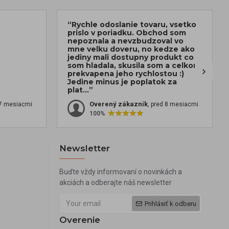
“Rychle odoslanie tovaru, vsetko
prislo v poriadku. Obchod som
nepoznala a nevzbudzoval vo
mne velku doveru, no kedze ako
jediny mali dostupny produkt co
som hladala, skusila som a celkom
prekvapena jeho rychlostou :)
Jedine minus je poplatok za
plat...”
Overený zákazník
 7 mesiacmi
, pred 8 mesiacmi
100%
Newsletter
Buďte vždy informovaní o novinkách a
akciách a odberajte náš newsletter
Prihlásiť k odberu
Overenie