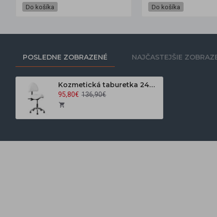
Do košíka
Do košíka
POSLEDNE ZOBRAZENÉ
NAJČASTEJŠIE ZOBRAZ
Kozmetická taburetka 249A tvarovaná biela
95,80€
136,90€