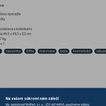
tre
:
klonu operadla
ýšky
odstava s kolieskami
a 49,5 x 49,5 x 22 cm
 7 kg
ov 1
á
taburetka
249a
tvarovaná
biela
kozmetické
tabure
Na vašom súkromí nám záleží
My, spoločnosť Wolfert, s.r..o.., IČO 44744935, používame súbory