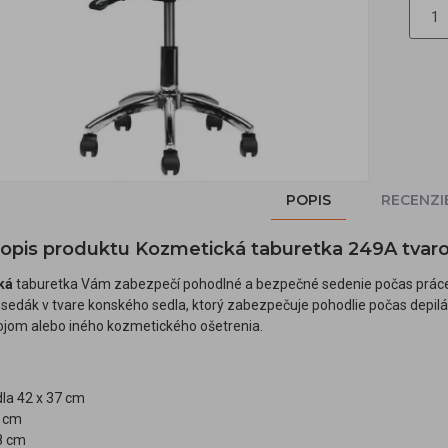
POPIS
RECENZI
 popis produktu Kozmetická taburetka 249A tvaro
ká
taburetka Vám zabezpečí pohodlné a bezpečné sedenie počas práce
edák v tvare konského sedla, ktorý zabezpečuje pohodlie počas depiláci
ojom alebo iného kozmetického ošetrenia.
la 42 x 37 cm
7 cm
8 cm