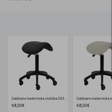
 biele + taburetka 304
Gabbiano kadernícka stolička D032 čierna
68,00€
68,00€