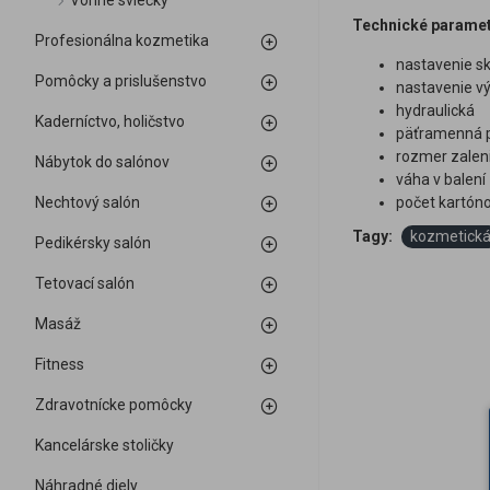
Vonné sviečky
Technické parame
Profesionálna kozmetika
nastavenie s
Pomôcky a prislušenstvo
nastavenie v
hydraulická
Kaderníctvo, holičstvo
päťramenná p
rozmer zaleni
Nábytok do salónov
váha v balení
Nechtový salón
počet kartón
Tagy:
kozmetick
Pedikérsky salón
Tetovací salón
Masáž
Fitness
Zdravotnícke pomôcky
Kancelárske stoličky
Náhradné diely