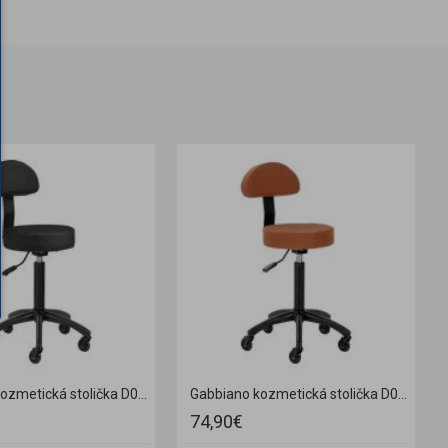
Gabbiano kozmetická stolička D026 čierna
Gabbiano kozmetická stolička D026 hnedá
74,90€