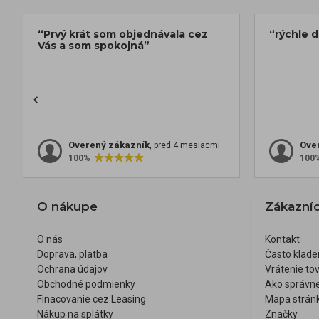
“Prvý krát som objednávala cez
“rýchle 
Vás a som spokojná”
Overený zákazník
Ove
, pred 4 mesiacmi
100%
100
O nákupe
Zákazníc
O nás
Kontakt
Doprava, platba
Často klade
Ochrana údajov
Vrátenie to
Obchodné podmienky
Ako správne
Finacovanie cez Leasing
Mapa strán
Nákup na splátky
Značky