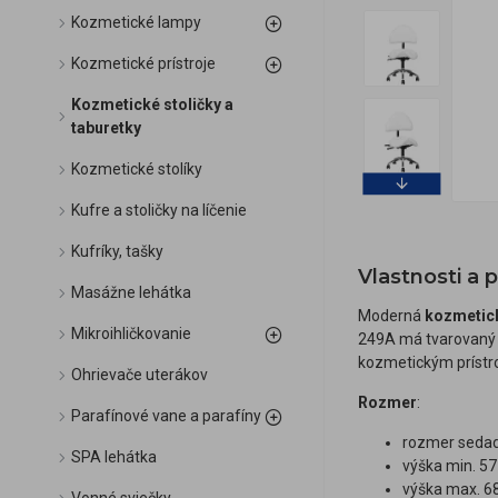
Kozmetické lampy
Kozmetické prístroje
Kozmetické stoličky a
taburetky
Kozmetické stolíky
Kufre a stoličky na líčenie
Kufríky, tašky
Vlastnosti a
Masážne lehátka
Moderná
kozmetic
Mikroihličkovanie
249A má tvarovaný s
kozmetickým prístr
Ohrievače uterákov
Rozmer
:
Parafínové vane a parafíny
rozmer sedad
SPA lehátka
výška min. 5
výška max. 6