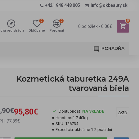
+421 948 448 005
info@okbeauty.sk
0
0
0
0 položiek - 0,00€
ová registrácia
Obľúbené
Porovnať
PORADŇA
Kozmetická taburetka 249A
tvarovaná biela
,90€
95,80€
Dostupnosť:
NA SKLADE
Activ
Hmotnosť:
7.40kg
PH: 77,89€
SKU:
126734
Expedícia:
aktuálne 1-2 prac.dni