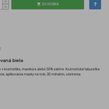
DO KOŠÍKA
E
vaná biela
 v kozmetike, manikúre alebo SPA salóne. Kozmetická taburetka
e, aplikovania masky na tvár, 3D mihalníc, ošetrenia