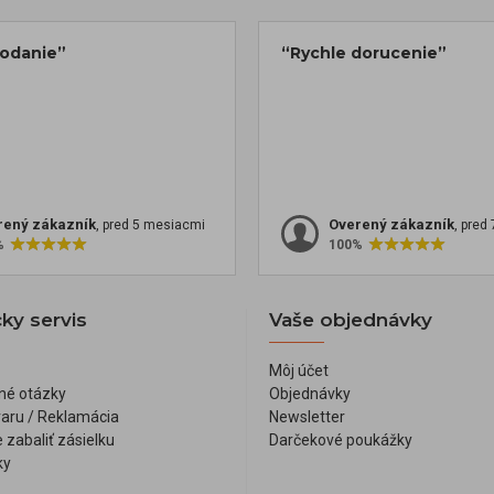
dodanie”
“Rychle dorucenie”
rený zákazník
Overený zákazník
, pred 5 mesiacmi
, pred
%
100%
ky servis
Vaše objednávky
Môj účet
né otázky
Objednávky
varu / Reklamácia
Newsletter
 zabaliť zásielku
Darčekové poukážky
ky