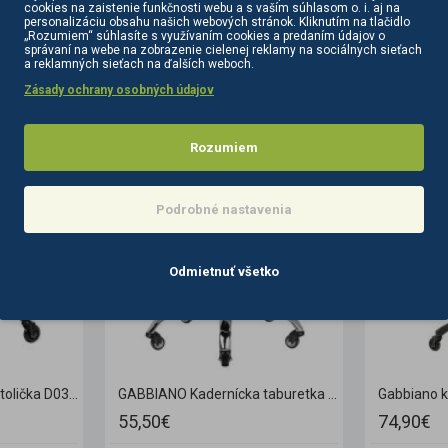
cookies na zaistenie funkčnosti webu a s vaším súhlasom o. i. aj na
personalizáciu obsahu našich webových stránok. Kliknutím na tlačidlo
„Rozumiem“ súhlasíte s využívaním cookies a predaním údajov o
správaní na webe na zobrazenie cielenej reklamy na sociálnych sieťach
a reklamných sieťach na ďalších weboch.
Zásady ochrany osobných údajov
PODOBNÉ PRODUKTY
SÚVISIACE PRODUKTY
Rozumiem
Podrobné nastavenia
Odmietnuť všetko
Gabbiano kadernícka stolička D032 sivo-béžová
GABBIANO Kadernícka taburetka A450 čierna
55,50€
74,90€