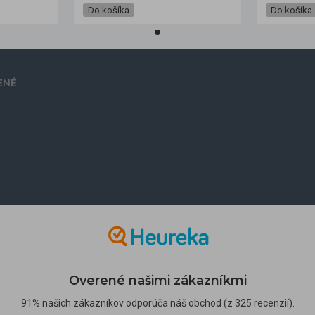
Do košíka
Do košíka
ENÉ
Overené našimi zákazníkmi
91% našich zákazníkov odporúča náš obchod (z 325 recenzií).