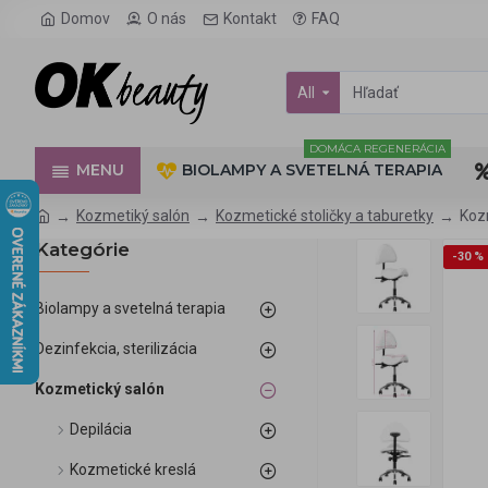
Domov
O nás
Kontakt
FAQ
All
DOMÁCA REGENERÁCIA
MENU
BIOLAMPY A SVETELNÁ TERAPIA
Kozmetiký salón
Kozmetické stoličky a taburetky
Koz
Kategórie
-30 %
Biolampy a svetelná terapia
Dezinfekcia, sterilizácia
Kozmetický salón
Depilácia
Kozmetické kreslá