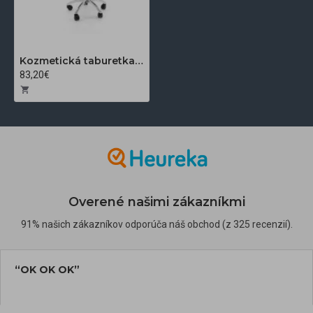
Kozmetická taburetka A-001B vysoká, čierna
83,20€
Overené našimi zákazníkmi
91% našich zákazníkov odporúča náš obchod (z 325 recenzií).
“OK OK OK”