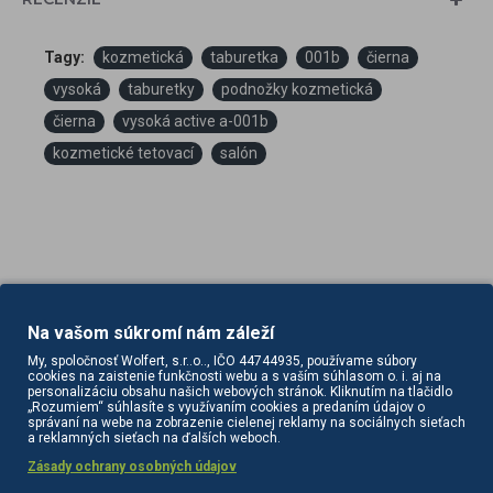
Tagy:
kozmetická
taburetka
001b
čierna
vysoká
taburetky
podnožky kozmetická
čierna
vysoká active a-001b
kozmetické tetovací
salón
Na vašom súkromí nám záleží
PODOBNÉ PRODUKTY
SÚVISIACE PRODUKTY
My, spoločnosť Wolfert, s.r..o.., IČO 44744935, používame súbory
cookies na zaistenie funkčnosti webu a s vaším súhlasom o. i. aj na
personalizáciu obsahu našich webových stránok. Kliknutím na tlačidlo
„Rozumiem“ súhlasíte s využívaním cookies a predaním údajov o
správaní na webe na zobrazenie cielenej reklamy na sociálnych sieťach
a reklamných sieťach na ďalších weboch.
Zásady ochrany osobných údajov