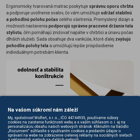
Ergonomicky tvarovaná matrac poskytuje
správnu oporu chrbta
a podporuje uvoľnenie svalov, čo vám umožňuje
udržať stabilnú
a pohodlnú polohu počas
celého ošetrenia. Premyslený dizajn a
možnosti nastavenia
podporujú správne pracovné držanie tela
stylistu
, čím pomáhajú znižovať napätie v chrbtici a únavu počas
dlhších služieb. Sada obsahuje dva vankúše, ktoré ďalej
zvyšujú
pohodlie polohy tela
a umožňujú lepšie prispôsobenie
individuálnym potrebám klienta.
Na vašom súkromí nám záleží
My, spoločnosť Wolfert, s.r..o.., IČO 44744935, používame súbory
cookies na zaistenie funkčnosti webu a s vaším súhlasom o. i. aj na
Moderný dizajn a ergonómia
personalizáciu obsahu našich webových stránok. Kliknutím na tlačidlo
„Rozumiem“ súhlasíte s využívaním cookies a predaním údajov o
správaní na webe na zobrazenie cielenej reklamy na sociálnych sieťach
Ošetrovacie kreslo je vyplnené penou s optimálnou tvrdosťou,
a reklamných sieťach na ďalších weboch.