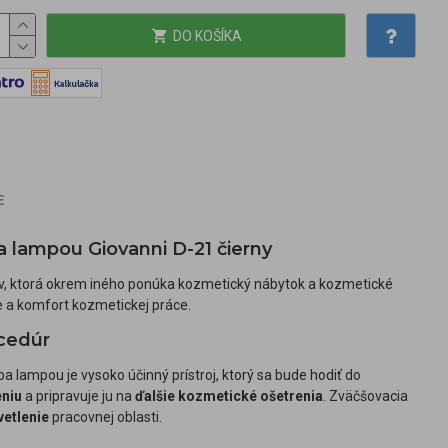
DO KOŠÍKA
E
a lampou Giovanni D-21 čierny
ov, ktorá okrem iného ponúka kozmetický nábytok a kozmetické
e a komfort kozmetickej práce.
cedúr
pa lampou je vysoko účinný prístroj, ktorý sa bude hodiť do
eniu
a pripravuje ju na
ďalšie kozmetické ošetrenia
. Zväčšovacia
vetlenie
pracovnej oblasti.