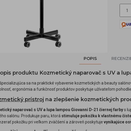
POPIS
RECENZI
popis produktu Kozmetický naparovač s UV a lup
špecializujúca sa na praktické vybavenie kozmetických a beauty salón
dolnosť, ergonómia a funkčnosť produktov poskytuje užívateľom pohodli
zmetický prístroj
na zlepšenie kozmetických pro
tický naparovač s UV a lupa lampou Giovanni D-21 čiernej farby
s lu
ho salónu. Produkuje paru, ktorá
stimuluje pokožku k vlastnému čist
zerať pokožku pri veľkom zväčšení a zároveň poskytuje
vynikajúce os