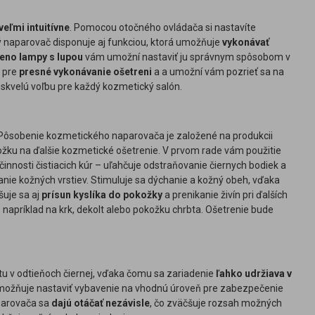
 veľmi intuitívne
. Pomocou otočného ovládača si nastavíte
ký naparovač disponuje aj funkciou, ktorá umožňuje
vykonávať
eno lampy s lupou
vám umožní nastaviť ju správnym spôsobom v
é pre
presné vykonávanie ošetreni
a a umožní vám pozrieť sa na
 skvelú voľbu pre každý kozmetický salón.
 Pôsobenie kozmetického naparovača je založené na produkcii
okožku na ďalšie kozmetické ošetrenie. V prvom rade vám použitie
činnosti čistiacich kúr – uľahčuje odstraňovanie čiernych bodiek a
anie kožných vrstiev. Stimuluje sa dýchanie a kožný obeh, vďaka
šuje sa aj
prísun kyslíka do pokožky
a prenikanie živín pri ďalších
 – napríklad na krk, dekolt alebo pokožku chrbta. Ošetrenie bude
stu v odtieňoch čiernej, vďaka čomu sa zariadenie
ľahko udržiava v
umožňuje nastaviť vybavenie na vhodnú úroveň pre zabezpečenie
parovača sa
dajú otáčať nezávisle
, čo zväčšuje rozsah možných