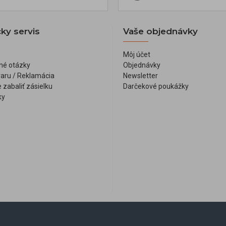
ky servis
Vaše objednávky
Môj účet
né otázky
Objednávky
varu / Reklamácia
Newsletter
 zabaliť zásielku
Darčekové poukážky
ky