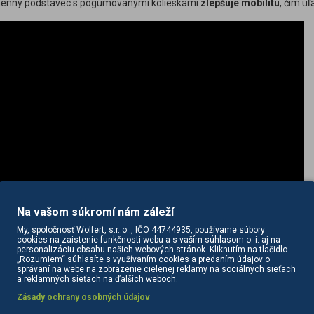
menný podstavec s pogumovanými kolieskami
zlepšuje mobilitu
, čím u
Na vašom súkromí nám záleží
My, spoločnosť Wolfert, s.r..o.., IČO 44744935, používame súbory
cookies na zaistenie funkčnosti webu a s vaším súhlasom o. i. aj na
personalizáciu obsahu našich webových stránok. Kliknutím na tlačidlo
uvedené na obrázku.
„Rozumiem“ súhlasíte s využívaním cookies a predaním údajov o
správaní na webe na zobrazenie cielenej reklamy na sociálnych sieťach
huje:
a reklamných sieťach na ďalších weboch.
Zásady ochrany osobných údajov
aparovač