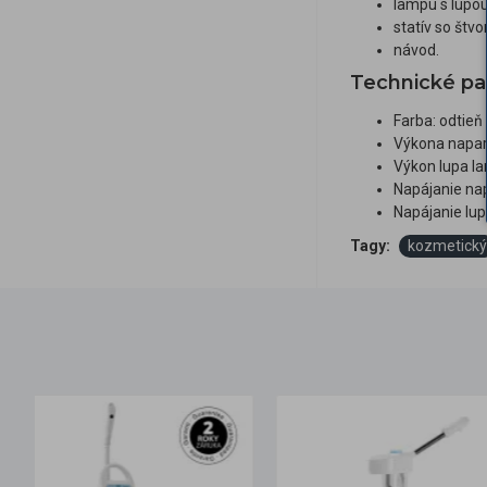
lampu s lupo
statív so št
návod.
Technické pa
Farba: odtieň 
Výkona napar
Výkon lupa la
Napájanie na
Napájanie lup
Tagy:
kozmetický