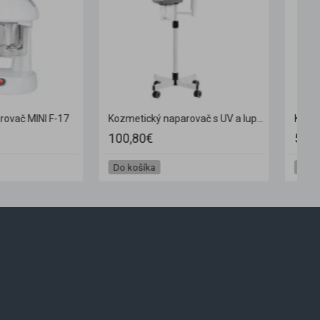
Kozmetický naparovač Giovanni D-09 čierny
Kozmetický naparovač MINI F-17
47,90€
Do košíka