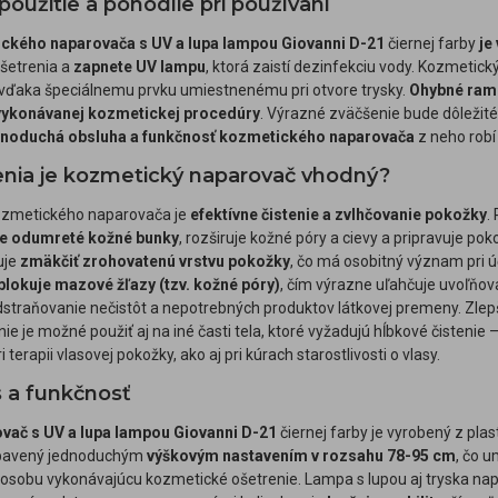
užitie a pohodlie pri používaní
ckého naparovača s UV a lupa lampou Giovanni D-21
čiernej farby
je
šetrenia a
zapnete UV lampu
, ktorá zaistí dezinfekciu vody. Kozmetic
o vďaka špeciálnemu prvku umiestnenému pri otvore trysky.
Ohybné ram
vykonávanej kozmetickej procedúry
. Výrazné zväčšenie bude dôležit
noduchá obsluha a funkčnosť kozmetického naparovača
z neho robí
enia je kozmetický naparovač vhodný?
ozmetického naparovača je
efektívne čistenie a zvlhčovanie pokožky
.
e odumreté kožné bunky
, rozširuje kožné póry a cievy a pripravuje p
uje
zmäkčiť zrohovatenú vrstvu pokožky
, čo má osobitný význam pri ú
lokuje mazové žľazy (tzv. kožné póry)
, čím výrazne uľahčuje uvoľňov
straňovanie nečistôt a nepotrebných produktov látkovej premeny. Zlep
ie je možné použiť aj na iné časti tela, ktoré vyžadujú hĺbkové čistenie
 terapii vlasovej pokožky, ako aj pri kúrach starostlivosti o vlasy.
 a funkčnosť
vač s UV a lupa lampou Giovanni D-21
čiernej farby je vyrobený z pla
vybavený jednoduchým
výškovým nastavením v rozsahu 78-95 cm
, čo 
 osobu vykonávajúcu kozmetické ošetrenie. Lampa s lupou aj tryska na