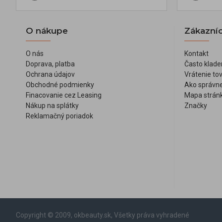
O nákupe
Zákazníc
O nás
Kontakt
Doprava, platba
Často klade
Ochrana údajov
Vrátenie to
Obchodné podmienky
Ako správne
Finacovanie cez Leasing
Mapa strán
Nákup na splátky
Značky
Reklamačný poriadok
Copyright © 2009, okbeauty.sk, Všetky práva vyhradené