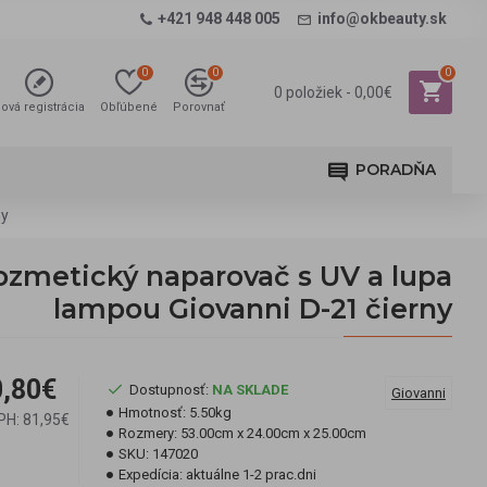
+421 948 448 005
info@okbeauty.sk
0
0
0
0 položiek - 0,00€
ová registrácia
Obľúbené
Porovnať
PORADŇA
ny
ozmetický naparovač s UV a lupa
lampou Giovanni D-21 čierny
,80€
Dostupnosť:
NA SKLADE
Giovanni
Hmotnosť:
5.50kg
PH: 81,95€
Rozmery:
53.00cm x 24.00cm x 25.00cm
SKU:
147020
Expedícia:
aktuálne 1-2 prac.dni