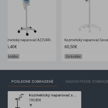
Giovanni 6-v-1 Ashe Super Bubble kozmetický prístroj s generátorom vodíka
1 224,70€
176,40€
Do košíka
Do košíka
POSLEDNE ZOBRAZENÉ
NAJČASTEJŠIE ZOBRAZ
Kozmetický naparovač s UV a lupa lampou Giovanni D-21 čierny
100,80€