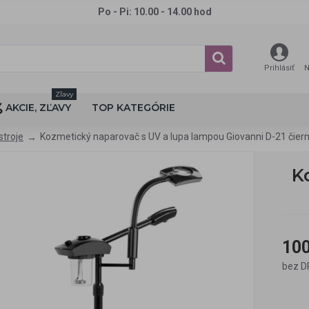
Po - Pi: 10.00 - 14.00 hod
Prihlásiť
N
Zľavy
AKCIE, ZĽAVY
TOP KATEGÓRIE
stroje
Kozmetický naparovač s UV a lupa lampou Giovanni D-21 čier
K
100
bez D