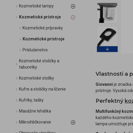
Kozmetické lampy
Kozmetické prístroje
Kozmetické prípravky
Kozmetické prístroje
Príslušenstvo
Kozmetické stoličky a
taburetky
Vlastnosti a 
Kozmetické stolíky
Giovanni
je značka 
Kufre a stoličky na líčenie
prístroje. Vysoká o
Kufríky, tašky
Perfektný
ko
Masážne lehátka
Multifunkčný kozme
každého kozmetické
Mikroihličkovanie
lampa umožňuje pre