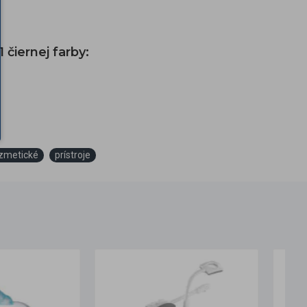
čiernej farby:
zmetické
prístroje