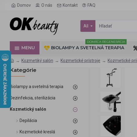
Domov
O nás
Kontakt
FAQ
All
DOMÁCA REGENERÁCIA
MENU
BIOLAMPY A SVETELNÁ TERAPIA
Kozmetiký salón
Kozmetické prístroje
Kozmetické prí
Kategórie
Biolampy a svetelná terapia
Dezinfekcia, sterilizácia
Kozmetický salón
Depilácia
Kozmetické kreslá