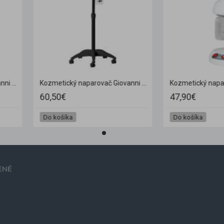
Kozmetický naparovač AZZURRO 1106 Sonia
Kozmetický naparovač Giovanni D-09 biely
60,50€
60,50€
Do košíka
Do košíka
ENÉ