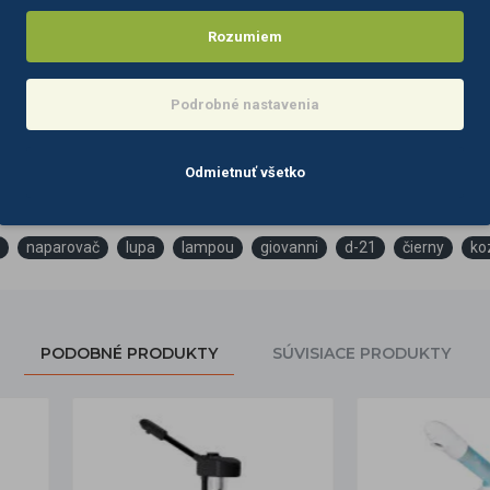
u
vorramennou základňou na gumených kolieskach
Rozumiem
rametre kozmetického naparovača Giovanni D-21 
Podrobné nastavenia
čiernej
ovača: 750 W
mpy : 9,5 W
Odmietnuť všetko
parovača: AC 220-240V / 50 Hz
a lampy: AC 220-240 V / 50 Hz
naparovač
lupa
lampou
giovanni
d-21
čierny
ko
PODOBNÉ PRODUKTY
SÚVISIACE PRODUKTY