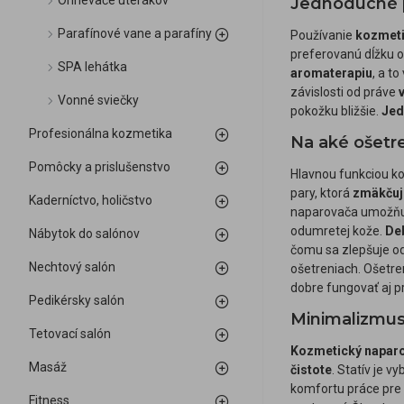
Ohrievače uterákov
Jednoduché po
Parafínové vane a parafíny
Používanie
kozmeti
preferovanú dĺžku o
SPA lehátka
aromaterapiu
, a t
závislosti od práve
Vonné sviečky
pokožku bližšie.
Jed
Profesionálna kozmetika
Na aké ošetr
Pomôcky a prislušenstvo
Hlavnou funkciou k
pary, ktorá
zmäkčuj
Kaderníctvo, holičstvo
naparovača umožň
odumretej kože.
Deb
Nábytok do salónov
čomu sa zlepšuje od
Nechtový salón
ošetreniach. Ošetren
dobre fungovať aj pri
Pedikérsky salón
Minimalizmus
Tetovací salón
Kozmetický naparo
Masáž
čistote
. Statív je 
komfortu práce pre
Fitness